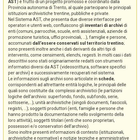
AST
) è frutto di un progetto promosso e coordinato dalla
Provincia autonoma di Trento, al quale partecipano le principali
istituzioni archivistiche trentine, pubbliche e private.
Nel Sistema AST, che presenta due diverse interfacce per
operatori e utenti web, confluiscono gli
inventari di archivi
di
enti (comuni, parrocchie, scuole, enti assistenziali, aziende di
promozione turistica, uffici provinciali, ...), famiglie e persone,
accomunati
dall’essere conservati sul territorio trentino
;
sono presenti inoltre anche i dati derivanti da altri tipi di
intervento, come censimenti, elenchi, regesti. In molti casi i dati
descrittivi sono stati originariamente redatti con strumenti
informatici diversi da AST (videoscrittura, software specifici
per archivi) e successivamente recuperati nel sistema.
Le informazioni sugli archivi sono articolate in
schede
,
corrispondenti ad altrettante entità logiche, le principali delle
quali sono costituite da: complessi archivistici (le partizioni
logiche dell’archivio: superfondo, fondo, subfondo, serie,
sottoserie,...); unità archivistiche (singoli documenti, fascicoli,
registri, ...); soggetti produttori (enti, famiglie e persone che
hanno prodotto la documentazione nello svolgimento della
loro attività); soggetti titolari (enti che sono proprietari,
possessori e/o conservatori dell’archivio).
Sono inoltre presenti informazioni di contesto (istituzionali,
archivistiche e normative) e notizie tecniche e amministrative