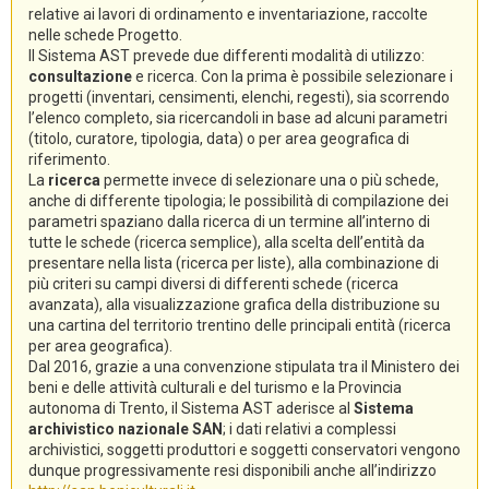
relative ai lavori di ordinamento e inventariazione, raccolte
nelle schede Progetto.
Il Sistema AST prevede due differenti modalità di utilizzo:
consultazione
e ricerca. Con la prima è possibile selezionare i
progetti (inventari, censimenti, elenchi, regesti), sia scorrendo
l’elenco completo, sia ricercandoli in base ad alcuni parametri
(titolo, curatore, tipologia, data) o per area geografica di
riferimento.
La
ricerca
permette invece di selezionare una o più schede,
anche di differente tipologia; le possibilità di compilazione dei
parametri spaziano dalla ricerca di un termine all’interno di
tutte le schede (ricerca semplice), alla scelta dell’entità da
presentare nella lista (ricerca per liste), alla combinazione di
più criteri su campi diversi di differenti schede (ricerca
avanzata), alla visualizzazione grafica della distribuzione su
una cartina del territorio trentino delle principali entità (ricerca
per area geografica).
Dal 2016, grazie a una convenzione stipulata tra il Ministero dei
beni e delle attività culturali e del turismo e la Provincia
autonoma di Trento, il Sistema AST aderisce al
Sistema
archivistico nazionale SAN
; i dati relativi a complessi
archivistici, soggetti produttori e soggetti conservatori vengono
dunque progressivamente resi disponibili anche all’indirizzo