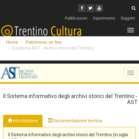
Cerca
Youtube
Facebook
Twitter
C
Pubblicazioni
Dipartimento
Soggetti
Tog
navi
Home
Patrimonio on-line
Il sistema AST - Archivi storici del Trentino
Tog
navi
Il Sistema informativo degli archivi storici del Trentino -
AST
Introduzione
Documentazione tecnica
Il Sistema informativo degli archivi storici del Trentino (in sigla