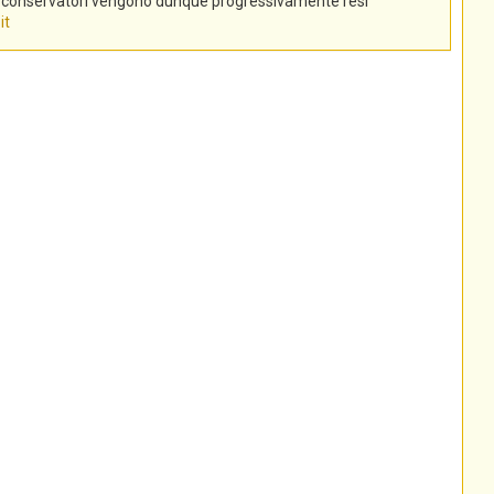
tti conservatori vengono dunque progressivamente resi
it