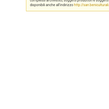
complessi archivistici, soggetti produttori e sogge
disponibili anche all’indirizzo
http://san.beniculturali.