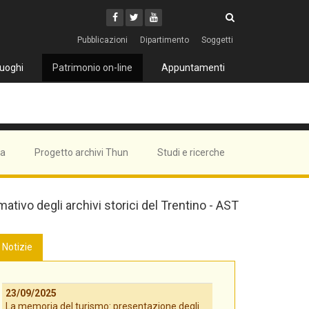
Cerca
Youtube
Facebook
Twitter
Cerca
Pubblicazioni
Dipartimento
Soggetti
uoghi
Patrimonio on-line
Appuntamenti
ma
Progetto archivi Thun
Studi e ricerche
mativo degli archivi storici del Trentino - AST
Notizie
23/09/2025
La memoria del turismo: presentazione degli