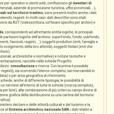
e per operatori e utenti web, confluiscono gli
inventari di
nziali, aziende di promozione turistica, uffici provinciali, ...),
ati sul territorio trentino
; sono presenti inoltre anche i dati
lenchi, regesti. In molti casi i dati descrittivi sono stati
ersi da AST (videoscrittura, software specifici per archivi) e
de
, corrispondenti ad altrettante entità logiche, le principali
 (le partizioni logiche dell’archivio: superfondo, fondo, subfondo,
enti, fascicoli, registri, ...); soggetti produttori (enti, famiglie e
volgimento della loro attività); soggetti titolari (enti che
hivio).
zionali, archivistiche e normative) e notizie tecniche e
nventariazione, raccolte nelle schede Progetto.
ilizzo:
consultazione
e ricerca. Con la prima è possibile
 regesti), sia scorrendo l’elenco completo, sia ricercandoli in
 data) o per area geografica di riferimento.
chede, anche di differente tipologia; le possibilità di
un termine all’interno di tutte le schede (ricerca semplice),
ca per liste), alla combinazione di più criteri su campi diversi di
ione grafica della distribuzione su una cartina del territorio
rafica).
istero dei beni e delle attività culturali e del turismo e la
sce al
Sistema archivistico nazionale SAN
; i dati relativi a