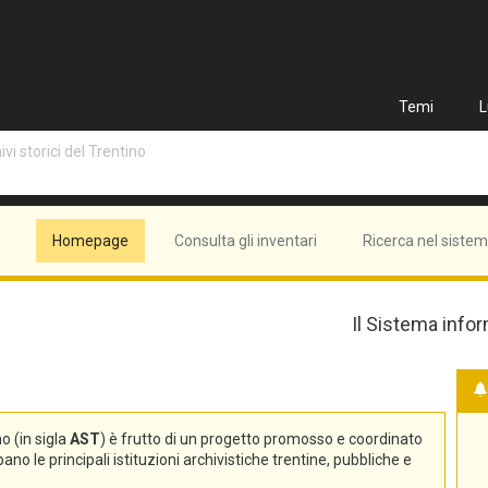
Temi
L
vi storici del Trentino
Homepage
Consulta gli inventari
Ricerca nel siste
Il Sistema infor
no (in sigla
AST
) è frutto di un progetto promosso e coordinato
no le principali istituzioni archivistiche trentine, pubbliche e