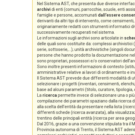
Nel Sistema AST, che presenta due diverse interfacc
archivi
di enti (comuni, parrocchie, scuole, enti assiste
famiglie e persone, accomunati
dall’essere conserv
derivanti da altri tipi di intervento, come censimenti, e
originariamente redatti con strumenti informatici div
successivamente recuperati nel sistema.
Le informazioni sugli archivi sono articolate in
sche
delle quali sono costituite da: complessi archivistici
serie, sottoserie,...); unità archivistiche (singoli docum
persone che hanno prodotto la documentazione nello s
sono proprietari, possessori e/o conservatori dell’arc
Sono inoltre presenti informazioni di contesto (istitu
amministrative relative ai lavori di ordinamento e i
Il Sistema AST prevede due differenti modalità di ut
selezionare i progetti (inventari, censimenti, elenchi,
base ad alcuni parametri (titolo, curatore, tipologia,
La
ricerca
permette invece di selezionare una o più s
compilazione dei parametri spaziano dalla ricerca di 
alla scelta dell’entità da presentare nella lista (ricer
differenti schede (ricerca avanzata), alla visualizzaz
trentino delle principali entità (ricerca per area geog
Dal 2016, grazie a una convenzione stipulata tra il Min
Provincia autonoma di Trento, il Sistema AST aderi