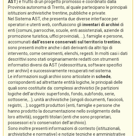
AST
) è frutto di un progetto promosso e coordinato dalla
Provincia autonoma di Trento, al quale partecipano le principali
istituzioni archivistiche trentine, pubbliche e private.
Nel Sistema AST, che presenta due diverse interfacce per
operatori e utenti web, confluiscono gli
inventari di archivi
di
enti (comuni, parrocchie, scuole, enti assistenziali, aziende di
promozione turistica, uffici provinciali, ...), famiglie e persone,
accomunati
dall’essere conservati sul territorio trentino
;
sono presenti inoltre anche i dati derivanti da altri tipi di
intervento, come censimenti, elenchi, regesti. In molti casi i dati
descrittivi sono stati originariamente redatti con strumenti
informatici diversi da AST (videoscrittura, software specifici
per archivi) e successivamente recuperati nel sistema.
Le informazioni sugli archivi sono articolate in
schede
,
corrispondenti ad altrettante entità logiche, le principali delle
quali sono costituite da: complessi archivistici (le partizioni
logiche dell’archivio: superfondo, fondo, subfondo, serie,
sottoserie,...); unità archivistiche (singoli documenti, fascicoli,
registri, ...); soggetti produttori (enti, famiglie e persone che
hanno prodotto la documentazione nello svolgimento della
loro attività); soggetti titolari (enti che sono proprietari,
possessori e/o conservatori dell’archivio).
Sono inoltre presenti informazioni di contesto (istituzionali,
archivistiche e normative) e notizie tecniche e amministrative