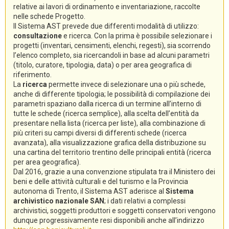
relative ai lavori di ordinamento e inventariazione, raccolte
nelle schede Progetto.
Il Sistema AST prevede due differenti modalità di utilizzo:
consultazione
e ricerca. Con la prima è possibile selezionare i
progetti (inventari, censimenti, elenchi, regesti), sia scorrendo
l’elenco completo, sia ricercandoli in base ad alcuni parametri
(titolo, curatore, tipologia, data) o per area geografica di
riferimento.
La
ricerca
permette invece di selezionare una o più schede,
anche di differente tipologia; le possibilità di compilazione dei
parametri spaziano dalla ricerca di un termine all’interno di
tutte le schede (ricerca semplice), alla scelta dell’entità da
presentare nella lista (ricerca per liste), alla combinazione di
più criteri su campi diversi di differenti schede (ricerca
avanzata), alla visualizzazione grafica della distribuzione su
una cartina del territorio trentino delle principali entità (ricerca
per area geografica).
Dal 2016, grazie a una convenzione stipulata tra il Ministero dei
beni e delle attività culturali e del turismo e la Provincia
autonoma di Trento, il Sistema AST aderisce al
Sistema
archivistico nazionale SAN
; i dati relativi a complessi
archivistici, soggetti produttori e soggetti conservatori vengono
dunque progressivamente resi disponibili anche all’indirizzo