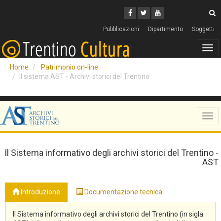
Cerca
Youtube
Facebook
Twitter
C
Pubblicazioni
Dipartimento
Soggetti
Tog
navi
Home
Patrimonio on-line
Il sistema AST - Archivi storici del Trentino
Tog
navi
Il Sistema informativo degli archivi storici del Trentino -
AST
Introduzione
Documentazione tecnica
Il Sistema informativo degli archivi storici del Trentino (in sigla