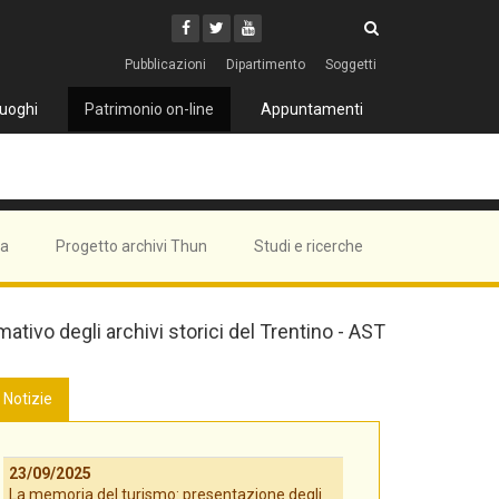
Cerca
Youtube
Facebook
Twitter
Cerca
Pubblicazioni
Dipartimento
Soggetti
uoghi
Patrimonio on-line
Appuntamenti
ma
Progetto archivi Thun
Studi e ricerche
mativo degli archivi storici del Trentino - AST
Notizie
23/09/2025
La memoria del turismo: presentazione degli