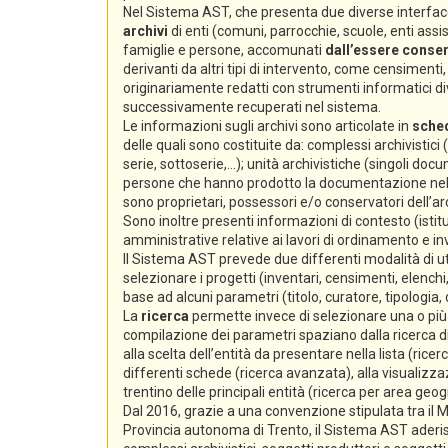
Nel Sistema AST, che presenta due diverse interfacc
archivi
di enti (comuni, parrocchie, scuole, enti assiste
famiglie e persone, accomunati
dall’essere conserv
derivanti da altri tipi di intervento, come censimenti, e
originariamente redatti con strumenti informatici div
successivamente recuperati nel sistema.
Le informazioni sugli archivi sono articolate in
sche
delle quali sono costituite da: complessi archivistici
serie, sottoserie,...); unità archivistiche (singoli docum
persone che hanno prodotto la documentazione nello s
sono proprietari, possessori e/o conservatori dell’arc
Sono inoltre presenti informazioni di contesto (istitu
amministrative relative ai lavori di ordinamento e i
Il Sistema AST prevede due differenti modalità di ut
selezionare i progetti (inventari, censimenti, elenchi,
base ad alcuni parametri (titolo, curatore, tipologia,
La
ricerca
permette invece di selezionare una o più s
compilazione dei parametri spaziano dalla ricerca di 
alla scelta dell’entità da presentare nella lista (ricer
differenti schede (ricerca avanzata), alla visualizzaz
trentino delle principali entità (ricerca per area geog
Dal 2016, grazie a una convenzione stipulata tra il Min
Provincia autonoma di Trento, il Sistema AST aderi