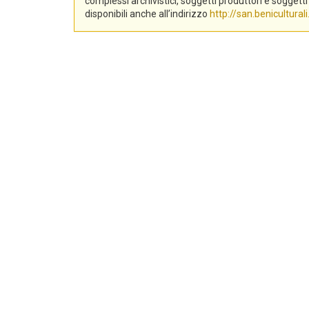
complessi archivistici, soggetti produttori e sogge
disponibili anche all’indirizzo
http://san.beniculturali.