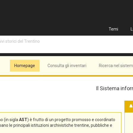
Temi
L
vi storici del Trentino
Homepage
Consulta gli inventari
Ricerca nel siste
Il Sistema infor
no (in sigla
AST
) è frutto di un progetto promosso e coordinato
no le principali istituzioni archivistiche trentine, pubbliche e