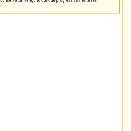
tti conservatori vengono dunque progressivamente resi
it