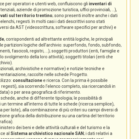
e per operatori e utenti web, confluiscono gli
inventari di
nziali, aziende di promozione turistica, uffici provinciali, ...),
ati sul territorio trentino
; sono presenti inoltre anche i dati
lenchi, regesti. In molti casi i dati descrittivi sono stati
ersi da AST (videoscrittura, software specifici per archivi) e
de
, corrispondenti ad altrettante entità logiche, le principali
 (le partizioni logiche dell’archivio: superfondo, fondo, subfondo,
enti, fascicoli, registri, ...); soggetti produttori (enti, famiglie e
volgimento della loro attività); soggetti titolari (enti che
hivio).
zionali, archivistiche e normative) e notizie tecniche e
nventariazione, raccolte nelle schede Progetto.
ilizzo:
consultazione
e ricerca. Con la prima è possibile
 regesti), sia scorrendo l’elenco completo, sia ricercandoli in
 data) o per area geografica di riferimento.
chede, anche di differente tipologia; le possibilità di
un termine all’interno di tutte le schede (ricerca semplice),
ca per liste), alla combinazione di più criteri su campi diversi di
ione grafica della distribuzione su una cartina del territorio
rafica).
istero dei beni e delle attività culturali e del turismo e la
sce al
Sistema archivistico nazionale SAN
; i dati relativi a