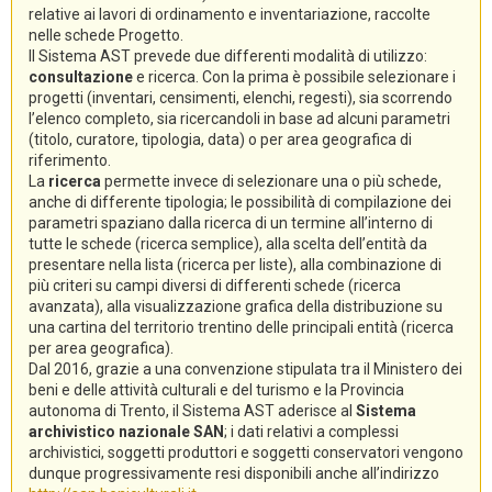
relative ai lavori di ordinamento e inventariazione, raccolte
nelle schede Progetto.
Il Sistema AST prevede due differenti modalità di utilizzo:
consultazione
e ricerca. Con la prima è possibile selezionare i
progetti (inventari, censimenti, elenchi, regesti), sia scorrendo
l’elenco completo, sia ricercandoli in base ad alcuni parametri
(titolo, curatore, tipologia, data) o per area geografica di
riferimento.
La
ricerca
permette invece di selezionare una o più schede,
anche di differente tipologia; le possibilità di compilazione dei
parametri spaziano dalla ricerca di un termine all’interno di
tutte le schede (ricerca semplice), alla scelta dell’entità da
presentare nella lista (ricerca per liste), alla combinazione di
più criteri su campi diversi di differenti schede (ricerca
avanzata), alla visualizzazione grafica della distribuzione su
una cartina del territorio trentino delle principali entità (ricerca
per area geografica).
Dal 2016, grazie a una convenzione stipulata tra il Ministero dei
beni e delle attività culturali e del turismo e la Provincia
autonoma di Trento, il Sistema AST aderisce al
Sistema
archivistico nazionale SAN
; i dati relativi a complessi
archivistici, soggetti produttori e soggetti conservatori vengono
dunque progressivamente resi disponibili anche all’indirizzo