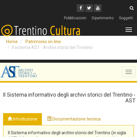
Cerca
Youtube
Facebook
Twitter
C
Pubblicazioni
Dipartimento
Soggetti
Tog
navi
Home
Patrimonio on-line
Il sistema AST - Archivi storici del Trentino
Tog
navi
Il Sistema informativo degli archivi storici del Trentino -
AST
Introduzione
Documentazione tecnica
Il Sistema informativo degli archivi storici del Trentino (in sigla