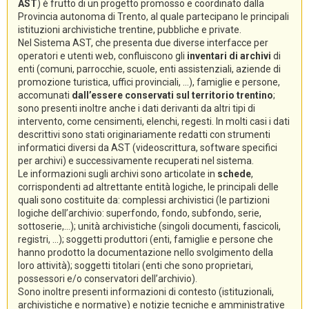
AST
) è frutto di un progetto promosso e coordinato dalla
Provincia autonoma di Trento, al quale partecipano le principali
istituzioni archivistiche trentine, pubbliche e private.
Nel Sistema AST, che presenta due diverse interfacce per
operatori e utenti web, confluiscono gli
inventari di archivi
di
enti (comuni, parrocchie, scuole, enti assistenziali, aziende di
promozione turistica, uffici provinciali, ...), famiglie e persone,
accomunati
dall’essere conservati sul territorio trentino
;
sono presenti inoltre anche i dati derivanti da altri tipi di
intervento, come censimenti, elenchi, regesti. In molti casi i dati
descrittivi sono stati originariamente redatti con strumenti
informatici diversi da AST (videoscrittura, software specifici
per archivi) e successivamente recuperati nel sistema.
Le informazioni sugli archivi sono articolate in
schede
,
corrispondenti ad altrettante entità logiche, le principali delle
quali sono costituite da: complessi archivistici (le partizioni
logiche dell’archivio: superfondo, fondo, subfondo, serie,
sottoserie,...); unità archivistiche (singoli documenti, fascicoli,
registri, ...); soggetti produttori (enti, famiglie e persone che
hanno prodotto la documentazione nello svolgimento della
loro attività); soggetti titolari (enti che sono proprietari,
possessori e/o conservatori dell’archivio).
Sono inoltre presenti informazioni di contesto (istituzionali,
archivistiche e normative) e notizie tecniche e amministrative