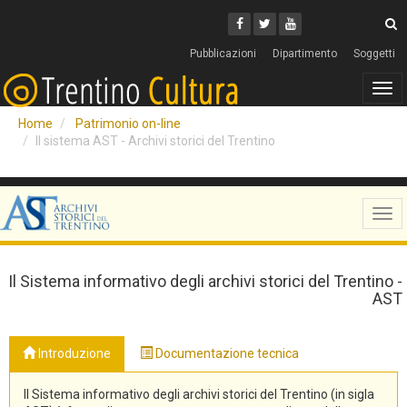
Cerca
Youtube
Facebook
Twitter
C
Pubblicazioni
Dipartimento
Soggetti
Tog
navi
Home
Patrimonio on-line
Il sistema AST - Archivi storici del Trentino
Tog
navi
Il Sistema informativo degli archivi storici del Trentino -
AST
Introduzione
Documentazione tecnica
Il Sistema informativo degli archivi storici del Trentino (in sigla