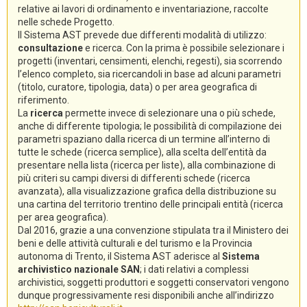
relative ai lavori di ordinamento e inventariazione, raccolte
nelle schede Progetto.
Il Sistema AST prevede due differenti modalità di utilizzo:
consultazione
e ricerca. Con la prima è possibile selezionare i
progetti (inventari, censimenti, elenchi, regesti), sia scorrendo
l’elenco completo, sia ricercandoli in base ad alcuni parametri
(titolo, curatore, tipologia, data) o per area geografica di
riferimento.
La
ricerca
permette invece di selezionare una o più schede,
anche di differente tipologia; le possibilità di compilazione dei
parametri spaziano dalla ricerca di un termine all’interno di
tutte le schede (ricerca semplice), alla scelta dell’entità da
presentare nella lista (ricerca per liste), alla combinazione di
più criteri su campi diversi di differenti schede (ricerca
avanzata), alla visualizzazione grafica della distribuzione su
una cartina del territorio trentino delle principali entità (ricerca
per area geografica).
Dal 2016, grazie a una convenzione stipulata tra il Ministero dei
beni e delle attività culturali e del turismo e la Provincia
autonoma di Trento, il Sistema AST aderisce al
Sistema
archivistico nazionale SAN
; i dati relativi a complessi
archivistici, soggetti produttori e soggetti conservatori vengono
dunque progressivamente resi disponibili anche all’indirizzo