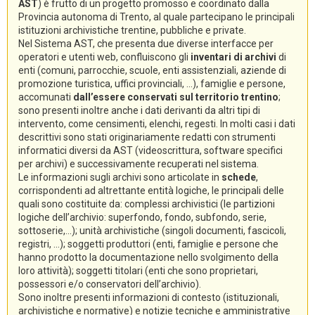
AST
) è frutto di un progetto promosso e coordinato dalla
Provincia autonoma di Trento, al quale partecipano le principali
istituzioni archivistiche trentine, pubbliche e private.
Nel Sistema AST, che presenta due diverse interfacce per
operatori e utenti web, confluiscono gli
inventari di archivi
di
enti (comuni, parrocchie, scuole, enti assistenziali, aziende di
promozione turistica, uffici provinciali, ...), famiglie e persone,
accomunati
dall’essere conservati sul territorio trentino
;
sono presenti inoltre anche i dati derivanti da altri tipi di
intervento, come censimenti, elenchi, regesti. In molti casi i dati
descrittivi sono stati originariamente redatti con strumenti
informatici diversi da AST (videoscrittura, software specifici
per archivi) e successivamente recuperati nel sistema.
Le informazioni sugli archivi sono articolate in
schede
,
corrispondenti ad altrettante entità logiche, le principali delle
quali sono costituite da: complessi archivistici (le partizioni
logiche dell’archivio: superfondo, fondo, subfondo, serie,
sottoserie,...); unità archivistiche (singoli documenti, fascicoli,
registri, ...); soggetti produttori (enti, famiglie e persone che
hanno prodotto la documentazione nello svolgimento della
loro attività); soggetti titolari (enti che sono proprietari,
possessori e/o conservatori dell’archivio).
Sono inoltre presenti informazioni di contesto (istituzionali,
archivistiche e normative) e notizie tecniche e amministrative