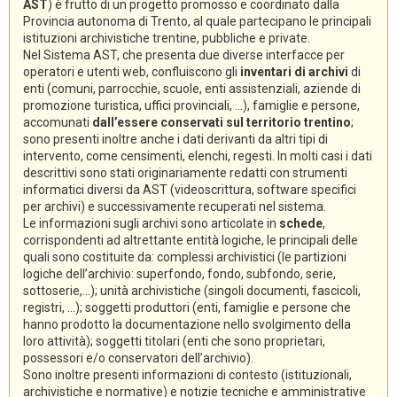
AST
) è frutto di un progetto promosso e coordinato dalla
Provincia autonoma di Trento, al quale partecipano le principali
istituzioni archivistiche trentine, pubbliche e private.
Nel Sistema AST, che presenta due diverse interfacce per
operatori e utenti web, confluiscono gli
inventari di archivi
di
enti (comuni, parrocchie, scuole, enti assistenziali, aziende di
promozione turistica, uffici provinciali, ...), famiglie e persone,
accomunati
dall’essere conservati sul territorio trentino
;
sono presenti inoltre anche i dati derivanti da altri tipi di
intervento, come censimenti, elenchi, regesti. In molti casi i dati
descrittivi sono stati originariamente redatti con strumenti
informatici diversi da AST (videoscrittura, software specifici
per archivi) e successivamente recuperati nel sistema.
Le informazioni sugli archivi sono articolate in
schede
,
corrispondenti ad altrettante entità logiche, le principali delle
quali sono costituite da: complessi archivistici (le partizioni
logiche dell’archivio: superfondo, fondo, subfondo, serie,
sottoserie,...); unità archivistiche (singoli documenti, fascicoli,
registri, ...); soggetti produttori (enti, famiglie e persone che
hanno prodotto la documentazione nello svolgimento della
loro attività); soggetti titolari (enti che sono proprietari,
possessori e/o conservatori dell’archivio).
Sono inoltre presenti informazioni di contesto (istituzionali,
archivistiche e normative) e notizie tecniche e amministrative