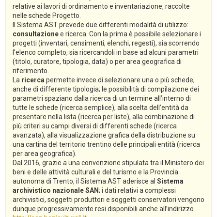
relative ai lavori di ordinamento e inventariazione, raccolte
nelle schede Progetto.
Il Sistema AST prevede due differenti modalità di utilizzo:
consultazione
e ricerca. Con la prima è possibile selezionare i
progetti (inventari, censimenti, elenchi, regesti), sia scorrendo
l’elenco completo, sia ricercandoli in base ad alcuni parametri
(titolo, curatore, tipologia, data) o per area geografica di
riferimento.
La
ricerca
permette invece di selezionare una o più schede,
anche di differente tipologia; le possibilità di compilazione dei
parametri spaziano dalla ricerca di un termine all’interno di
tutte le schede (ricerca semplice), alla scelta dell’entità da
presentare nella lista (ricerca per liste), alla combinazione di
più criteri su campi diversi di differenti schede (ricerca
avanzata), alla visualizzazione grafica della distribuzione su
una cartina del territorio trentino delle principali entità (ricerca
per area geografica).
Dal 2016, grazie a una convenzione stipulata tra il Ministero dei
beni e delle attività culturali e del turismo e la Provincia
autonoma di Trento, il Sistema AST aderisce al
Sistema
archivistico nazionale SAN
; i dati relativi a complessi
archivistici, soggetti produttori e soggetti conservatori vengono
dunque progressivamente resi disponibili anche all’indirizzo