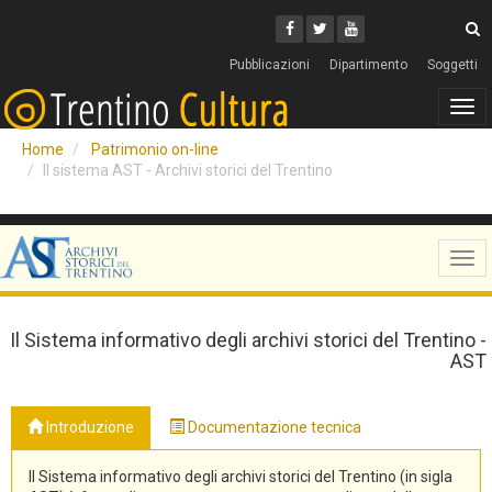
Cerca
Youtube
Facebook
Twitter
C
Pubblicazioni
Dipartimento
Soggetti
Tog
navi
Home
Patrimonio on-line
Il sistema AST - Archivi storici del Trentino
Tog
navi
Il Sistema informativo degli archivi storici del Trentino -
AST
Introduzione
Documentazione tecnica
Il Sistema informativo degli archivi storici del Trentino (in sigla