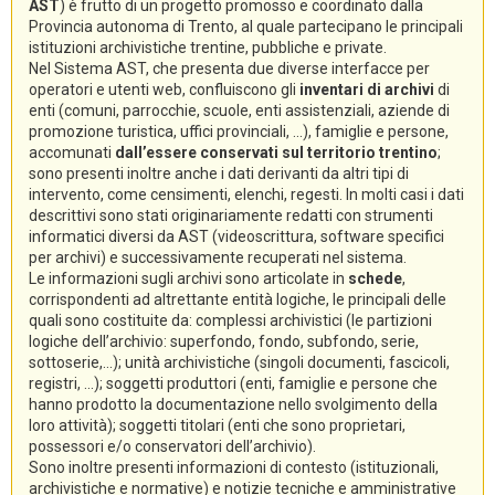
AST
) è frutto di un progetto promosso e coordinato dalla
Provincia autonoma di Trento, al quale partecipano le principali
istituzioni archivistiche trentine, pubbliche e private.
Nel Sistema AST, che presenta due diverse interfacce per
operatori e utenti web, confluiscono gli
inventari di archivi
di
enti (comuni, parrocchie, scuole, enti assistenziali, aziende di
promozione turistica, uffici provinciali, ...), famiglie e persone,
accomunati
dall’essere conservati sul territorio trentino
;
sono presenti inoltre anche i dati derivanti da altri tipi di
intervento, come censimenti, elenchi, regesti. In molti casi i dati
descrittivi sono stati originariamente redatti con strumenti
informatici diversi da AST (videoscrittura, software specifici
per archivi) e successivamente recuperati nel sistema.
Le informazioni sugli archivi sono articolate in
schede
,
corrispondenti ad altrettante entità logiche, le principali delle
quali sono costituite da: complessi archivistici (le partizioni
logiche dell’archivio: superfondo, fondo, subfondo, serie,
sottoserie,...); unità archivistiche (singoli documenti, fascicoli,
registri, ...); soggetti produttori (enti, famiglie e persone che
hanno prodotto la documentazione nello svolgimento della
loro attività); soggetti titolari (enti che sono proprietari,
possessori e/o conservatori dell’archivio).
Sono inoltre presenti informazioni di contesto (istituzionali,
archivistiche e normative) e notizie tecniche e amministrative