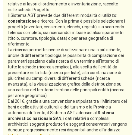
relative ai lavori di ordinamento e inventariazione, raccolte
nelle schede Progetto.
Il Sistema AST prevede due differenti modalità di utilizzo:
consultazione
e ricerca. Con la prima è possibile selezionare i
progetti (inventari, censimenti, elenchi, regesti), sia scorrendo
l’elenco completo, sia ricercandoli in base ad alcuni parametri
(titolo, curatore, tipologia, data) o per area geografica di
riferimento.
La
ricerca
permette invece di selezionare una o più schede,
anche di differente tipologia; le possibilità di compilazione dei
parametri spaziano dalla ricerca di un termine all’interno di
tutte le schede (ricerca semplice), alla scelta dell’entità da
presentare nella lista (ricerca per liste), alla combinazione di
più criteri su campi diversi di differenti schede (ricerca
avanzata), alla visualizzazione grafica della distribuzione su
una cartina del territorio trentino delle principali entità (ricerca
per area geografica).
Dal 2016, grazie a una convenzione stipulata tra il Ministero dei
beni e delle attività culturali e del turismo e la Provincia
autonoma di Trento, il Sistema AST aderisce al
Sistema
archivistico nazionale SAN
; i dati relativi a complessi
archivistici, soggetti produttori e soggetti conservatori vengono
dunque progressivamente resi disponibili anche all’indirizzo