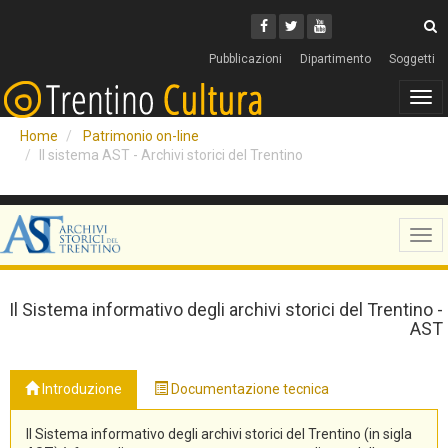
Cerca
Youtube
Facebook
Twitter
C
Pubblicazioni
Dipartimento
Soggetti
Tog
navi
Home
Patrimonio on-line
Il sistema AST - Archivi storici del Trentino
Tog
navi
Il Sistema informativo degli archivi storici del Trentino -
AST
Introduzione
Documentazione tecnica
Il Sistema informativo degli archivi storici del Trentino (in sigla