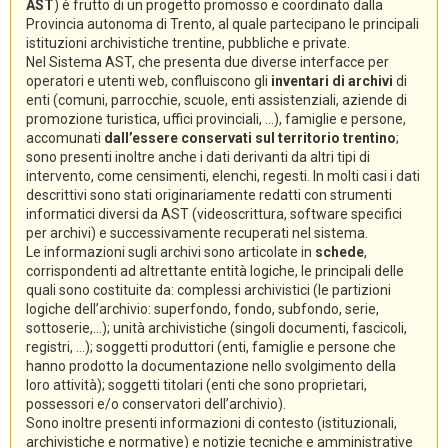
AST
) è frutto di un progetto promosso e coordinato dalla
Provincia autonoma di Trento, al quale partecipano le principali
istituzioni archivistiche trentine, pubbliche e private.
Nel Sistema AST, che presenta due diverse interfacce per
operatori e utenti web, confluiscono gli
inventari di archivi
di
enti (comuni, parrocchie, scuole, enti assistenziali, aziende di
promozione turistica, uffici provinciali, ...), famiglie e persone,
accomunati
dall’essere conservati sul territorio trentino
;
sono presenti inoltre anche i dati derivanti da altri tipi di
intervento, come censimenti, elenchi, regesti. In molti casi i dati
descrittivi sono stati originariamente redatti con strumenti
informatici diversi da AST (videoscrittura, software specifici
per archivi) e successivamente recuperati nel sistema.
Le informazioni sugli archivi sono articolate in
schede
,
corrispondenti ad altrettante entità logiche, le principali delle
quali sono costituite da: complessi archivistici (le partizioni
logiche dell’archivio: superfondo, fondo, subfondo, serie,
sottoserie,...); unità archivistiche (singoli documenti, fascicoli,
registri, ...); soggetti produttori (enti, famiglie e persone che
hanno prodotto la documentazione nello svolgimento della
loro attività); soggetti titolari (enti che sono proprietari,
possessori e/o conservatori dell’archivio).
Sono inoltre presenti informazioni di contesto (istituzionali,
archivistiche e normative) e notizie tecniche e amministrative