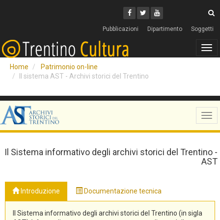
Cerca
Youtube
Facebook
Twitter
C
Pubblicazioni
Dipartimento
Soggetti
Tog
navi
Home
Patrimonio on-line
Il sistema AST - Archivi storici del Trentino
Tog
navi
Il Sistema informativo degli archivi storici del Trentino -
AST
Introduzione
Documentazione tecnica
Il Sistema informativo degli archivi storici del Trentino (in sigla