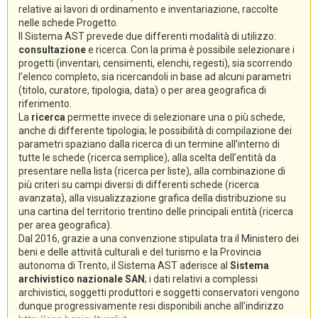
relative ai lavori di ordinamento e inventariazione, raccolte
nelle schede Progetto.
Il Sistema AST prevede due differenti modalità di utilizzo:
consultazione
e ricerca. Con la prima è possibile selezionare i
progetti (inventari, censimenti, elenchi, regesti), sia scorrendo
l’elenco completo, sia ricercandoli in base ad alcuni parametri
(titolo, curatore, tipologia, data) o per area geografica di
riferimento.
La
ricerca
permette invece di selezionare una o più schede,
anche di differente tipologia; le possibilità di compilazione dei
parametri spaziano dalla ricerca di un termine all’interno di
tutte le schede (ricerca semplice), alla scelta dell’entità da
presentare nella lista (ricerca per liste), alla combinazione di
più criteri su campi diversi di differenti schede (ricerca
avanzata), alla visualizzazione grafica della distribuzione su
una cartina del territorio trentino delle principali entità (ricerca
per area geografica).
Dal 2016, grazie a una convenzione stipulata tra il Ministero dei
beni e delle attività culturali e del turismo e la Provincia
autonoma di Trento, il Sistema AST aderisce al
Sistema
archivistico nazionale SAN
; i dati relativi a complessi
archivistici, soggetti produttori e soggetti conservatori vengono
dunque progressivamente resi disponibili anche all’indirizzo