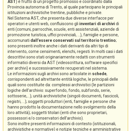
AST
) è frutto di un progetto promosso e coordinato dalla
Provincia autonoma di Trento, al quale partecipano le principali
istituzioni archivistiche trentine, pubbliche e private.
Nel Sistema AST, che presenta due diverse interfacce per
operatori e utenti web, confluiscono gli
inventari di archivi
di
enti (comuni, parrocchie, scuole, enti assistenziali, aziende di
promozione turistica, uffici provinciali, ...), famiglie e persone,
accomunati
dall’essere conservati sul territorio trentino
;
sono presenti inoltre anche i dati derivanti da altri tipi di
intervento, come censimenti, elenchi, regesti. In molti casi i dati
descrittivi sono stati originariamente redatti con strumenti
informatici diversi da AST (videoscrittura, software specifici
per archivi) e successivamente recuperati nel sistema.
Le informazioni sugli archivi sono articolate in
schede
,
corrispondenti ad altrettante entità logiche, le principali delle
quali sono costituite da: complessi archivistici (le partizioni
logiche dell’archivio: superfondo, fondo, subfondo, serie,
sottoserie,...); unità archivistiche (singoli documenti, fascicoli,
registri, ...); soggetti produttori (enti, famiglie e persone che
hanno prodotto la documentazione nello svolgimento della
loro attività); soggetti titolari (enti che sono proprietari,
possessori e/o conservatori dell’archivio).
Sono inoltre presenti informazioni di contesto (istituzionali,
archivistiche e normative) e notizie tecniche e amministrative