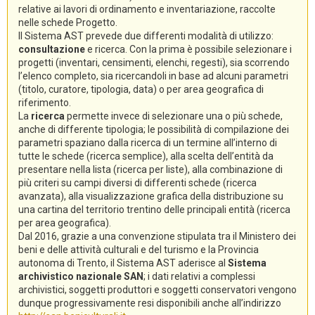
relative ai lavori di ordinamento e inventariazione, raccolte
nelle schede Progetto.
Il Sistema AST prevede due differenti modalità di utilizzo:
consultazione
e ricerca. Con la prima è possibile selezionare i
progetti (inventari, censimenti, elenchi, regesti), sia scorrendo
l’elenco completo, sia ricercandoli in base ad alcuni parametri
(titolo, curatore, tipologia, data) o per area geografica di
riferimento.
La
ricerca
permette invece di selezionare una o più schede,
anche di differente tipologia; le possibilità di compilazione dei
parametri spaziano dalla ricerca di un termine all’interno di
tutte le schede (ricerca semplice), alla scelta dell’entità da
presentare nella lista (ricerca per liste), alla combinazione di
più criteri su campi diversi di differenti schede (ricerca
avanzata), alla visualizzazione grafica della distribuzione su
una cartina del territorio trentino delle principali entità (ricerca
per area geografica).
Dal 2016, grazie a una convenzione stipulata tra il Ministero dei
beni e delle attività culturali e del turismo e la Provincia
autonoma di Trento, il Sistema AST aderisce al
Sistema
archivistico nazionale SAN
; i dati relativi a complessi
archivistici, soggetti produttori e soggetti conservatori vengono
dunque progressivamente resi disponibili anche all’indirizzo