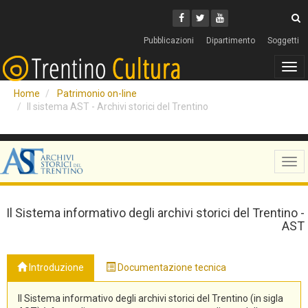
Cerca
Youtube
Facebook
Twitter
C
Pubblicazioni
Dipartimento
Soggetti
Tog
navi
Home
Patrimonio on-line
Il sistema AST - Archivi storici del Trentino
Tog
navi
Il Sistema informativo degli archivi storici del Trentino -
AST
Introduzione
Documentazione tecnica
Il Sistema informativo degli archivi storici del Trentino (in sigla