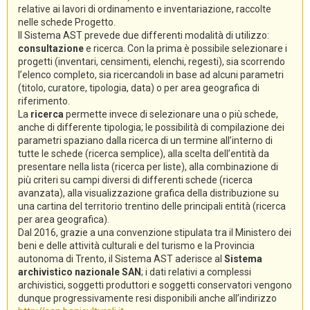
relative ai lavori di ordinamento e inventariazione, raccolte
nelle schede Progetto.
Il Sistema AST prevede due differenti modalità di utilizzo:
consultazione
e ricerca. Con la prima è possibile selezionare i
progetti (inventari, censimenti, elenchi, regesti), sia scorrendo
l’elenco completo, sia ricercandoli in base ad alcuni parametri
(titolo, curatore, tipologia, data) o per area geografica di
riferimento.
La
ricerca
permette invece di selezionare una o più schede,
anche di differente tipologia; le possibilità di compilazione dei
parametri spaziano dalla ricerca di un termine all’interno di
tutte le schede (ricerca semplice), alla scelta dell’entità da
presentare nella lista (ricerca per liste), alla combinazione di
più criteri su campi diversi di differenti schede (ricerca
avanzata), alla visualizzazione grafica della distribuzione su
una cartina del territorio trentino delle principali entità (ricerca
per area geografica).
Dal 2016, grazie a una convenzione stipulata tra il Ministero dei
beni e delle attività culturali e del turismo e la Provincia
autonoma di Trento, il Sistema AST aderisce al
Sistema
archivistico nazionale SAN
; i dati relativi a complessi
archivistici, soggetti produttori e soggetti conservatori vengono
dunque progressivamente resi disponibili anche all’indirizzo