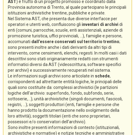
AST
) è frutto di un progetto promosso e coordinato dalla
Provincia autonoma di Trento, al quale partecipano le principali
istituzioni archivistiche trentine, pubbliche e private.
Nel Sistema AST, che presenta due diverse interfacce per
operatori e utenti web, confluiscono gli
inventari di archivi
di
enti (comuni, parrocchie, scuole, enti assistenziali, aziende di
promozione turistica, uffici provinciali, ...), famiglie e persone,
accomunati
dall’essere conservati sul territorio trentino
;
sono presenti inoltre anche i dati derivanti da altri tipi di
intervento, come censimenti, elenchi, regesti. In molti casi i dati
descrittivi sono stati originariamente redatti con strumenti
informatici diversi da AST (videoscrittura, software specifici
per archivi) e successivamente recuperati nel sistema.
Le informazioni sugli archivi sono articolate in
schede
,
corrispondenti ad altrettante entità logiche, le principali delle
quali sono costituite da: complessi archivistici (le partizioni
logiche dell’archivio: superfondo, fondo, subfondo, serie,
sottoserie,...); unità archivistiche (singoli documenti, fascicoli,
registri, ...); soggetti produttori (enti, famiglie e persone che
hanno prodotto la documentazione nello svolgimento della
loro attività); soggetti titolari (enti che sono proprietari,
possessori e/o conservatori dell’archivio).
Sono inoltre presenti informazioni di contesto (istituzionali,
archivistiche e normative) e notizie tecniche e amministrative