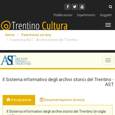
Cerca
Youtube
Facebook
Twitter
C
Pubblicazioni
Dipartimento
Soggetti
Tog
navi
Home
Patrimonio on-line
Il sistema AST - Archivi storici del Trentino
Tog
navi
Il Sistema informativo degli archivi storici del Trentino -
AST
Introduzione
Documentazione tecnica
Il Sistema informativo degli archivi storici del Trentino (in sigla