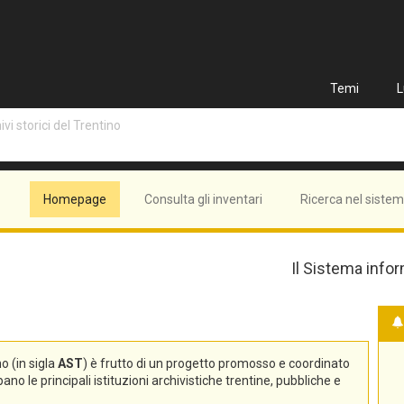
Temi
L
vi storici del Trentino
Homepage
Consulta gli inventari
Ricerca nel siste
Il Sistema infor
no (in sigla
AST
) è frutto di un progetto promosso e coordinato
no le principali istituzioni archivistiche trentine, pubbliche e