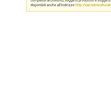
complessi archivistici, soggetti produttori e sogge
disponibili anche all’indirizzo
http://san.beniculturali.