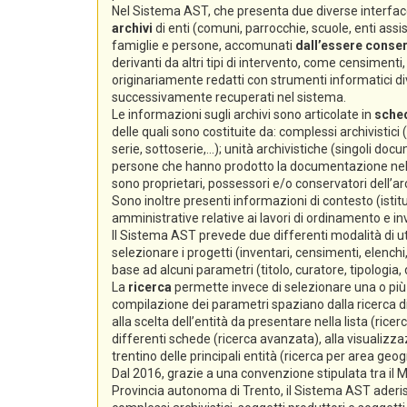
Nel Sistema AST, che presenta due diverse interfacc
archivi
di enti (comuni, parrocchie, scuole, enti assiste
famiglie e persone, accomunati
dall’essere conserv
derivanti da altri tipi di intervento, come censimenti, e
originariamente redatti con strumenti informatici div
successivamente recuperati nel sistema.
Le informazioni sugli archivi sono articolate in
sche
delle quali sono costituite da: complessi archivistici
serie, sottoserie,...); unità archivistiche (singoli docum
persone che hanno prodotto la documentazione nello s
sono proprietari, possessori e/o conservatori dell’arc
Sono inoltre presenti informazioni di contesto (istitu
amministrative relative ai lavori di ordinamento e i
Il Sistema AST prevede due differenti modalità di ut
selezionare i progetti (inventari, censimenti, elenchi,
base ad alcuni parametri (titolo, curatore, tipologia,
La
ricerca
permette invece di selezionare una o più s
compilazione dei parametri spaziano dalla ricerca di 
alla scelta dell’entità da presentare nella lista (ricer
differenti schede (ricerca avanzata), alla visualizzaz
trentino delle principali entità (ricerca per area geog
Dal 2016, grazie a una convenzione stipulata tra il Min
Provincia autonoma di Trento, il Sistema AST aderi