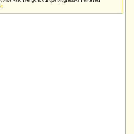
tti conservatori vengono dunque progressivamente resi
it