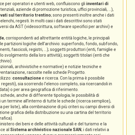
e per operatori e utenti web, confluiscono gli
inventari di
nziali, aziende di promozione turistica, uffici provinciali, ...),
ati sul territorio trentino
; sono presenti inoltre anche i dati
lenchi, regesti. In molti casi i dati descrittivi sono stati
ersi da AST (videoscrittura, software specifici per archivi) e
de
, corrispondenti ad altrettante entità logiche, le principali
 (le partizioni logiche dell’archivio: superfondo, fondo, subfondo,
enti, fascicoli, registri, ...); soggetti produttori (enti, famiglie e
volgimento della loro attività); soggetti titolari (enti che
hivio).
zionali, archivistiche e normative) e notizie tecniche e
nventariazione, raccolte nelle schede Progetto.
ilizzo:
consultazione
e ricerca. Con la prima è possibile
 regesti), sia scorrendo l’elenco completo, sia ricercandoli in
 data) o per area geografica di riferimento.
chede, anche di differente tipologia; le possibilità di
un termine all’interno di tutte le schede (ricerca semplice),
ca per liste), alla combinazione di più criteri su campi diversi di
ione grafica della distribuzione su una cartina del territorio
rafica).
istero dei beni e delle attività culturali e del turismo e la
sce al
Sistema archivistico nazionale SAN
; i dati relativi a