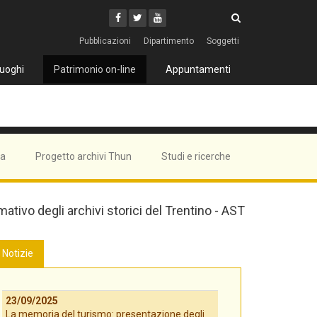
Cerca
Youtube
Facebook
Twitter
Cerca
Pubblicazioni
Dipartimento
Soggetti
uoghi
Patrimonio on-line
Appuntamenti
ma
Progetto archivi Thun
Studi e ricerche
mativo degli archivi storici del Trentino - AST
Notizie
23/09/2025
La memoria del turismo: presentazione degli