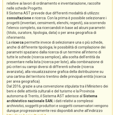
relative ai lavori di ordinamento e inventariazione, raccolte
nelle schede Progetto.
Il Sistema AST prevede due differenti modalità di utilizzo:
consultazione
e ricerca. Con la prima è possibile selezionare i
progetti (inventari, censimenti, elenchi, regesti), sia scorrendo
l’elenco completo, sia ricercandoli in base ad alcuni parametri
(titolo, curatore, tipologia, data) o per area geografica di
riferimento.
La
ricerca
permette invece di selezionare una o più schede,
anche di differente tipologia; le possibilità di compilazione dei
parametri spaziano dalla ricerca di un termine all’interno di
tutte le schede (ricerca semplice), alla scelta dell’entità da
presentare nella lista (ricerca per liste), alla combinazione di
più criteri su campi diversi di differenti schede (ricerca
avanzata), alla visualizzazione grafica della distribuzione su
una cartina del territorio trentino delle principali entità (ricerca
per area geografica).
Dal 2016, grazie a una convenzione stipulata tra il Ministero dei
beni e delle attività culturali e del turismo e la Provincia
autonoma di Trento, il Sistema AST aderisce al
Sistema
archivistico nazionale SAN
; i dati relativi a complessi
archivistici, soggetti produttori e soggetti conservatori vengono
dunque progressivamente resi disponibili anche all’indirizzo