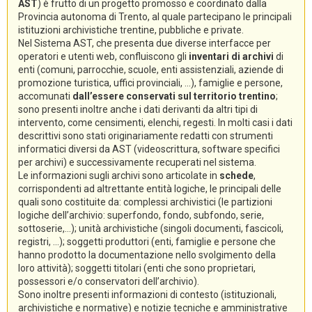
AST
) è frutto di un progetto promosso e coordinato dalla
Provincia autonoma di Trento, al quale partecipano le principali
istituzioni archivistiche trentine, pubbliche e private.
Nel Sistema AST, che presenta due diverse interfacce per
operatori e utenti web, confluiscono gli
inventari di archivi
di
enti (comuni, parrocchie, scuole, enti assistenziali, aziende di
promozione turistica, uffici provinciali, ...), famiglie e persone,
accomunati
dall’essere conservati sul territorio trentino
;
sono presenti inoltre anche i dati derivanti da altri tipi di
intervento, come censimenti, elenchi, regesti. In molti casi i dati
descrittivi sono stati originariamente redatti con strumenti
informatici diversi da AST (videoscrittura, software specifici
per archivi) e successivamente recuperati nel sistema.
Le informazioni sugli archivi sono articolate in
schede
,
corrispondenti ad altrettante entità logiche, le principali delle
quali sono costituite da: complessi archivistici (le partizioni
logiche dell’archivio: superfondo, fondo, subfondo, serie,
sottoserie,...); unità archivistiche (singoli documenti, fascicoli,
registri, ...); soggetti produttori (enti, famiglie e persone che
hanno prodotto la documentazione nello svolgimento della
loro attività); soggetti titolari (enti che sono proprietari,
possessori e/o conservatori dell’archivio).
Sono inoltre presenti informazioni di contesto (istituzionali,
archivistiche e normative) e notizie tecniche e amministrative