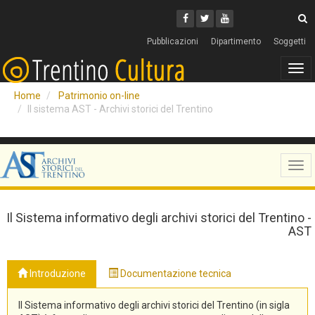
Cerca
Youtube
Facebook
Twitter
C
Pubblicazioni
Dipartimento
Soggetti
Tog
navi
Home
Patrimonio on-line
Il sistema AST - Archivi storici del Trentino
Tog
navi
Il Sistema informativo degli archivi storici del Trentino -
AST
Introduzione
Documentazione tecnica
Il Sistema informativo degli archivi storici del Trentino (in sigla