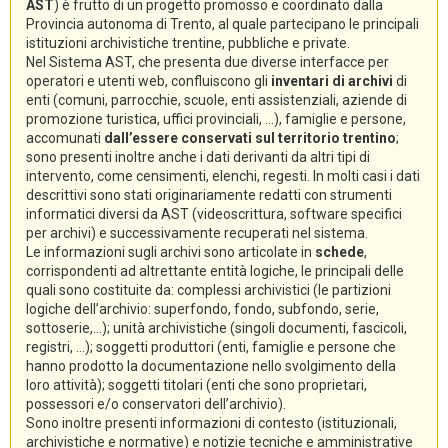
AST
) è frutto di un progetto promosso e coordinato dalla
Provincia autonoma di Trento, al quale partecipano le principali
istituzioni archivistiche trentine, pubbliche e private.
Nel Sistema AST, che presenta due diverse interfacce per
operatori e utenti web, confluiscono gli
inventari di archivi
di
enti (comuni, parrocchie, scuole, enti assistenziali, aziende di
promozione turistica, uffici provinciali, ...), famiglie e persone,
accomunati
dall’essere conservati sul territorio trentino
;
sono presenti inoltre anche i dati derivanti da altri tipi di
intervento, come censimenti, elenchi, regesti. In molti casi i dati
descrittivi sono stati originariamente redatti con strumenti
informatici diversi da AST (videoscrittura, software specifici
per archivi) e successivamente recuperati nel sistema.
Le informazioni sugli archivi sono articolate in
schede
,
corrispondenti ad altrettante entità logiche, le principali delle
quali sono costituite da: complessi archivistici (le partizioni
logiche dell’archivio: superfondo, fondo, subfondo, serie,
sottoserie,...); unità archivistiche (singoli documenti, fascicoli,
registri, ...); soggetti produttori (enti, famiglie e persone che
hanno prodotto la documentazione nello svolgimento della
loro attività); soggetti titolari (enti che sono proprietari,
possessori e/o conservatori dell’archivio).
Sono inoltre presenti informazioni di contesto (istituzionali,
archivistiche e normative) e notizie tecniche e amministrative