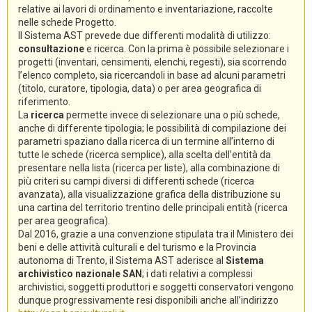
relative ai lavori di ordinamento e inventariazione, raccolte
nelle schede Progetto.
Il Sistema AST prevede due differenti modalità di utilizzo:
consultazione
e ricerca. Con la prima è possibile selezionare i
progetti (inventari, censimenti, elenchi, regesti), sia scorrendo
l’elenco completo, sia ricercandoli in base ad alcuni parametri
(titolo, curatore, tipologia, data) o per area geografica di
riferimento.
La
ricerca
permette invece di selezionare una o più schede,
anche di differente tipologia; le possibilità di compilazione dei
parametri spaziano dalla ricerca di un termine all’interno di
tutte le schede (ricerca semplice), alla scelta dell’entità da
presentare nella lista (ricerca per liste), alla combinazione di
più criteri su campi diversi di differenti schede (ricerca
avanzata), alla visualizzazione grafica della distribuzione su
una cartina del territorio trentino delle principali entità (ricerca
per area geografica).
Dal 2016, grazie a una convenzione stipulata tra il Ministero dei
beni e delle attività culturali e del turismo e la Provincia
autonoma di Trento, il Sistema AST aderisce al
Sistema
archivistico nazionale SAN
; i dati relativi a complessi
archivistici, soggetti produttori e soggetti conservatori vengono
dunque progressivamente resi disponibili anche all’indirizzo