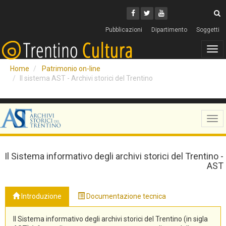
Cerca
Youtube
Facebook
Twitter
C
Pubblicazioni
Dipartimento
Soggetti
Tog
navi
Home
Patrimonio on-line
Il sistema AST - Archivi storici del Trentino
Tog
navi
Il Sistema informativo degli archivi storici del Trentino -
AST
Introduzione
Documentazione tecnica
Il Sistema informativo degli archivi storici del Trentino (in sigla