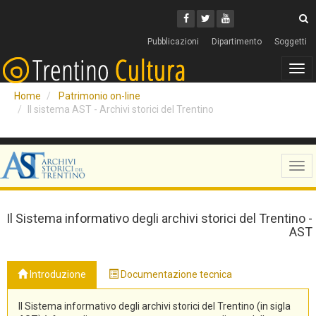
Cerca
Youtube
Facebook
Twitter
C
Pubblicazioni
Dipartimento
Soggetti
Tog
navi
Home
Patrimonio on-line
Il sistema AST - Archivi storici del Trentino
Tog
navi
Il Sistema informativo degli archivi storici del Trentino -
AST
Introduzione
Documentazione tecnica
Il Sistema informativo degli archivi storici del Trentino (in sigla