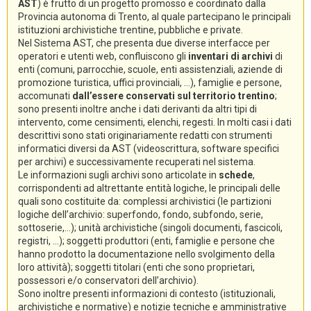
AST
) è frutto di un progetto promosso e coordinato dalla
Provincia autonoma di Trento, al quale partecipano le principali
istituzioni archivistiche trentine, pubbliche e private.
Nel Sistema AST, che presenta due diverse interfacce per
operatori e utenti web, confluiscono gli
inventari di archivi
di
enti (comuni, parrocchie, scuole, enti assistenziali, aziende di
promozione turistica, uffici provinciali, ...), famiglie e persone,
accomunati
dall’essere conservati sul territorio trentino
;
sono presenti inoltre anche i dati derivanti da altri tipi di
intervento, come censimenti, elenchi, regesti. In molti casi i dati
descrittivi sono stati originariamente redatti con strumenti
informatici diversi da AST (videoscrittura, software specifici
per archivi) e successivamente recuperati nel sistema.
Le informazioni sugli archivi sono articolate in
schede
,
corrispondenti ad altrettante entità logiche, le principali delle
quali sono costituite da: complessi archivistici (le partizioni
logiche dell’archivio: superfondo, fondo, subfondo, serie,
sottoserie,...); unità archivistiche (singoli documenti, fascicoli,
registri, ...); soggetti produttori (enti, famiglie e persone che
hanno prodotto la documentazione nello svolgimento della
loro attività); soggetti titolari (enti che sono proprietari,
possessori e/o conservatori dell’archivio).
Sono inoltre presenti informazioni di contesto (istituzionali,
archivistiche e normative) e notizie tecniche e amministrative