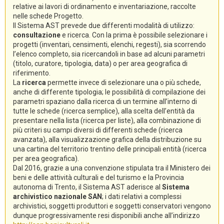
relative ai lavori di ordinamento e inventariazione, raccolte
nelle schede Progetto.
Il Sistema AST prevede due differenti modalità di utilizzo:
consultazione
e ricerca. Con la prima è possibile selezionare i
progetti (inventari, censimenti, elenchi, regesti), sia scorrendo
l’elenco completo, sia ricercandoli in base ad alcuni parametri
(titolo, curatore, tipologia, data) o per area geografica di
riferimento.
La
ricerca
permette invece di selezionare una o più schede,
anche di differente tipologia; le possibilità di compilazione dei
parametri spaziano dalla ricerca di un termine all’interno di
tutte le schede (ricerca semplice), alla scelta dell’entità da
presentare nella lista (ricerca per liste), alla combinazione di
più criteri su campi diversi di differenti schede (ricerca
avanzata), alla visualizzazione grafica della distribuzione su
una cartina del territorio trentino delle principali entità (ricerca
per area geografica).
Dal 2016, grazie a una convenzione stipulata tra il Ministero dei
beni e delle attività culturali e del turismo e la Provincia
autonoma di Trento, il Sistema AST aderisce al
Sistema
archivistico nazionale SAN
; i dati relativi a complessi
archivistici, soggetti produttori e soggetti conservatori vengono
dunque progressivamente resi disponibili anche all’indirizzo