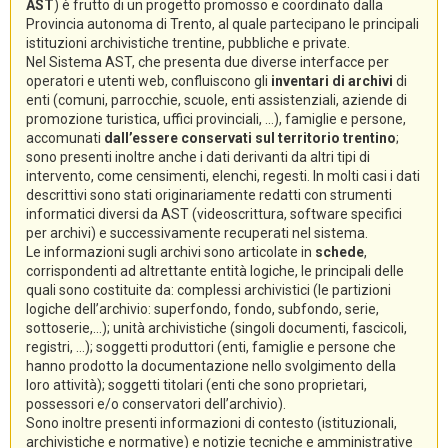
AST
) è frutto di un progetto promosso e coordinato dalla
Provincia autonoma di Trento, al quale partecipano le principali
istituzioni archivistiche trentine, pubbliche e private.
Nel Sistema AST, che presenta due diverse interfacce per
operatori e utenti web, confluiscono gli
inventari di archivi
di
enti (comuni, parrocchie, scuole, enti assistenziali, aziende di
promozione turistica, uffici provinciali, ...), famiglie e persone,
accomunati
dall’essere conservati sul territorio trentino
;
sono presenti inoltre anche i dati derivanti da altri tipi di
intervento, come censimenti, elenchi, regesti. In molti casi i dati
descrittivi sono stati originariamente redatti con strumenti
informatici diversi da AST (videoscrittura, software specifici
per archivi) e successivamente recuperati nel sistema.
Le informazioni sugli archivi sono articolate in
schede
,
corrispondenti ad altrettante entità logiche, le principali delle
quali sono costituite da: complessi archivistici (le partizioni
logiche dell’archivio: superfondo, fondo, subfondo, serie,
sottoserie,...); unità archivistiche (singoli documenti, fascicoli,
registri, ...); soggetti produttori (enti, famiglie e persone che
hanno prodotto la documentazione nello svolgimento della
loro attività); soggetti titolari (enti che sono proprietari,
possessori e/o conservatori dell’archivio).
Sono inoltre presenti informazioni di contesto (istituzionali,
archivistiche e normative) e notizie tecniche e amministrative