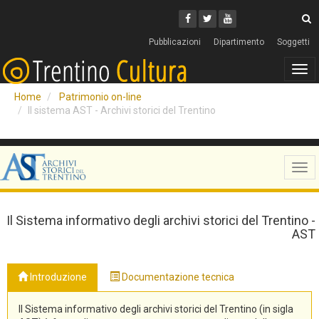
Cerca
Youtube
Facebook
Twitter
C
Pubblicazioni
Dipartimento
Soggetti
Tog
navi
Home
Patrimonio on-line
Il sistema AST - Archivi storici del Trentino
Tog
navi
Il Sistema informativo degli archivi storici del Trentino -
AST
Introduzione
Documentazione tecnica
Il Sistema informativo degli archivi storici del Trentino (in sigla