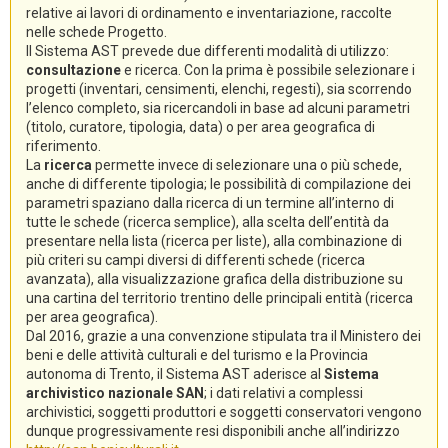
relative ai lavori di ordinamento e inventariazione, raccolte
nelle schede Progetto.
Il Sistema AST prevede due differenti modalità di utilizzo:
consultazione
e ricerca. Con la prima è possibile selezionare i
progetti (inventari, censimenti, elenchi, regesti), sia scorrendo
l’elenco completo, sia ricercandoli in base ad alcuni parametri
(titolo, curatore, tipologia, data) o per area geografica di
riferimento.
La
ricerca
permette invece di selezionare una o più schede,
anche di differente tipologia; le possibilità di compilazione dei
parametri spaziano dalla ricerca di un termine all’interno di
tutte le schede (ricerca semplice), alla scelta dell’entità da
presentare nella lista (ricerca per liste), alla combinazione di
più criteri su campi diversi di differenti schede (ricerca
avanzata), alla visualizzazione grafica della distribuzione su
una cartina del territorio trentino delle principali entità (ricerca
per area geografica).
Dal 2016, grazie a una convenzione stipulata tra il Ministero dei
beni e delle attività culturali e del turismo e la Provincia
autonoma di Trento, il Sistema AST aderisce al
Sistema
archivistico nazionale SAN
; i dati relativi a complessi
archivistici, soggetti produttori e soggetti conservatori vengono
dunque progressivamente resi disponibili anche all’indirizzo