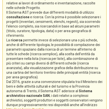
relative ai lavori di ordinamento e inventariazione, raccolte
nelle schede Progetto.
Il Sistema AST prevede due differenti modalità di utilizzo:
consultazione
e ricerca. Con la prima è possibile selezionare i
progetti (inventari, censimenti, elenchi, regesti), sia scorrendo
l’elenco completo, sia ricercandoli in base ad alcuni parametri
(titolo, curatore, tipologia, data) o per area geografica di
riferimento.
La
ricerca
permette invece di selezionare una o più schede,
anche di differente tipologia; le possibilità di compilazione dei
parametri spaziano dalla ricerca di un termine all’interno di
tutte le schede (ricerca semplice), alla scelta dell’entità da
presentare nella lista (ricerca per liste), alla combinazione di
più criteri su campi diversi di differenti schede (ricerca
avanzata), alla visualizzazione grafica della distribuzione su
una cartina del territorio trentino delle principali entità (ricerca
per area geografica).
Dal 2016, grazie a una convenzione stipulata tra il Ministero dei
beni e delle attività culturali e del turismo e la Provincia
autonoma di Trento, il Sistema AST aderisce al
Sistema
archivistico nazionale SAN
; i dati relativi a complessi
archivistici, soggetti produttori e soggetti conservatori vengono
dunque progressivamente resi disponibili anche all’indirizzo