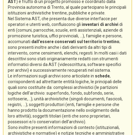
AST
) è frutto di un progetto promosso e coordinato dalla
Provincia autonoma di Trento, al quale partecipano le principali
istituzioni archivistiche trentine, pubbliche e private.
Nel Sistema AST, che presenta due diverse interfacce per
operatori e utenti web, confluiscono gli
inventari di archivi
di
enti (comuni, parrocchie, scuole, enti assistenziali, aziende di
promozione turistica, uffici provinciali, ...), famiglie e persone,
accomunati
dall’essere conservati sul territorio trentino
;
sono presenti inoltre anche i dati derivanti da altri tipi di
intervento, come censimenti, elenchi, regesti. In molti casi i dati
descrittivi sono stati originariamente redatti con strumenti
informatici diversi da AST (videoscrittura, software specifici
per archivi) e successivamente recuperati nel sistema.
Le informazioni sugli archivi sono articolate in
schede
,
corrispondenti ad altrettante entità logiche, le principali delle
quali sono costituite da: complessi archivistici (le partizioni
logiche dell’archivio: superfondo, fondo, subfondo, serie,
sottoserie,...); unità archivistiche (singoli documenti, fascicoli,
registri, ...); soggetti produttori (enti, famiglie e persone che
hanno prodotto la documentazione nello svolgimento della
loro attività); soggetti titolari (enti che sono proprietari,
possessori e/o conservatori dell’archivio).
Sono inoltre presenti informazioni di contesto (istituzionali,
archivistiche e normative) e notizie tecniche e amministrative