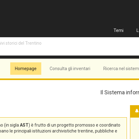
Temi
L
vi storici del Trentino
Homepage
Consulta gli inventari
Ricerca nel siste
Il Sistema infor
no (in sigla
AST
) è frutto di un progetto promosso e coordinato
no le principali istituzioni archivistiche trentine, pubbliche e