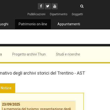
Cerca
Youtube
Facebook
Twitter
Cerca
Pubblicazioni
Dipartimento
Soggetti
uoghi
Patrimonio on-line
Appuntamenti
ma
Progetto archivi Thun
Studi e ricerche
mativo degli archivi storici del Trentino - AST
Notizie
23/09/2025
La memoria del turismo: presentazione degli