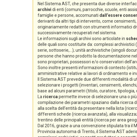
Nel Sistema AST, che presenta due diverse interfacc
archivi
di enti (comuni, parrocchie, scuole, enti assiste
famiglie e persone, accomunati
dall’essere conserv
derivanti da altri tipi di intervento, come censimenti, e
originariamente redatti con strumenti informatici div
successivamente recuperati nel sistema.
Le informazioni sugli archivi sono articolate in
sche
delle quali sono costituite da: complessi archivistici
serie, sottoserie,...); unità archivistiche (singoli docum
persone che hanno prodotto la documentazione nello s
sono proprietari, possessori e/o conservatori dell’arc
Sono inoltre presenti informazioni di contesto (istitu
amministrative relative ai lavori di ordinamento e i
Il Sistema AST prevede due differenti modalità di ut
selezionare i progetti (inventari, censimenti, elenchi,
base ad alcuni parametri (titolo, curatore, tipologia,
La
ricerca
permette invece di selezionare una o più s
compilazione dei parametri spaziano dalla ricerca di 
alla scelta dell’entità da presentare nella lista (ricer
differenti schede (ricerca avanzata), alla visualizzaz
trentino delle principali entità (ricerca per area geog
Dal 2016, grazie a una convenzione stipulata tra il Min
Provincia autonoma di Trento, il Sistema AST aderi