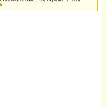
tti conservatori vengono dunque progressivamente resi
it