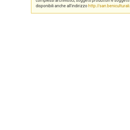
complessi archivistici, soggetti produttori e sogge
disponibili anche all’indirizzo
http://san.beniculturali.