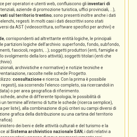
e per operatori e utenti web, confluiscono gli
inventari di
nziali, aziende di promozione turistica, uffici provinciali, ...),
ati sul territorio trentino
; sono presenti inoltre anche i dati
lenchi, regesti. In molti casi i dati descrittivi sono stati
ersi da AST (videoscrittura, software specifici per archivi) e
de
, corrispondenti ad altrettante entità logiche, le principali
 (le partizioni logiche dell’archivio: superfondo, fondo, subfondo,
enti, fascicoli, registri, ...); soggetti produttori (enti, famiglie e
volgimento della loro attività); soggetti titolari (enti che
hivio).
zionali, archivistiche e normative) e notizie tecniche e
nventariazione, raccolte nelle schede Progetto.
ilizzo:
consultazione
e ricerca. Con la prima è possibile
 regesti), sia scorrendo l’elenco completo, sia ricercandoli in
 data) o per area geografica di riferimento.
chede, anche di differente tipologia; le possibilità di
un termine all’interno di tutte le schede (ricerca semplice),
ca per liste), alla combinazione di più criteri su campi diversi di
ione grafica della distribuzione su una cartina del territorio
rafica).
istero dei beni e delle attività culturali e del turismo e la
sce al
Sistema archivistico nazionale SAN
; i dati relativi a