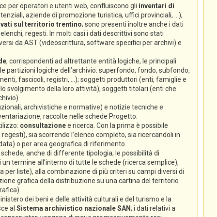
e per operatori e utenti web, confluiscono gli
inventari di
nziali, aziende di promozione turistica, uffici provinciali, ...),
ati sul territorio trentino
; sono presenti inoltre anche i dati
lenchi, regesti. In molti casi i dati descrittivi sono stati
ersi da AST (videoscrittura, software specifici per archivi) e
de
, corrispondenti ad altrettante entità logiche, le principali
 (le partizioni logiche dell’archivio: superfondo, fondo, subfondo,
enti, fascicoli, registri, ...); soggetti produttori (enti, famiglie e
volgimento della loro attività); soggetti titolari (enti che
hivio).
zionali, archivistiche e normative) e notizie tecniche e
nventariazione, raccolte nelle schede Progetto.
ilizzo:
consultazione
e ricerca. Con la prima è possibile
 regesti), sia scorrendo l’elenco completo, sia ricercandoli in
 data) o per area geografica di riferimento.
chede, anche di differente tipologia; le possibilità di
un termine all’interno di tutte le schede (ricerca semplice),
ca per liste), alla combinazione di più criteri su campi diversi di
ione grafica della distribuzione su una cartina del territorio
rafica).
istero dei beni e delle attività culturali e del turismo e la
sce al
Sistema archivistico nazionale SAN
; i dati relativi a