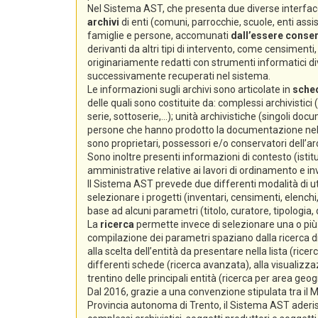
Nel Sistema AST, che presenta due diverse interfacc
archivi
di enti (comuni, parrocchie, scuole, enti assiste
famiglie e persone, accomunati
dall’essere conserv
derivanti da altri tipi di intervento, come censimenti, e
originariamente redatti con strumenti informatici div
successivamente recuperati nel sistema.
Le informazioni sugli archivi sono articolate in
sche
delle quali sono costituite da: complessi archivistici
serie, sottoserie,...); unità archivistiche (singoli docum
persone che hanno prodotto la documentazione nello s
sono proprietari, possessori e/o conservatori dell’arc
Sono inoltre presenti informazioni di contesto (istitu
amministrative relative ai lavori di ordinamento e i
Il Sistema AST prevede due differenti modalità di ut
selezionare i progetti (inventari, censimenti, elenchi,
base ad alcuni parametri (titolo, curatore, tipologia,
La
ricerca
permette invece di selezionare una o più s
compilazione dei parametri spaziano dalla ricerca di 
alla scelta dell’entità da presentare nella lista (ricer
differenti schede (ricerca avanzata), alla visualizzaz
trentino delle principali entità (ricerca per area geog
Dal 2016, grazie a una convenzione stipulata tra il Min
Provincia autonoma di Trento, il Sistema AST aderi