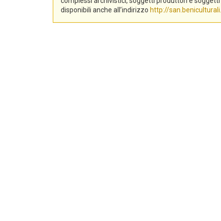
complessi archivistici, soggetti produttori e sogge
disponibili anche all’indirizzo
http://san.beniculturali.