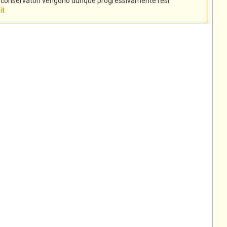
tti conservatori vengono dunque progressivamente resi
it