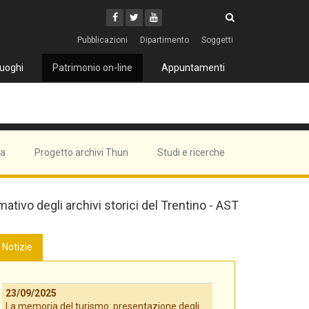
Cerca
Youtube
Facebook
Twitter
Cerca
Pubblicazioni
Dipartimento
Soggetti
uoghi
Patrimonio on-line
Appuntamenti
ma
Progetto archivi Thun
Studi e ricerche
mativo degli archivi storici del Trentino - AST
Notizie
23/09/2025
La memoria del turismo: presentazione degli