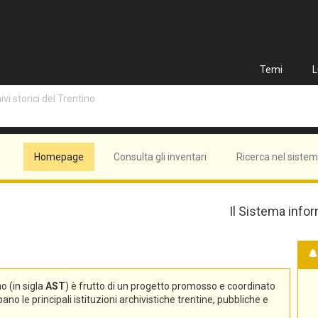
Temi
L
vi storici del Trentino
Homepage
Consulta gli inventari
Ricerca nel siste
Il Sistema infor
no (in sigla
AST
) è frutto di un progetto promosso e coordinato
no le principali istituzioni archivistiche trentine, pubbliche e