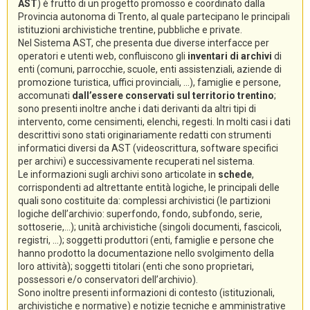
AST
) è frutto di un progetto promosso e coordinato dalla
Provincia autonoma di Trento, al quale partecipano le principali
istituzioni archivistiche trentine, pubbliche e private.
Nel Sistema AST, che presenta due diverse interfacce per
operatori e utenti web, confluiscono gli
inventari di archivi
di
enti (comuni, parrocchie, scuole, enti assistenziali, aziende di
promozione turistica, uffici provinciali, ...), famiglie e persone,
accomunati
dall’essere conservati sul territorio trentino
;
sono presenti inoltre anche i dati derivanti da altri tipi di
intervento, come censimenti, elenchi, regesti. In molti casi i dati
descrittivi sono stati originariamente redatti con strumenti
informatici diversi da AST (videoscrittura, software specifici
per archivi) e successivamente recuperati nel sistema.
Le informazioni sugli archivi sono articolate in
schede
,
corrispondenti ad altrettante entità logiche, le principali delle
quali sono costituite da: complessi archivistici (le partizioni
logiche dell’archivio: superfondo, fondo, subfondo, serie,
sottoserie,...); unità archivistiche (singoli documenti, fascicoli,
registri, ...); soggetti produttori (enti, famiglie e persone che
hanno prodotto la documentazione nello svolgimento della
loro attività); soggetti titolari (enti che sono proprietari,
possessori e/o conservatori dell’archivio).
Sono inoltre presenti informazioni di contesto (istituzionali,
archivistiche e normative) e notizie tecniche e amministrative