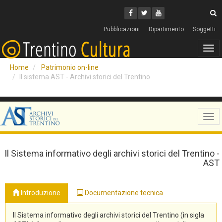
Cerca
Youtube
Facebook
Twitter
C
Pubblicazioni
Dipartimento
Soggetti
Tog
navi
Home
Patrimonio on-line
Il sistema AST - Archivi storici del Trentino
Tog
navi
Il Sistema informativo degli archivi storici del Trentino -
AST
Introduzione
Documentazione tecnica
Il Sistema informativo degli archivi storici del Trentino (in sigla