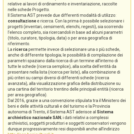
relative ai lavori di ordinamento e inventariazione, raccolte
nelle schede Progetto.
Il Sistema AST prevede due differenti modalità di utilizzo:
consultazione
e ricerca. Con la prima è possibile selezionare i
progetti (inventari, censimenti, elenchi, regesti), sia scorrendo
l’elenco completo, sia ricercandoli in base ad alcuni parametri
(titolo, curatore, tipologia, data) o per area geografica di
riferimento.
La
ricerca
permette invece di selezionare una o più schede,
anche di differente tipologia; le possibilità di compilazione dei
parametri spaziano dalla ricerca di un termine all’interno di
tutte le schede (ricerca semplice), alla scelta dell’entità da
presentare nella lista (ricerca per liste), alla combinazione di
più criteri su campi diversi di differenti schede (ricerca
avanzata), alla visualizzazione grafica della distribuzione su
una cartina del territorio trentino delle principali entità (ricerca
per area geografica).
Dal 2016, grazie a una convenzione stipulata tra il Ministero dei
beni e delle attività culturali e del turismo e la Provincia
autonoma di Trento, il Sistema AST aderisce al
Sistema
archivistico nazionale SAN
; i dati relativi a complessi
archivistici, soggetti produttori e soggetti conservatori vengono
dunque progressivamente resi disponibili anche all’indirizzo