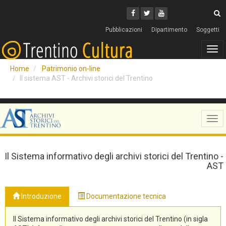
Cerca
Youtube
Facebook
Twitter
C
Pubblicazioni
Dipartimento
Soggetti
Tog
navi
Home
Patrimonio on-line
Il sistema AST - Archivi storici del Trentino
Tog
navi
Il Sistema informativo degli archivi storici del Trentino -
AST
Introduzione
Documentazione tecnica
Il Sistema informativo degli archivi storici del Trentino (in sigla