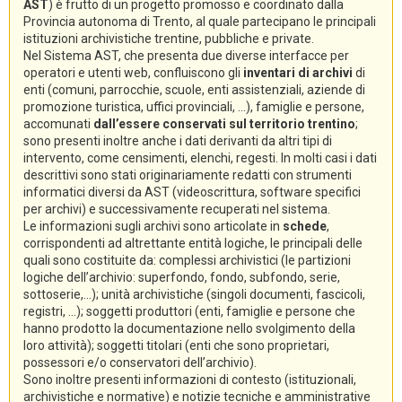
AST
) è frutto di un progetto promosso e coordinato dalla
Provincia autonoma di Trento, al quale partecipano le principali
istituzioni archivistiche trentine, pubbliche e private.
Nel Sistema AST, che presenta due diverse interfacce per
operatori e utenti web, confluiscono gli
inventari di archivi
di
enti (comuni, parrocchie, scuole, enti assistenziali, aziende di
promozione turistica, uffici provinciali, ...), famiglie e persone,
accomunati
dall’essere conservati sul territorio trentino
;
sono presenti inoltre anche i dati derivanti da altri tipi di
intervento, come censimenti, elenchi, regesti. In molti casi i dati
descrittivi sono stati originariamente redatti con strumenti
informatici diversi da AST (videoscrittura, software specifici
per archivi) e successivamente recuperati nel sistema.
Le informazioni sugli archivi sono articolate in
schede
,
corrispondenti ad altrettante entità logiche, le principali delle
quali sono costituite da: complessi archivistici (le partizioni
logiche dell’archivio: superfondo, fondo, subfondo, serie,
sottoserie,...); unità archivistiche (singoli documenti, fascicoli,
registri, ...); soggetti produttori (enti, famiglie e persone che
hanno prodotto la documentazione nello svolgimento della
loro attività); soggetti titolari (enti che sono proprietari,
possessori e/o conservatori dell’archivio).
Sono inoltre presenti informazioni di contesto (istituzionali,
archivistiche e normative) e notizie tecniche e amministrative