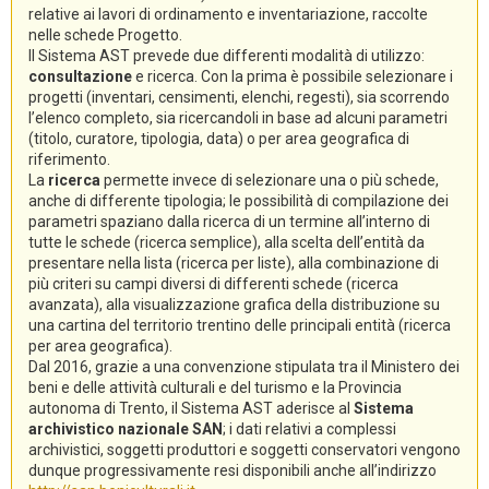
relative ai lavori di ordinamento e inventariazione, raccolte
nelle schede Progetto.
Il Sistema AST prevede due differenti modalità di utilizzo:
consultazione
e ricerca. Con la prima è possibile selezionare i
progetti (inventari, censimenti, elenchi, regesti), sia scorrendo
l’elenco completo, sia ricercandoli in base ad alcuni parametri
(titolo, curatore, tipologia, data) o per area geografica di
riferimento.
La
ricerca
permette invece di selezionare una o più schede,
anche di differente tipologia; le possibilità di compilazione dei
parametri spaziano dalla ricerca di un termine all’interno di
tutte le schede (ricerca semplice), alla scelta dell’entità da
presentare nella lista (ricerca per liste), alla combinazione di
più criteri su campi diversi di differenti schede (ricerca
avanzata), alla visualizzazione grafica della distribuzione su
una cartina del territorio trentino delle principali entità (ricerca
per area geografica).
Dal 2016, grazie a una convenzione stipulata tra il Ministero dei
beni e delle attività culturali e del turismo e la Provincia
autonoma di Trento, il Sistema AST aderisce al
Sistema
archivistico nazionale SAN
; i dati relativi a complessi
archivistici, soggetti produttori e soggetti conservatori vengono
dunque progressivamente resi disponibili anche all’indirizzo