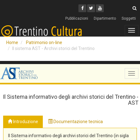
Cerca
Youtube
Facebook
Twitter
C
Pubblicazioni
Dipartimento
Soggetti
Tog
navi
Home
Patrimonio on-line
Il sistema AST - Archivi storici del Trentino
Tog
navi
Il Sistema informativo degli archivi storici del Trentino -
AST
Introduzione
Documentazione tecnica
Il Sistema informativo degli archivi storici del Trentino (in sigla