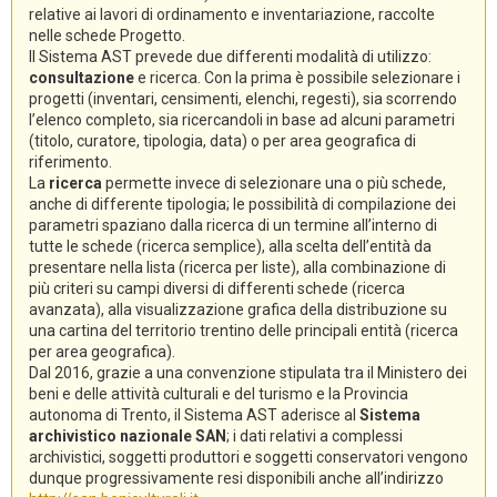
relative ai lavori di ordinamento e inventariazione, raccolte
nelle schede Progetto.
Il Sistema AST prevede due differenti modalità di utilizzo:
consultazione
e ricerca. Con la prima è possibile selezionare i
progetti (inventari, censimenti, elenchi, regesti), sia scorrendo
l’elenco completo, sia ricercandoli in base ad alcuni parametri
(titolo, curatore, tipologia, data) o per area geografica di
riferimento.
La
ricerca
permette invece di selezionare una o più schede,
anche di differente tipologia; le possibilità di compilazione dei
parametri spaziano dalla ricerca di un termine all’interno di
tutte le schede (ricerca semplice), alla scelta dell’entità da
presentare nella lista (ricerca per liste), alla combinazione di
più criteri su campi diversi di differenti schede (ricerca
avanzata), alla visualizzazione grafica della distribuzione su
una cartina del territorio trentino delle principali entità (ricerca
per area geografica).
Dal 2016, grazie a una convenzione stipulata tra il Ministero dei
beni e delle attività culturali e del turismo e la Provincia
autonoma di Trento, il Sistema AST aderisce al
Sistema
archivistico nazionale SAN
; i dati relativi a complessi
archivistici, soggetti produttori e soggetti conservatori vengono
dunque progressivamente resi disponibili anche all’indirizzo