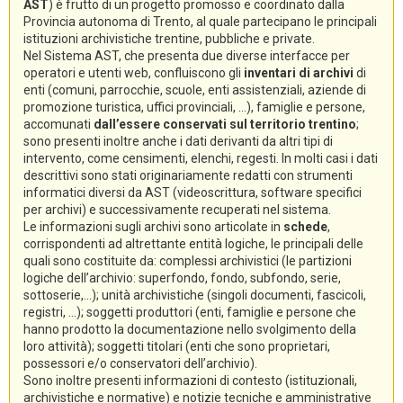
AST
) è frutto di un progetto promosso e coordinato dalla
Provincia autonoma di Trento, al quale partecipano le principali
istituzioni archivistiche trentine, pubbliche e private.
Nel Sistema AST, che presenta due diverse interfacce per
operatori e utenti web, confluiscono gli
inventari di archivi
di
enti (comuni, parrocchie, scuole, enti assistenziali, aziende di
promozione turistica, uffici provinciali, ...), famiglie e persone,
accomunati
dall’essere conservati sul territorio trentino
;
sono presenti inoltre anche i dati derivanti da altri tipi di
intervento, come censimenti, elenchi, regesti. In molti casi i dati
descrittivi sono stati originariamente redatti con strumenti
informatici diversi da AST (videoscrittura, software specifici
per archivi) e successivamente recuperati nel sistema.
Le informazioni sugli archivi sono articolate in
schede
,
corrispondenti ad altrettante entità logiche, le principali delle
quali sono costituite da: complessi archivistici (le partizioni
logiche dell’archivio: superfondo, fondo, subfondo, serie,
sottoserie,...); unità archivistiche (singoli documenti, fascicoli,
registri, ...); soggetti produttori (enti, famiglie e persone che
hanno prodotto la documentazione nello svolgimento della
loro attività); soggetti titolari (enti che sono proprietari,
possessori e/o conservatori dell’archivio).
Sono inoltre presenti informazioni di contesto (istituzionali,
archivistiche e normative) e notizie tecniche e amministrative