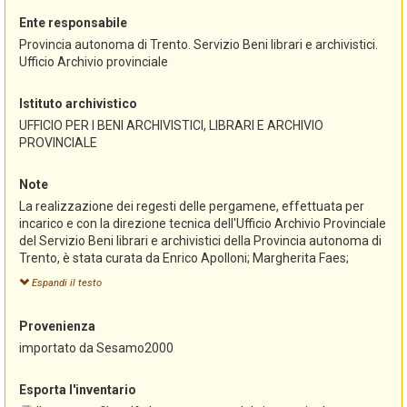
Ente responsabile
Provincia autonoma di Trento. Servizio Beni librari e archivistici.
Ufficio Archivio provinciale
Istituto archivistico
UFFICIO PER I BENI ARCHIVISTICI, LIBRARI E ARCHIVIO
PROVINCIALE
Note
La realizzazione dei regesti delle pergamene, effettuata per
incarico e con la direzione tecnica dell'Ufficio Archivio Provinciale
del Servizio Beni librari e archivistici della Provincia autonoma di
Trento, è stata curata da Enrico Apolloni; Margherita Faes;
Stefania Franzoi; Monica Paoli; Gustav Pfeifer e ultimata nel
Espandi il testo
2000.
L'inventario, redatto originariamente con il programma
Provenienza
"Sesamo", è stato successivamente convertito alla versione
"Sesamo 2000" e pubblicato in questo formato nella sezione
importato da Sesamo2000
riservata agli archivi del portale Trentinocultura
(www.trentinocultura.net).
Esporta l'inventario
L'importazione in AST-Sistema informativo degli archivi storici