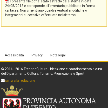
Il presente file pdf e' stato estratto dal sistema in data
del Trentino e la conseguente revisione dei dati sono state
24/05/2013 e corrisponde all'inventario pubblicato in forma
curate dalla Soprintendenza per i beni librari archivistici e
cartacea. Non vi rientrano quindi eventuali modifiche o
archeologici con la collaborazione di Marica Odorizzi, Renata
integrazioni successive effettuate nel sistema.
Tomasoni e Maria Letizia Tonelli (Cooperativa Arcadia) nel corso
del 2010, secondo le norme di "Sistema informativo degli archivi
storici del Trentino. Manuale-guida per l'inserimento dei dati",
Trento, 2006".
Accessibilità
Privacy
Note legali
© 2014 - 2016 TrentinoCultura - Ideazione e coordinamento a cura
del Dipartimento Cultura, Turismo, Promozione e Sport
scrivi alla redazione