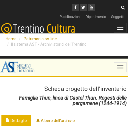
Cerca
Youtube
Facebook
Twitter
C
Pubblicazioni
Dipartimento
Soggetti
Tog
navi
Home
Patrimonio on-line
Il sistema AST - Archivi storici del Trentino
Tog
navi
Scheda progetto dell'inventario
Famiglia Thun, linea di Castel Thun. Regesti delle
pergamene (1244-1914)
Dettaglio
Albero dell'archivio