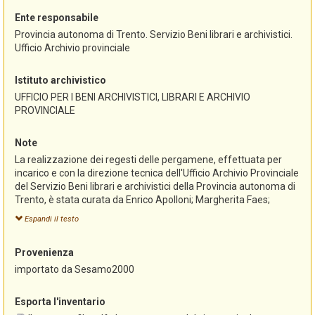
Ente responsabile
Provincia autonoma di Trento. Servizio Beni librari e archivistici.
Ufficio Archivio provinciale
Istituto archivistico
UFFICIO PER I BENI ARCHIVISTICI, LIBRARI E ARCHIVIO
PROVINCIALE
Note
La realizzazione dei regesti delle pergamene, effettuata per
incarico e con la direzione tecnica dell'Ufficio Archivio Provinciale
del Servizio Beni librari e archivistici della Provincia autonoma di
Trento, è stata curata da Enrico Apolloni; Margherita Faes;
Stefania Franzoi; Monica Paoli; Gustav Pfeifer e ultimata nel
Espandi il testo
2000.
L'inventario, redatto originariamente con il programma
Provenienza
"Sesamo", è stato successivamente convertito alla versione
"Sesamo 2000" e pubblicato in questo formato nella sezione
importato da Sesamo2000
riservata agli archivi del portale Trentinocultura
(www.trentinocultura.net).
Esporta l'inventario
L'importazione in AST-Sistema informativo degli archivi storici