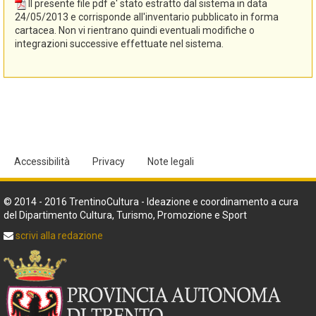
Il presente file pdf e' stato estratto dal sistema in data
del Trentino e la conseguente revisione dei dati sono state
24/05/2013 e corrisponde all'inventario pubblicato in forma
curate dalla Soprintendenza per i beni librari archivistici e
cartacea. Non vi rientrano quindi eventuali modifiche o
archeologici con la collaborazione di Marica Odorizzi, Renata
integrazioni successive effettuate nel sistema.
Tomasoni e Maria Letizia Tonelli (Cooperativa Arcadia) nel corso
del 2010, secondo le norme di "Sistema informativo degli archivi
storici del Trentino. Manuale-guida per l'inserimento dei dati",
Trento, 2006".
Accessibilità
Privacy
Note legali
© 2014 - 2016 TrentinoCultura - Ideazione e coordinamento a cura
del Dipartimento Cultura, Turismo, Promozione e Sport
scrivi alla redazione