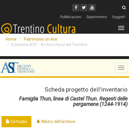
Cerca
Youtube
Facebook
Twitter
C
Pubblicazioni
Dipartimento
Soggetti
Tog
navi
Home
Patrimonio on-line
Il sistema AST - Archivi storici del Trentino
Tog
navi
Scheda progetto dell'inventario
Famiglia Thun, linea di Castel Thun. Regesti delle
pergamene (1244-1914)
Dettaglio
Albero dell'archivio