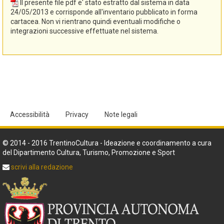
Il presente file pdf e' stato estratto dal sistema in data
del Trentino e la conseguente revisione dei dati sono state
24/05/2013 e corrisponde all'inventario pubblicato in forma
curate dalla Soprintendenza per i beni librari archivistici e
cartacea. Non vi rientrano quindi eventuali modifiche o
archeologici con la collaborazione di Marica Odorizzi, Renata
integrazioni successive effettuate nel sistema.
Tomasoni e Maria Letizia Tonelli (Cooperativa Arcadia) nel corso
del 2010, secondo le norme di "Sistema informativo degli archivi
storici del Trentino. Manuale-guida per l'inserimento dei dati",
Trento, 2006".
Accessibilità
Privacy
Note legali
© 2014 - 2016 TrentinoCultura - Ideazione e coordinamento a cura
del Dipartimento Cultura, Turismo, Promozione e Sport
scrivi alla redazione