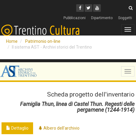
Cerca
Youtube
Facebook
Twitter
C
Pubblicazioni
Dipartimento
Soggetti
Tog
navi
Home
Patrimonio on-line
Il sistema AST - Archivi storici del Trentino
Tog
navi
Scheda progetto dell'inventario
Famiglia Thun, linea di Castel Thun. Regesti delle
pergamene (1244-1914)
Dettaglio
Albero dell'archivio