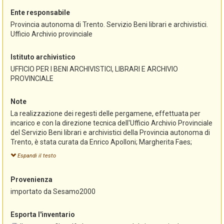
Ente responsabile
Provincia autonoma di Trento. Servizio Beni librari e archivistici.
Ufficio Archivio provinciale
Istituto archivistico
UFFICIO PER I BENI ARCHIVISTICI, LIBRARI E ARCHIVIO
PROVINCIALE
Note
La realizzazione dei regesti delle pergamene, effettuata per
incarico e con la direzione tecnica dell'Ufficio Archivio Provinciale
del Servizio Beni librari e archivistici della Provincia autonoma di
Trento, è stata curata da Enrico Apolloni; Margherita Faes;
Stefania Franzoi; Monica Paoli; Gustav Pfeifer e ultimata nel
Espandi il testo
2000.
L'inventario, redatto originariamente con il programma
Provenienza
"Sesamo", è stato successivamente convertito alla versione
"Sesamo 2000" e pubblicato in questo formato nella sezione
importato da Sesamo2000
riservata agli archivi del portale Trentinocultura
(www.trentinocultura.net).
Esporta l'inventario
L'importazione in AST-Sistema informativo degli archivi storici