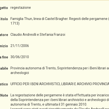
regestazione
getto
Famiglia Thun, linea di Castel Bragher. Regesti delle pergamene 
itolo
1713)
Claudio Andreolli e Stefania Franzoi
atore
21/11/2006
inizio
30/06/2010
a fine
Provincia autonoma di Trento, Soprintendenza per i Beni librari ar
abile
archeologici
UFFICIO PER I BENI ARCHIVISTICI, LIBRARI E ARCHIVIO PROVINCI
istico
La regestazione delle pergamene è stata effettuata per incarico 
Note
della Soprintendenza per i beni librari archivistici e archeologici d
autonoma di Trento, e ultimata il 31 gennaio 2010.