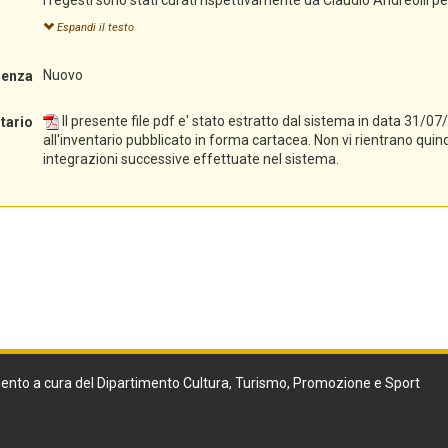
I regesti sono stati curati rispettivamente da Claudio Andreolli p
latino, da Stefania Franzoi per le pergamene in tedesco.
Espandi il testo
Nuovo
ienza
Il presente file pdf e' stato estratto dal sistema in data 31/0
ntario
all'inventario pubblicato in forma cartacea. Non vi rientrano quin
integrazioni successive effettuate nel sistema.
ento a cura del Dipartimento Cultura, Turismo, Promozione e Sport