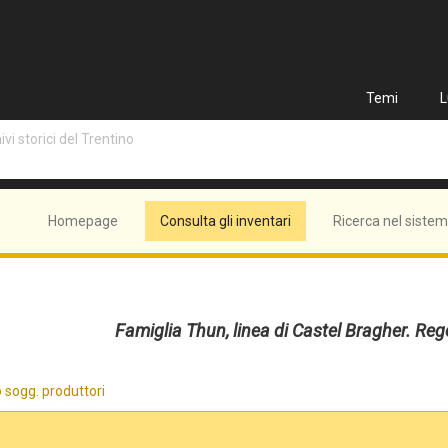
Temi
L
vi storici del Trentino
Homepage
Consulta gli inventari
Ricerca nel siste
Famiglia Thun, linea di Castel Bragher. Re
 sogg. produttori