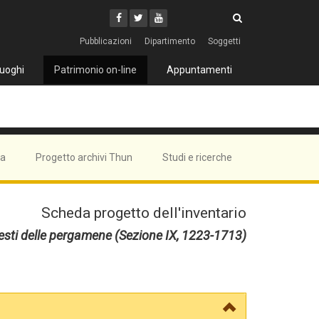
Cerca
Youtube
Facebook
Twitter
Cerca
Pubblicazioni
Dipartimento
Soggetti
uoghi
Patrimonio on-line
Appuntamenti
ma
Progetto archivi Thun
Studi e ricerche
Scheda progetto dell'inventario
gesti delle pergamene (Sezione IX, 1223-1713)