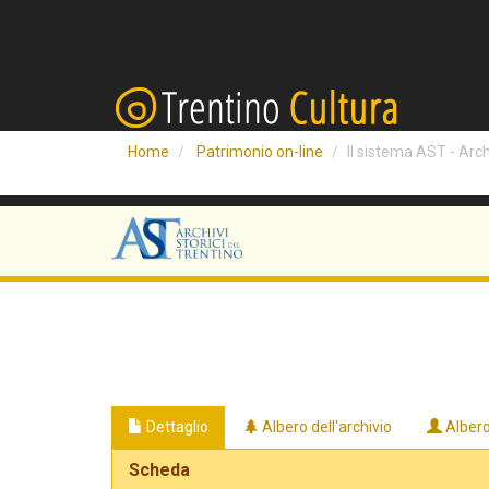
Home
Patrimonio on-line
Il sistema AST - Archi
Dettaglio
Albero dell'archivio
Albero
Scheda