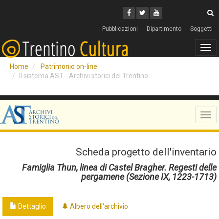
Cerca
Youtube
Facebook
Twitter
C
Pubblicazioni
Dipartimento
Soggetti
Tog
navi
Home
Patrimonio on-line
Il sistema AST - Archivi storici del Trentino
Tog
navi
Scheda progetto dell'inventario
Famiglia Thun, linea di Castel Bragher. Regesti delle
pergamene (Sezione IX, 1223-1713)
Dettaglio
Albero dell'archivio