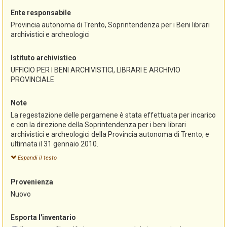
Ente responsabile
Provincia autonoma di Trento, Soprintendenza per i Beni librari
archivistici e archeologici
Istituto archivistico
UFFICIO PER I BENI ARCHIVISTICI, LIBRARI E ARCHIVIO
PROVINCIALE
Note
La regestazione delle pergamene è stata effettuata per incarico
e con la direzione della Soprintendenza per i beni librari
archivistici e archeologici della Provincia autonoma di Trento, e
ultimata il 31 gennaio 2010.
I regesti sono stati curati rispettivamente da Claudio Andreolli
Espandi il testo
per le pergamene in latino, da Stefania Franzoi per le
pergamene in tedesco.
Provenienza
Nuovo
Esporta l'inventario