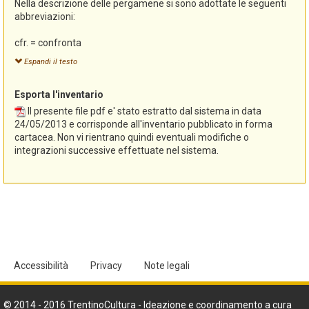
Nella descrizione delle pergamene si sono adottate le seguenti
e archivistici, con la collaborazione di Elena Valenti, nel corso del
abbreviazioni:
2007, con l'obiettivo di garantire un livello minimo di coerenza
rispetto alle regole di descrizione contenute nel manuale
cfr. = confronta
"Sistema informativo degli archivi storici del Trentino. Manuale
mm. = millimetri
per gli operatori", Trento, 2006.
Espandi il testo
p., pp. = pagina, pagine
sec., secc. = secolo, secoli
Esporta l'inventario
segg. = seguenti
tit. = titolo
Il presente file pdf e' stato estratto dal sistema in data
v. = vedi
24/05/2013 e corrisponde all'inventario pubblicato in forma
vol. = volume
cartacea. Non vi rientrano quindi eventuali modifiche o
SP = Sigillum pendens (sigillo pendente)
integrazioni successive effettuate nel sistema.
SPD = Sigillum pendens deperditum (sigillo pendente deperdito)
ST = Sigillum tabellionis
SN = Signum notarii
Accessibilità
Privacy
Note legali
© 2014 - 2016 TrentinoCultura - Ideazione e coordinamento a cura