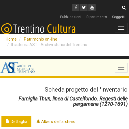
Cerca
Youtube
Facebook
Twitter
C
Pubblicazioni
Dipartimento
Soggetti
Tog
navi
Home
Patrimonio on-line
Il sistema AST - Archivi storici del Trentino
Tog
navi
Scheda progetto dell'inventario
Famiglia Thun, linea di Castelfondo. Regesti delle
pergamene (1270-1691)
Dettaglio
Albero dell'archivio