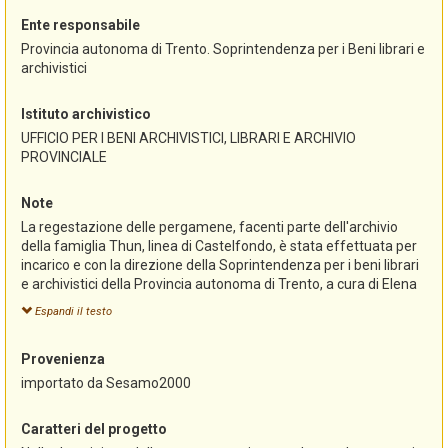
Ente responsabile
Provincia autonoma di Trento. Soprintendenza per i Beni librari e
archivistici
Istituto archivistico
UFFICIO PER I BENI ARCHIVISTICI, LIBRARI E ARCHIVIO
PROVINCIALE
Note
La regestazione delle pergamene, facenti parte dell'archivio
della famiglia Thun, linea di Castelfondo, è stata effettuata per
incarico e con la direzione della Soprintendenza per i beni librari
e archivistici della Provincia autonoma di Trento, a cura di Elena
Valenti e ultimata il 21 novembre 2006.
Espandi il testo
L'inventario, redatto originariamente con il programma
"Sesamo", è stato successivamente convertito alla versione
Provenienza
"Sesamo 2000" e pubblicato in questo formato nella sezione
riservata agli archivi del portale Trentinocultura
importato da Sesamo2000
(www.trentinocultura.net).
L'importazione in AST-Sistema informativo degli archivi storici
Caratteri del progetto
del Trentino è stata curata dalla Soprintendenza per i beni librari