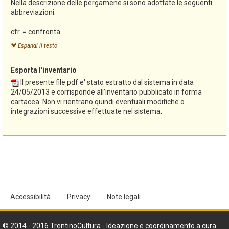
Nella descrizione delle pergamene si sono adottate le seguenti
e archivistici, con la collaborazione di Elena Valenti, nel corso del
abbreviazioni:
2007, con l'obiettivo di garantire un livello minimo di coerenza
rispetto alle regole di descrizione contenute nel manuale
cfr. = confronta
"Sistema informativo degli archivi storici del Trentino. Manuale
mm. = millimetri
per gli operatori", Trento, 2006.
Espandi il testo
p., pp. = pagina, pagine
sec., secc. = secolo, secoli
Esporta l'inventario
segg. = seguenti
tit. = titolo
Il presente file pdf e' stato estratto dal sistema in data
v. = vedi
24/05/2013 e corrisponde all'inventario pubblicato in forma
vol. = volume
cartacea. Non vi rientrano quindi eventuali modifiche o
SP = Sigillum pendens (sigillo pendente)
integrazioni successive effettuate nel sistema.
SPD = Sigillum pendens deperditum (sigillo pendente deperdito)
ST = Sigillum tabellionis
SN = Signum notarii
Accessibilità
Privacy
Note legali
© 2014 - 2016 TrentinoCultura - Ideazione e coordinamento a cura