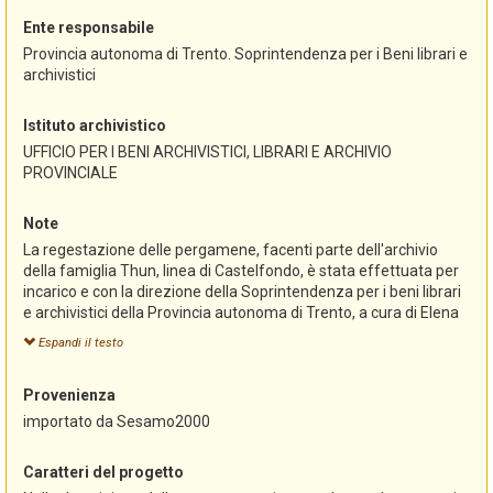
Ente responsabile
Provincia autonoma di Trento. Soprintendenza per i Beni librari e
archivistici
Istituto archivistico
UFFICIO PER I BENI ARCHIVISTICI, LIBRARI E ARCHIVIO
PROVINCIALE
Note
La regestazione delle pergamene, facenti parte dell'archivio
della famiglia Thun, linea di Castelfondo, è stata effettuata per
incarico e con la direzione della Soprintendenza per i beni librari
e archivistici della Provincia autonoma di Trento, a cura di Elena
Valenti e ultimata il 21 novembre 2006.
Espandi il testo
L'inventario, redatto originariamente con il programma
"Sesamo", è stato successivamente convertito alla versione
Provenienza
"Sesamo 2000" e pubblicato in questo formato nella sezione
riservata agli archivi del portale Trentinocultura
importato da Sesamo2000
(www.trentinocultura.net).
L'importazione in AST-Sistema informativo degli archivi storici
Caratteri del progetto
del Trentino è stata curata dalla Soprintendenza per i beni librari