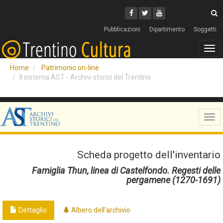
Cerca
Youtube
Facebook
Twitter
C
Pubblicazioni
Dipartimento
Soggetti
Tog
navi
Home
Patrimonio on-line
Il sistema AST - Archivi storici del Trentino
Tog
navi
Scheda progetto dell'inventario
Famiglia Thun, linea di Castelfondo. Regesti delle
pergamene (1270-1691)
Dettaglio
Albero dell'archivio