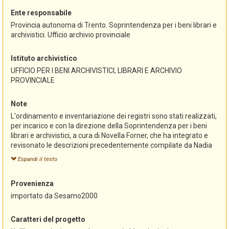
Ente responsabile
Provincia autonoma di Trento. Soprintendenza per i beni librari e
archivistici. Ufficio archivio provinciale
Istituto archivistico
UFFICIO PER I BENI ARCHIVISTICI, LIBRARI E ARCHIVIO
PROVINCIALE
Note
L'ordinamento e inventariazione dei registri sono stati realizzati,
per incarico e con la direzione della Soprintendenza per i beni
librari e archivistici, a cura di Novella Forner, che ha integrato e
revisonato le descrizioni precedentemente compilate da Nadia
Mattivi, Monica Paoli, Christine Roilo, Cristina Sadler.
Espandi il testo
L'inventario, redatto originariamente con il programma
"Sesamo", è stato successivamente convertito alla versione
Provenienza
"Sesamo 2000" e pubblicato in questo formato nella sezione
riservata agli archivi del portale Trentinocultura
importato da Sesamo2000
(www.trentinocultura.net).
L'importazione in AST-Sistema informativo degli archivi storici
Caratteri del progetto
del Trentino e la conseguente revisione dei dati sono state