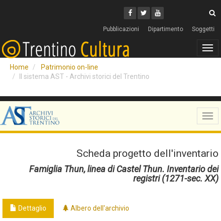
Cerca
Youtube
Facebook
Twitter
C
Pubblicazioni
Dipartimento
Soggetti
Tog
navi
Home
Patrimonio on-line
Il sistema AST - Archivi storici del Trentino
Tog
navi
Scheda progetto dell'inventario
Famiglia Thun, linea di Castel Thun. Inventario dei
registri (1271-sec. XX)
Dettaglio
Albero dell'archivio