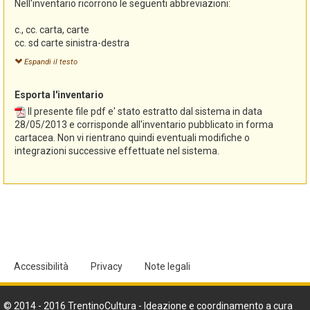
Nell'inventario ricorrono le seguenti abbreviazioni:
curate dalla Soprintendenza per i beni librari e archeologici con
la collaborazione di Isabella Bolognesi, nel corso del 2009,
c., cc. carta, carte
secondo le norme di "Sistema informativo degli archivi storici del
cc. sd carte sinistra-destra
Trentino. Manuale-guida per l'inserimento dei dati", Trento, 2006.
d destra
Espandi il testo
ex. exeunte
in. ineunte
Esporta l'inventario
n. numero
nn. non numerate
Il presente file pdf e' stato estratto dal sistema in data
p., pp. pagina, pagine
28/05/2013 e corrisponde all'inventario pubblicato in forma
r recto
cartacea. Non vi rientrano quindi eventuali modifiche o
s sinistra
integrazioni successive effettuate nel sistema.
sec. secolo
tit. dorso titolo sul dorso
tit. int. titolo interno
v verso
Accessibilità
Privacy
Note legali
© 2014 - 2016 TrentinoCultura - Ideazione e coordinamento a cura