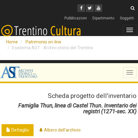
Cerca
Youtube
Facebook
Twitter
C
Pubblicazioni
Dipartimento
Soggetti
Tog
navi
Home
Patrimonio on-line
Il sistema AST - Archivi storici del Trentino
Tog
navi
Scheda progetto dell'inventario
Famiglia Thun, linea di Castel Thun. Inventario dei
registri (1271-sec. XX)
Dettaglio
Albero dell'archivio