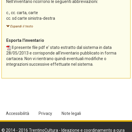
Nell'inventario ricorrono le seguenti abbreviazioni:
curate dalla Soprintendenza per i beni librari e archeologici con
la collaborazione di Isabella Bolognesi, nel corso del 2009,
c., cc. carta, carte
secondo le norme di "Sistema informativo degli archivi storici del
cc. sd carte sinistra-destra
Trentino. Manuale-guida per l'inserimento dei dati", Trento, 2006.
d destra
Espandi il testo
ex. exeunte
in. ineunte
Esporta l'inventario
n. numero
nn. non numerate
Il presente file pdf e' stato estratto dal sistema in data
p., pp. pagina, pagine
28/05/2013 e corrisponde all'inventario pubblicato in forma
r recto
cartacea. Non vi rientrano quindi eventuali modifiche o
s sinistra
integrazioni successive effettuate nel sistema.
sec. secolo
tit. dorso titolo sul dorso
tit. int. titolo interno
v verso
Accessibilità
Privacy
Note legali
© 2014 - 2016 TrentinoCultura - Ideazione e coordinamento a cura