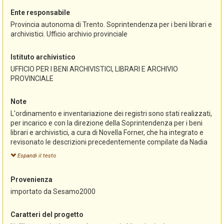
Ente responsabile
Provincia autonoma di Trento. Soprintendenza per i beni librari e
archivistici. Ufficio archivio provinciale
Istituto archivistico
UFFICIO PER I BENI ARCHIVISTICI, LIBRARI E ARCHIVIO
PROVINCIALE
Note
L'ordinamento e inventariazione dei registri sono stati realizzati,
per incarico e con la direzione della Soprintendenza per i beni
librari e archivistici, a cura di Novella Forner, che ha integrato e
revisonato le descrizioni precedentemente compilate da Nadia
Mattivi, Monica Paoli, Christine Roilo, Cristina Sadler.
Espandi il testo
L'inventario, redatto originariamente con il programma
"Sesamo", è stato successivamente convertito alla versione
Provenienza
"Sesamo 2000" e pubblicato in questo formato nella sezione
riservata agli archivi del portale Trentinocultura
importato da Sesamo2000
(www.trentinocultura.net).
L'importazione in AST-Sistema informativo degli archivi storici
Caratteri del progetto
del Trentino e la conseguente revisione dei dati sono state