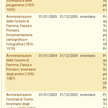
Schedatura delle
So
pergamene (1429 -
per
1655)
e a
Amministrazioni
01/01/2005
31/12/2005
inventario
Pro
delle foreste di
au
Fiemme, Fassa e
Tre
Primiero.
So
Documentazione
per
cartografica e
e a
fotografica (1816 -
Uff
1979)
Pro
Amministrazioni
01/01/2004
31/12/2004
inventario
Pro
delle foreste di
au
Fiemme, Fassa e
Tre
Primiero. Inventario
So
degli archivi (1590 -
per
1987)
e a
Uff
Pro
Amministrazioni
01/01/2002
31/12/2002
inventario
Pro
forestali di Trento.
au
Inventario degli
Tre