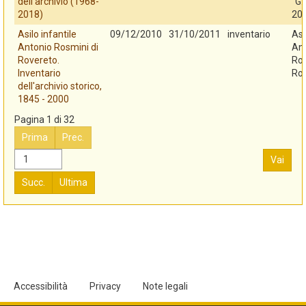
dell'archivio (1968-
"G.
2018)
20
Asilo infantile
09/12/2010
31/10/2011
inventario
Asi
Antonio Rosmini di
An
Rovereto.
Ros
Inventario
Ro
dell'archivio storico,
1845 - 2000
Pagina 1 di 32
Prima
Prec.
Vai
Succ.
Ultima
Accessibilità
Privacy
Note legali