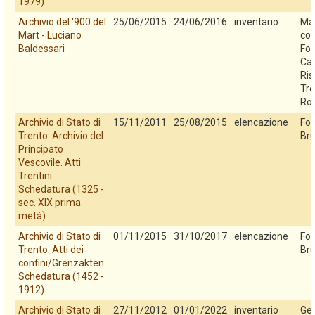
1979)
Archivio del '900 del
25/06/2015
24/06/2016
inventario
Mar
Mart - Luciano
con
Baldessari
Fo
Cas
Ris
Tre
Ro
Archivio di Stato di
15/11/2011
25/08/2015
elencazione
Fo
Trento. Archivio del
Bru
Principato
Vescovile. Atti
Trentini.
Schedatura (1325 -
sec. XIX prima
metà)
Archivio di Stato di
01/11/2015
31/10/2017
elencazione
Fo
Trento. Atti dei
Bru
confini/Grenzakten.
Schedatura (1452 -
1912)
Archivio di Stato di
27/11/2012
01/01/2022
inventario
Ges