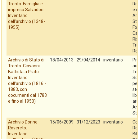
Trento. Famiglia e
Reg
impresa Salvadori.
e r
Inventario
Arc
dell'archivio (1348-
Sta
1955)
Fo
Cas
Ris
Tre
Ro
Archivio di Stato di
18/04/2013
29/04/2014
inventario
Pro
Trento. Giovanni
au
Battista a Prato.
Tre
Inventario
So
dell'archivio (1816 -
per
1883, con
sto
documenti dal 1783
libr
e fino al 1950)
arc
Arc
Sta
Archivio Donne
15/06/2009
31/12/2023
inventario
Co
Rovereto.
Rov
Inventario
Bib