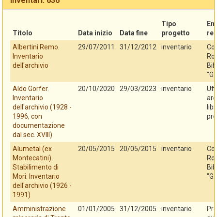
Inventari: 636
Tipo
En
Titolo
Data inizio
Data fine
progetto
re
Albertini Remo.
29/07/2011
31/12/2012
inventario
Co
Inventario
Rov
dell'archivio
Bib
"G.
Aldo Gorfer.
20/10/2020
29/03/2023
inventario
Uff
Inventario
arc
dell'archivio (1928 -
lib
1996, con
pro
documentazione
dal sec. XVIII)
Alumetal (ex
20/05/2015
20/05/2015
inventario
Co
Montecatini).
Rov
Stabilimento di
Bib
Mori. Inventario
"G.
dell'archivio (1926 -
1991)
Amministrazione
01/01/2005
31/12/2005
inventario
Pro