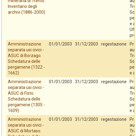
mineraria di Trento.
au
Inventario degli
Tre
archivi (1886-2000)
So
per
e a
Uff
pro
Amministrazione
01/01/2003
31/12/2003
regestazione
Pro
separata usi civici -
au
ASUC di Borzago.
Tre
Schedatura delle
So
pergamene (1322 -
per
1662)
e a
Amministrazione
01/01/2003
31/12/2003
regestazione
Pro
separata usi civici -
au
ASUC di Fisto.
Tre
Schedatura delle
So
pergamene (1305 -
per
1609)
e a
Amministrazione
01/01/2003
31/12/2003
regestazione
Pro
separata usi civici -
au
ASUC di Mortaso.
Tre