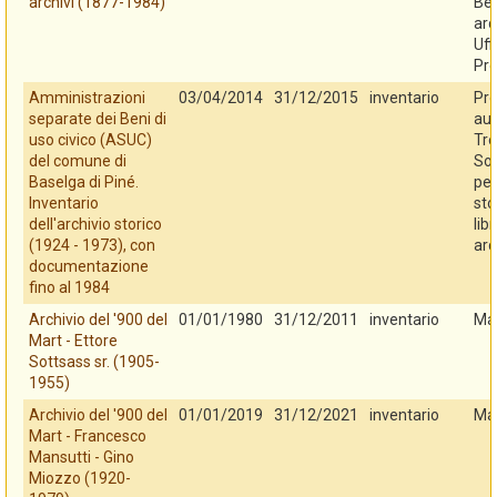
archivi (1877-1984)
Ben
arc
Uff
Pro
Amministrazioni
03/04/2014
31/12/2015
inventario
Pro
separate dei Beni di
au
uso civico (ASUC)
Tre
del comune di
So
Baselga di Piné.
per
Inventario
sto
dell'archivio storico
libr
(1924 - 1973), con
arc
documentazione
fino al 1984
Archivio del '900 del
01/01/1980
31/12/2011
inventario
Ma
Mart - Ettore
Sottsass sr. (1905-
1955)
Archivio del '900 del
01/01/2019
31/12/2021
inventario
Ma
Mart - Francesco
Mansutti - Gino
Miozzo (1920-