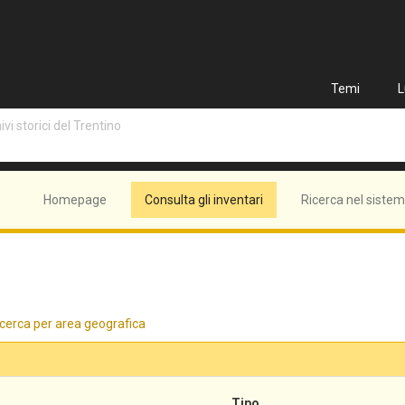
Temi
L
vi storici del Trentino
Homepage
Consulta gli inventari
Ricerca nel siste
cerca per area geografica
Tipo