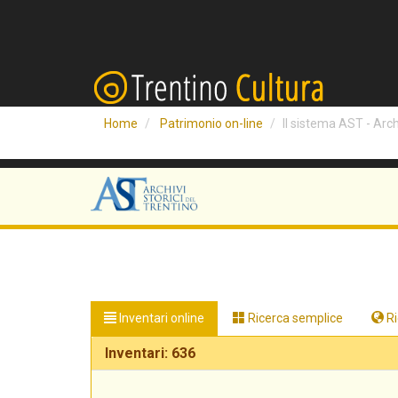
Home
Patrimonio on-line
Il sistema AST - Archi
Inventari online
Ricerca semplice
Ri
Inventari: 636