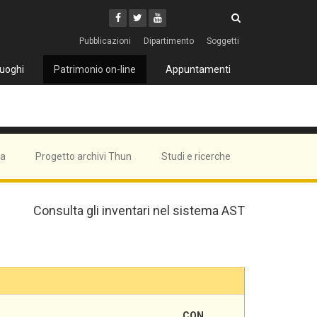
Cerca
Youtube
Facebook
Twitter
Cerca
Pubblicazioni
Dipartimento
Soggetti
uoghi
Patrimonio on-line
Appuntamenti
ma
Progetto archivi Thun
Studi e ricerche
Consulta gli inventari nel sistema AST
CON