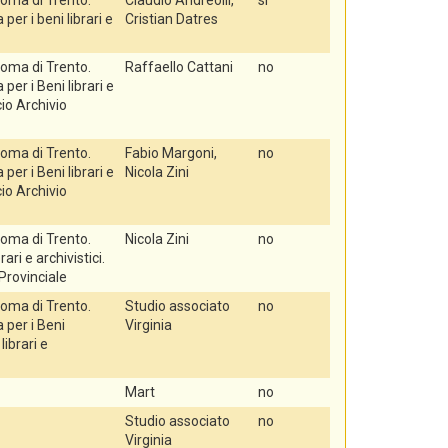
oma di Trento.
Claudio Andreolli,
si
er i beni librari e
Cristian Datres
oma di Trento.
Raffaello Cattani
no
er i Beni librari e
icio Archivio
oma di Trento.
Fabio Margoni,
no
er i Beni librari e
Nicola Zini
icio Archivio
oma di Trento.
Nicola Zini
no
rari e archivistici.
 Provinciale
oma di Trento.
Studio associato
no
per i Beni
Virginia
 librari e
Mart
no
Studio associato
no
Virginia