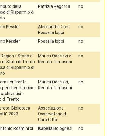
tributo della
Patrizia Regorda
no
sa di Risparmio di
eto
no Kessler
Alessandro Cont,
no
Rossella Ioppi
no Kessler
Rossella Ioppi
no
Region / Storia e
Marica Odorizzi e
no
 di Stato di Trento
Renata Tomasoni
sa di Risparmio di
eto
oma di Trento.
Marica Odorizzi,
no
per i beni storico-
Renata Tomasoni
e archivistici -
o di Trento
reto. Biblioteca
Associazione
no
rotti" 2023
Osservatorio di
Cara Città
Antonio Rosmini di
Isabella Bolognesi
no