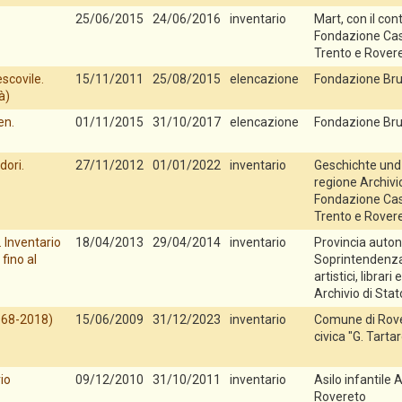
25/06/2015
24/06/2016
inventario
Mart, con il con
Fondazione Cas
Trento e Rover
escovile.
15/11/2011
25/08/2015
elencazione
Fondazione Bru
à)
en.
01/11/2015
31/10/2017
elencazione
Fondazione Bru
dori.
27/11/2012
01/01/2022
inventario
Geschichte und 
regione Archivio
Fondazione Cas
Trento e Rover
. Inventario
18/04/2013
29/04/2014
inventario
Provincia auton
fino al
Soprintendenza 
artistici, librari 
Archivio di Stat
1968-2018)
15/06/2009
31/12/2023
inventario
Comune di Rove
civica "G. Tarta
io
09/12/2010
31/10/2011
inventario
Asilo infantile 
Rovereto