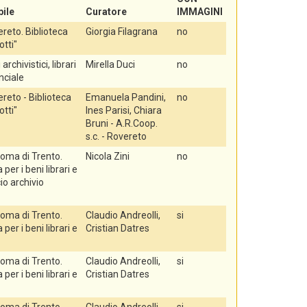
ile
Curatore
IMMAGINI
reto. Biblioteca
Giorgia Filagrana
no
otti"
 archivistici, librari
Mirella Duci
no
nciale
eto - Biblioteca
Emanuela Pandini,
no
otti"
Ines Parisi, Chiara
Bruni - A.R.Coop.
s.c. - Rovereto
oma di Trento.
Nicola Zini
no
er i beni librari e
cio archivio
oma di Trento.
Claudio Andreolli,
si
er i beni librari e
Cristian Datres
oma di Trento.
Claudio Andreolli,
si
er i beni librari e
Cristian Datres