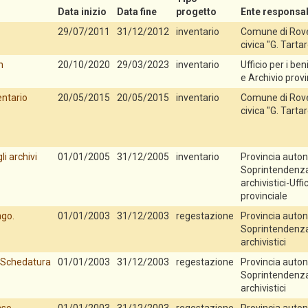
Data inizio
Data fine
progetto
Ente responsab
29/07/2011
31/12/2012
inventario
Comune di Rove
civica "G. Tartar
n
20/10/2020
29/03/2023
inventario
Ufficio per i beni
e Archivio provi
entario
20/05/2015
20/05/2015
inventario
Comune di Rover
civica "G. Tartar
i archivi
01/01/2005
31/12/2005
inventario
Provincia auton
Soprintendenza p
archivistici-Uffi
provinciale
ago.
01/01/2003
31/12/2003
regestazione
Provincia auton
Soprintendenza p
archivistici
. Schedatura
01/01/2003
31/12/2003
regestazione
Provincia auton
Soprintendenza p
archivistici