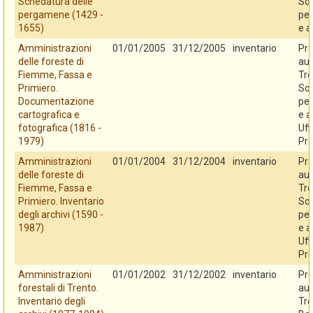
Schedatura delle
So
pergamene (1429 -
per
1655)
e a
Amministrazioni
01/01/2005
31/12/2005
inventario
Pro
delle foreste di
au
Fiemme, Fassa e
Tre
Primiero.
So
Documentazione
per
cartografica e
e a
fotografica (1816 -
Uff
1979)
Pro
Amministrazioni
01/01/2004
31/12/2004
inventario
Pro
delle foreste di
au
Fiemme, Fassa e
Tre
Primiero. Inventario
So
degli archivi (1590 -
per
1987)
e a
Uff
Pro
Amministrazioni
01/01/2002
31/12/2002
inventario
Pro
forestali di Trento.
au
Inventario degli
Tre