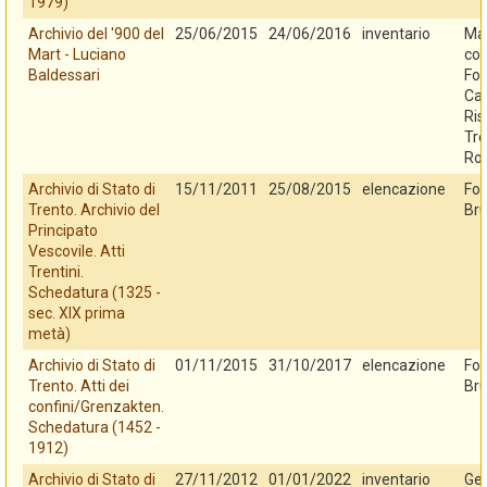
1979)
Archivio del '900 del
25/06/2015
24/06/2016
inventario
Mar
Mart - Luciano
con
Baldessari
Fo
Cas
Ris
Tre
Ro
Archivio di Stato di
15/11/2011
25/08/2015
elencazione
Fo
Trento. Archivio del
Bru
Principato
Vescovile. Atti
Trentini.
Schedatura (1325 -
sec. XIX prima
metà)
Archivio di Stato di
01/11/2015
31/10/2017
elencazione
Fo
Trento. Atti dei
Bru
confini/Grenzakten.
Schedatura (1452 -
1912)
Archivio di Stato di
27/11/2012
01/01/2022
inventario
Ges