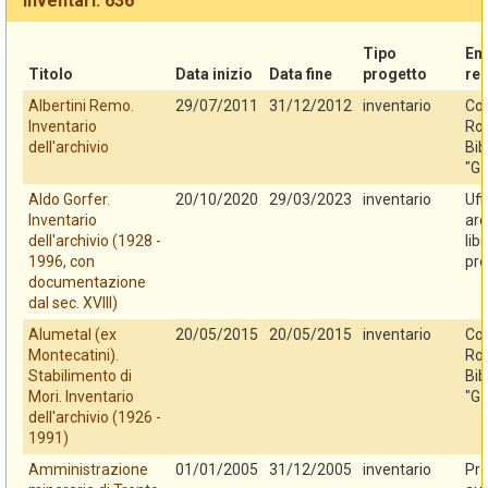
Inventari: 636
Tipo
En
Titolo
Data inizio
Data fine
progetto
re
Albertini Remo.
29/07/2011
31/12/2012
inventario
Co
Inventario
Rov
dell'archivio
Bib
"G.
Aldo Gorfer.
20/10/2020
29/03/2023
inventario
Uff
Inventario
arc
dell'archivio (1928 -
lib
1996, con
pro
documentazione
dal sec. XVIII)
Alumetal (ex
20/05/2015
20/05/2015
inventario
Co
Montecatini).
Rov
Stabilimento di
Bib
Mori. Inventario
"G.
dell'archivio (1926 -
1991)
Amministrazione
01/01/2005
31/12/2005
inventario
Pro