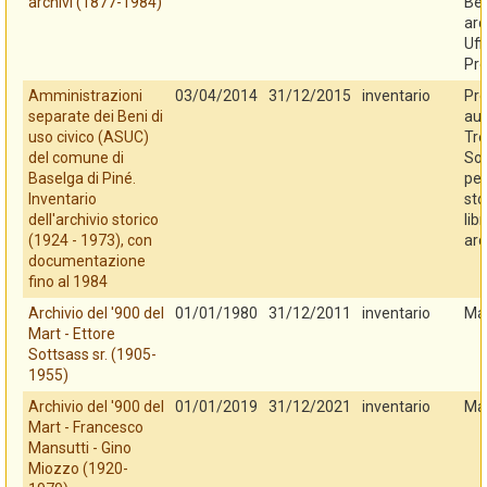
archivi (1877-1984)
Ben
arc
Uff
Pro
Amministrazioni
03/04/2014
31/12/2015
inventario
Pro
separate dei Beni di
au
uso civico (ASUC)
Tre
del comune di
So
Baselga di Piné.
per
Inventario
sto
dell'archivio storico
libr
(1924 - 1973), con
arc
documentazione
fino al 1984
Archivio del '900 del
01/01/1980
31/12/2011
inventario
Ma
Mart - Ettore
Sottsass sr. (1905-
1955)
Archivio del '900 del
01/01/2019
31/12/2021
inventario
Ma
Mart - Francesco
Mansutti - Gino
Miozzo (1920-