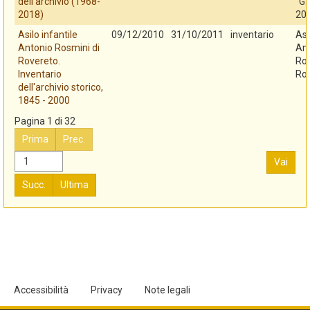
dell'archivio (1968-
"G.
2018)
20
Asilo infantile
09/12/2010
31/10/2011
inventario
Asi
Antonio Rosmini di
An
Rovereto.
Ros
Inventario
Ro
dell'archivio storico,
1845 - 2000
Pagina 1 di 32
Prima
Prec.
Vai
Succ.
Ultima
Accessibilità
Privacy
Note legali