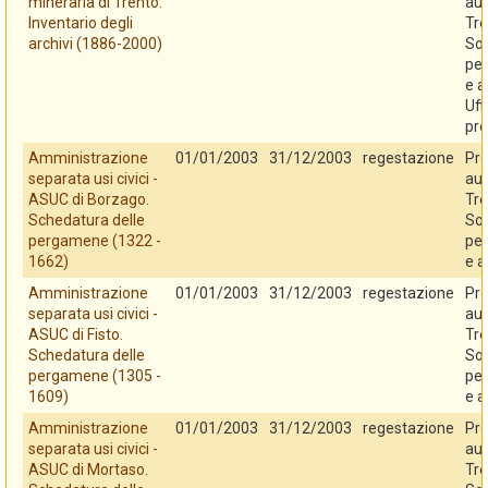
mineraria di Trento.
au
Inventario degli
Tre
archivi (1886-2000)
So
per
e a
Uff
pro
Amministrazione
01/01/2003
31/12/2003
regestazione
Pro
separata usi civici -
au
ASUC di Borzago.
Tre
Schedatura delle
So
pergamene (1322 -
per
1662)
e a
Amministrazione
01/01/2003
31/12/2003
regestazione
Pro
separata usi civici -
au
ASUC di Fisto.
Tre
Schedatura delle
So
pergamene (1305 -
per
1609)
e a
Amministrazione
01/01/2003
31/12/2003
regestazione
Pro
separata usi civici -
au
ASUC di Mortaso.
Tre