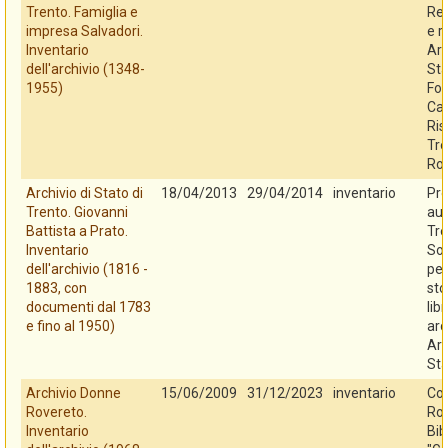
Trento. Famiglia e
Reg
impresa Salvadori.
e r
Inventario
Arc
dell'archivio (1348-
Sta
1955)
Fo
Cas
Ris
Tre
Ro
Archivio di Stato di
18/04/2013
29/04/2014
inventario
Pro
Trento. Giovanni
au
Battista a Prato.
Tre
Inventario
So
dell'archivio (1816 -
per
1883, con
sto
documenti dal 1783
libr
e fino al 1950)
arc
Arc
Sta
Archivio Donne
15/06/2009
31/12/2023
inventario
Co
Rovereto.
Rov
Inventario
Bib