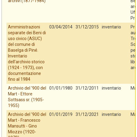
archivi (1877-1984)
Ben
arc
Uff
Pro
Amministrazioni
03/04/2014
31/12/2015
inventario
Pro
separate dei Beni di
au
uso civico (ASUC)
Tre
del comune di
So
Baselga di Piné.
per
Inventario
sto
dell'archivio storico
libr
(1924 - 1973), con
arc
documentazione
fino al 1984
Archivio del '900 del
01/01/1980
31/12/2011
inventario
Ma
Mart - Ettore
Sottsass sr. (1905-
1955)
Archivio del '900 del
01/01/2019
31/12/2021
inventario
Ma
Mart - Francesco
Mansutti - Gino
Miozzo (1920-