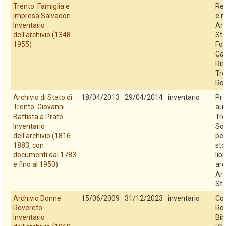
Trento. Famiglia e
Reg
impresa Salvadori.
e r
Inventario
Arc
dell'archivio (1348-
Sta
1955)
Fo
Cas
Ris
Tre
Ro
Archivio di Stato di
18/04/2013
29/04/2014
inventario
Pro
Trento. Giovanni
au
Battista a Prato.
Tre
Inventario
So
dell'archivio (1816 -
per
1883, con
sto
documenti dal 1783
libr
e fino al 1950)
arc
Arc
Sta
Archivio Donne
15/06/2009
31/12/2023
inventario
Co
Rovereto.
Rov
Inventario
Bib