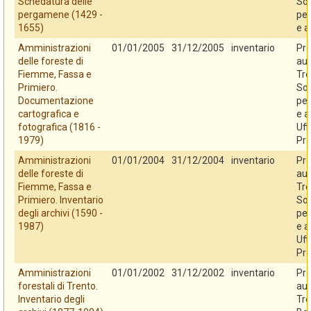
Schedatura delle
So
pergamene (1429 -
per
1655)
e a
Amministrazioni
01/01/2005
31/12/2005
inventario
Pro
delle foreste di
au
Fiemme, Fassa e
Tre
Primiero.
So
Documentazione
per
cartografica e
e a
fotografica (1816 -
Uff
1979)
Pro
Amministrazioni
01/01/2004
31/12/2004
inventario
Pro
delle foreste di
au
Fiemme, Fassa e
Tre
Primiero. Inventario
So
degli archivi (1590 -
per
1987)
e a
Uff
Pro
Amministrazioni
01/01/2002
31/12/2002
inventario
Pro
forestali di Trento.
au
Inventario degli
Tre