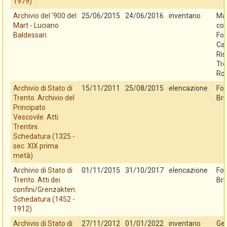
1979)
Archivio del '900 del
25/06/2015
24/06/2016
inventario
Mar
Mart - Luciano
con
Baldessari
Fo
Cas
Ris
Tre
Ro
Archivio di Stato di
15/11/2011
25/08/2015
elencazione
Fo
Trento. Archivio del
Bru
Principato
Vescovile. Atti
Trentini.
Schedatura (1325 -
sec. XIX prima
metà)
Archivio di Stato di
01/11/2015
31/10/2017
elencazione
Fo
Trento. Atti dei
Bru
confini/Grenzakten.
Schedatura (1452 -
1912)
Archivio di Stato di
27/11/2012
01/01/2022
inventario
Ges