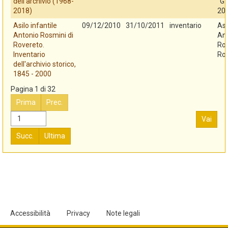
dell'archivio (1968-
"G.
2018)
20
Asilo infantile
09/12/2010
31/10/2011
inventario
Asi
Antonio Rosmini di
An
Rovereto.
Ros
Inventario
Ro
dell'archivio storico,
1845 - 2000
Pagina 1 di 32
Prima
Prec.
Vai
Succ.
Ultima
Accessibilità
Privacy
Note legali