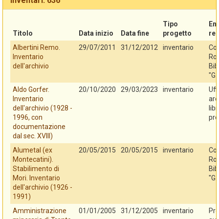
Inventari: 636
Tipo
En
Titolo
Data inizio
Data fine
progetto
re
Albertini Remo.
29/07/2011
31/12/2012
inventario
Co
Inventario
Rov
dell'archivio
Bib
"G.
Aldo Gorfer.
20/10/2020
29/03/2023
inventario
Uff
Inventario
arc
dell'archivio (1928 -
lib
1996, con
pro
documentazione
dal sec. XVIII)
Alumetal (ex
20/05/2015
20/05/2015
inventario
Co
Montecatini).
Rov
Stabilimento di
Bib
Mori. Inventario
"G.
dell'archivio (1926 -
1991)
Amministrazione
01/01/2005
31/12/2005
inventario
Pro