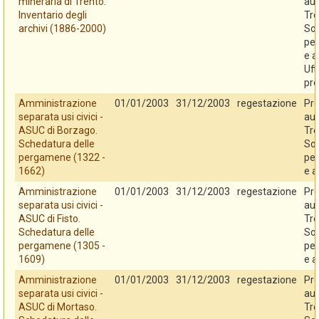
mineraria di Trento.
au
Inventario degli
Tre
archivi (1886-2000)
So
per
e a
Uff
pro
Amministrazione
01/01/2003
31/12/2003
regestazione
Pro
separata usi civici -
au
ASUC di Borzago.
Tre
Schedatura delle
So
pergamene (1322 -
per
1662)
e a
Amministrazione
01/01/2003
31/12/2003
regestazione
Pro
separata usi civici -
au
ASUC di Fisto.
Tre
Schedatura delle
So
pergamene (1305 -
per
1609)
e a
Amministrazione
01/01/2003
31/12/2003
regestazione
Pro
separata usi civici -
au
ASUC di Mortaso.
Tre