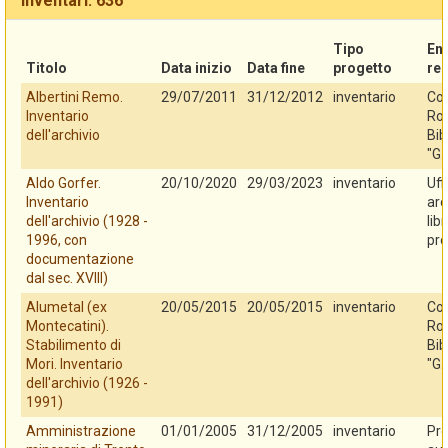
Inventari: 636
Tipo
En
Titolo
Data inizio
Data fine
progetto
re
Albertini Remo.
29/07/2011
31/12/2012
inventario
Co
Inventario
Rov
dell'archivio
Bib
"G.
Aldo Gorfer.
20/10/2020
29/03/2023
inventario
Uff
Inventario
arc
dell'archivio (1928 -
lib
1996, con
pro
documentazione
dal sec. XVIII)
Alumetal (ex
20/05/2015
20/05/2015
inventario
Co
Montecatini).
Rov
Stabilimento di
Bib
Mori. Inventario
"G.
dell'archivio (1926 -
1991)
Amministrazione
01/01/2005
31/12/2005
inventario
Pro