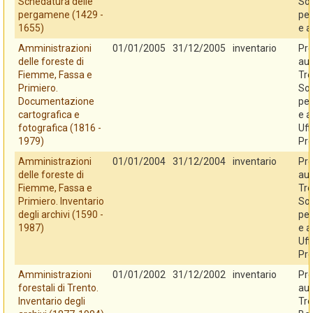
Schedatura delle
So
pergamene (1429 -
per
1655)
e a
Amministrazioni
01/01/2005
31/12/2005
inventario
Pro
delle foreste di
au
Fiemme, Fassa e
Tre
Primiero.
So
Documentazione
per
cartografica e
e a
fotografica (1816 -
Uff
1979)
Pro
Amministrazioni
01/01/2004
31/12/2004
inventario
Pro
delle foreste di
au
Fiemme, Fassa e
Tre
Primiero. Inventario
So
degli archivi (1590 -
per
1987)
e a
Uff
Pro
Amministrazioni
01/01/2002
31/12/2002
inventario
Pro
forestali di Trento.
au
Inventario degli
Tre