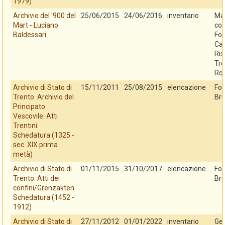
1979)
Archivio del '900 del
25/06/2015
24/06/2016
inventario
Mar
Mart - Luciano
con
Baldessari
Fo
Cas
Ris
Tre
Ro
Archivio di Stato di
15/11/2011
25/08/2015
elencazione
Fo
Trento. Archivio del
Bru
Principato
Vescovile. Atti
Trentini.
Schedatura (1325 -
sec. XIX prima
metà)
Archivio di Stato di
01/11/2015
31/10/2017
elencazione
Fo
Trento. Atti dei
Bru
confini/Grenzakten.
Schedatura (1452 -
1912)
Archivio di Stato di
27/11/2012
01/01/2022
inventario
Ges