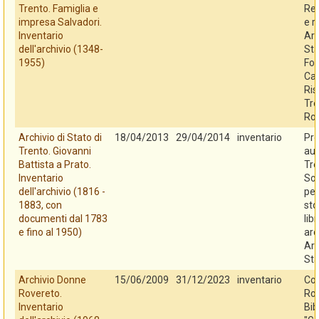
Trento. Famiglia e
Reg
impresa Salvadori.
e r
Inventario
Arc
dell'archivio (1348-
Sta
1955)
Fo
Cas
Ris
Tre
Ro
Archivio di Stato di
18/04/2013
29/04/2014
inventario
Pro
Trento. Giovanni
au
Battista a Prato.
Tre
Inventario
So
dell'archivio (1816 -
per
1883, con
sto
documenti dal 1783
libr
e fino al 1950)
arc
Arc
Sta
Archivio Donne
15/06/2009
31/12/2023
inventario
Co
Rovereto.
Rov
Inventario
Bib