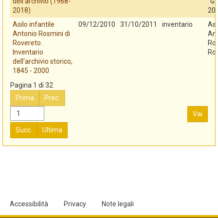
dell'archivio (1968-
"G.
2018)
20
Asilo infantile
09/12/2010
31/10/2011
inventario
Asi
Antonio Rosmini di
An
Rovereto.
Ros
Inventario
Ro
dell'archivio storico,
1845 - 2000
Pagina 1 di 32
Prima
Prec.
Vai
Succ.
Ultima
Accessibilità
Privacy
Note legali