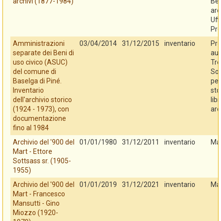
archivi (1877-1984)
Ben
arc
Uff
Pro
Amministrazioni
03/04/2014
31/12/2015
inventario
Pro
separate dei Beni di
au
uso civico (ASUC)
Tre
del comune di
So
Baselga di Piné.
per
Inventario
sto
dell'archivio storico
libr
(1924 - 1973), con
arc
documentazione
fino al 1984
Archivio del '900 del
01/01/1980
31/12/2011
inventario
Ma
Mart - Ettore
Sottsass sr. (1905-
1955)
Archivio del '900 del
01/01/2019
31/12/2021
inventario
Ma
Mart - Francesco
Mansutti - Gino
Miozzo (1920-