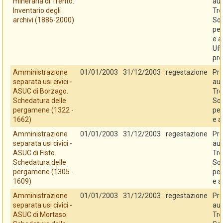
mineraria di Trento.
au
Inventario degli
Tre
archivi (1886-2000)
So
per
e a
Uff
pro
Amministrazione
01/01/2003
31/12/2003
regestazione
Pro
separata usi civici -
au
ASUC di Borzago.
Tre
Schedatura delle
So
pergamene (1322 -
per
1662)
e a
Amministrazione
01/01/2003
31/12/2003
regestazione
Pro
separata usi civici -
au
ASUC di Fisto.
Tre
Schedatura delle
So
pergamene (1305 -
per
1609)
e a
Amministrazione
01/01/2003
31/12/2003
regestazione
Pro
separata usi civici -
au
ASUC di Mortaso.
Tre