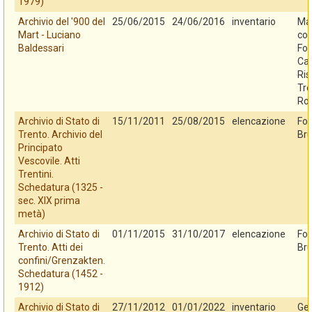
1979)
Archivio del '900 del
25/06/2015
24/06/2016
inventario
Mar
Mart - Luciano
con
Baldessari
Fo
Cas
Ris
Tre
Ro
Archivio di Stato di
15/11/2011
25/08/2015
elencazione
Fo
Trento. Archivio del
Bru
Principato
Vescovile. Atti
Trentini.
Schedatura (1325 -
sec. XIX prima
metà)
Archivio di Stato di
01/11/2015
31/10/2017
elencazione
Fo
Trento. Atti dei
Bru
confini/Grenzakten.
Schedatura (1452 -
1912)
Archivio di Stato di
27/11/2012
01/01/2022
inventario
Ges