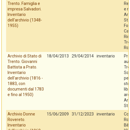
Trento. Famiglia e
Reg
impresa Salvadori.
e r
Inventario
Arc
dell'archivio (1348-
Sta
1955)
Fo
Cas
Ris
Tre
Ro
Archivio di Stato di
18/04/2013
29/04/2014
inventario
Pro
Trento. Giovanni
au
Battista a Prato.
Tre
Inventario
So
dell'archivio (1816 -
per
1883, con
sto
documenti dal 1783
libr
e fino al 1950)
arc
Arc
Sta
Archivio Donne
15/06/2009
31/12/2023
inventario
Co
Rovereto.
Rov
Inventario
Bib