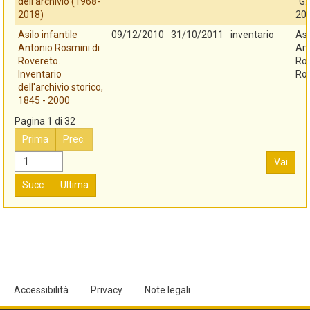
dell'archivio (1968-
"G.
2018)
20
Asilo infantile
09/12/2010
31/10/2011
inventario
Asi
Antonio Rosmini di
An
Rovereto.
Ros
Inventario
Ro
dell'archivio storico,
1845 - 2000
Pagina 1 di 32
Prima
Prec.
Vai
Succ.
Ultima
Accessibilità
Privacy
Note legali