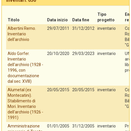
Inventari: 636
Tipo
En
Titolo
Data inizio
Data fine
progetto
re
Albertini Remo.
29/07/2011
31/12/2012
inventario
Co
Inventario
Rov
dell'archivio
Bib
"G.
Aldo Gorfer.
20/10/2020
29/03/2023
inventario
Uff
Inventario
arc
dell'archivio (1928 -
lib
1996, con
pro
documentazione
dal sec. XVIII)
Alumetal (ex
20/05/2015
20/05/2015
inventario
Co
Montecatini).
Rov
Stabilimento di
Bib
Mori. Inventario
"G.
dell'archivio (1926 -
1991)
Amministrazione
01/01/2005
31/12/2005
inventario
Pro