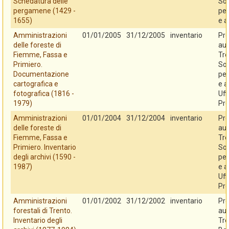
Schedatura delle
So
pergamene (1429 -
per
1655)
e a
Amministrazioni
01/01/2005
31/12/2005
inventario
Pro
delle foreste di
au
Fiemme, Fassa e
Tre
Primiero.
So
Documentazione
per
cartografica e
e a
fotografica (1816 -
Uff
1979)
Pro
Amministrazioni
01/01/2004
31/12/2004
inventario
Pro
delle foreste di
au
Fiemme, Fassa e
Tre
Primiero. Inventario
So
degli archivi (1590 -
per
1987)
e a
Uff
Pro
Amministrazioni
01/01/2002
31/12/2002
inventario
Pro
forestali di Trento.
au
Inventario degli
Tre