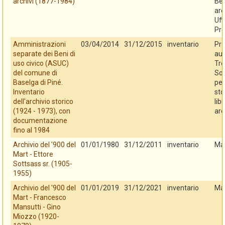
archivi (1877-1984)
Ben
arc
Uff
Pro
Amministrazioni
03/04/2014
31/12/2015
inventario
Pro
separate dei Beni di
au
uso civico (ASUC)
Tre
del comune di
So
Baselga di Piné.
per
Inventario
sto
dell'archivio storico
libr
(1924 - 1973), con
arc
documentazione
fino al 1984
Archivio del '900 del
01/01/1980
31/12/2011
inventario
Ma
Mart - Ettore
Sottsass sr. (1905-
1955)
Archivio del '900 del
01/01/2019
31/12/2021
inventario
Ma
Mart - Francesco
Mansutti - Gino
Miozzo (1920-