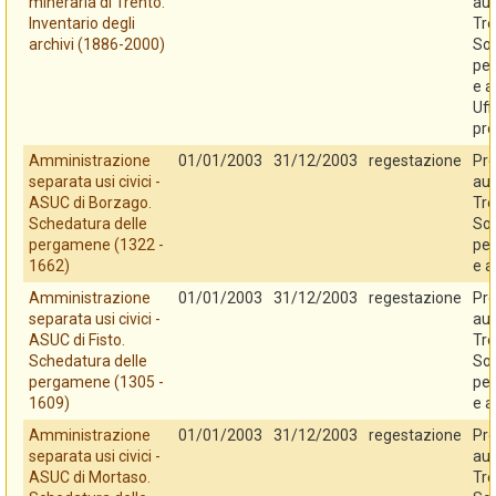
mineraria di Trento.
au
Inventario degli
Tre
archivi (1886-2000)
So
per
e a
Uff
pro
Amministrazione
01/01/2003
31/12/2003
regestazione
Pro
separata usi civici -
au
ASUC di Borzago.
Tre
Schedatura delle
So
pergamene (1322 -
per
1662)
e a
Amministrazione
01/01/2003
31/12/2003
regestazione
Pro
separata usi civici -
au
ASUC di Fisto.
Tre
Schedatura delle
So
pergamene (1305 -
per
1609)
e a
Amministrazione
01/01/2003
31/12/2003
regestazione
Pro
separata usi civici -
au
ASUC di Mortaso.
Tre