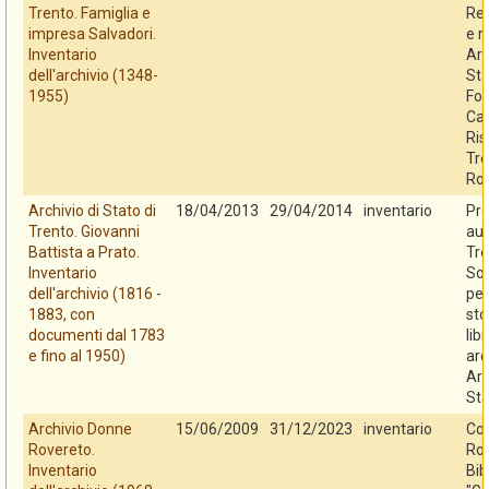
Trento. Famiglia e
Reg
impresa Salvadori.
e r
Inventario
Arc
dell'archivio (1348-
Sta
1955)
Fo
Cas
Ris
Tre
Ro
Archivio di Stato di
18/04/2013
29/04/2014
inventario
Pro
Trento. Giovanni
au
Battista a Prato.
Tre
Inventario
So
dell'archivio (1816 -
per
1883, con
sto
documenti dal 1783
libr
e fino al 1950)
arc
Arc
Sta
Archivio Donne
15/06/2009
31/12/2023
inventario
Co
Rovereto.
Rov
Inventario
Bib