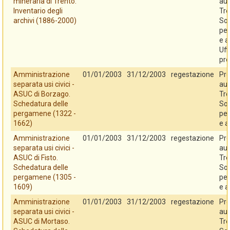
mineraria di Trento.
au
Inventario degli
Tre
archivi (1886-2000)
So
per
e a
Uff
pro
Amministrazione
01/01/2003
31/12/2003
regestazione
Pro
separata usi civici -
au
ASUC di Borzago.
Tre
Schedatura delle
So
pergamene (1322 -
per
1662)
e a
Amministrazione
01/01/2003
31/12/2003
regestazione
Pro
separata usi civici -
au
ASUC di Fisto.
Tre
Schedatura delle
So
pergamene (1305 -
per
1609)
e a
Amministrazione
01/01/2003
31/12/2003
regestazione
Pro
separata usi civici -
au
ASUC di Mortaso.
Tre