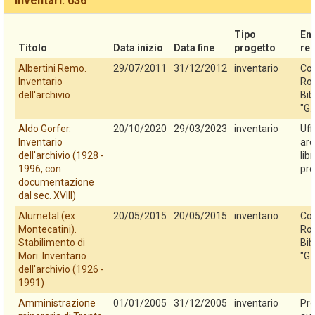
Inventari: 636
Tipo
En
Titolo
Data inizio
Data fine
progetto
re
Albertini Remo.
29/07/2011
31/12/2012
inventario
Co
Inventario
Rov
dell'archivio
Bib
"G.
Aldo Gorfer.
20/10/2020
29/03/2023
inventario
Uff
Inventario
arc
dell'archivio (1928 -
lib
1996, con
pro
documentazione
dal sec. XVIII)
Alumetal (ex
20/05/2015
20/05/2015
inventario
Co
Montecatini).
Rov
Stabilimento di
Bib
Mori. Inventario
"G.
dell'archivio (1926 -
1991)
Amministrazione
01/01/2005
31/12/2005
inventario
Pro