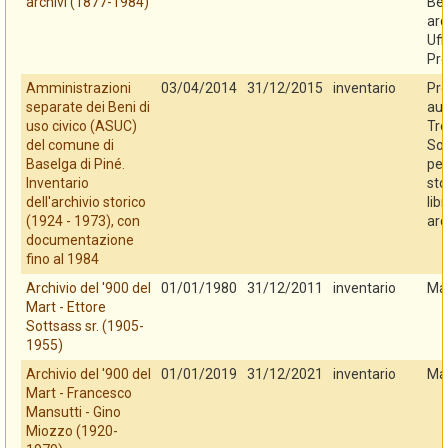
archivi (1877-1984)
Ben
arc
Uff
Pro
Amministrazioni
03/04/2014
31/12/2015
inventario
Pro
separate dei Beni di
au
uso civico (ASUC)
Tre
del comune di
So
Baselga di Piné.
per
Inventario
sto
dell'archivio storico
libr
(1924 - 1973), con
arc
documentazione
fino al 1984
Archivio del '900 del
01/01/1980
31/12/2011
inventario
Ma
Mart - Ettore
Sottsass sr. (1905-
1955)
Archivio del '900 del
01/01/2019
31/12/2021
inventario
Ma
Mart - Francesco
Mansutti - Gino
Miozzo (1920-