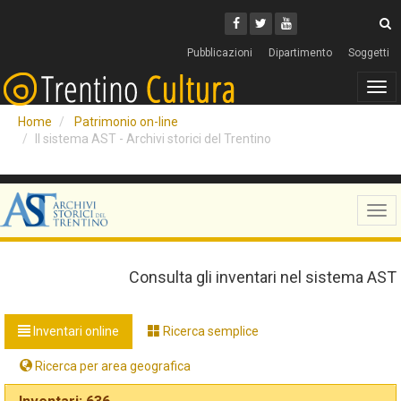
Cerca
Youtube
Facebook
Twitter
C
Pubblicazioni
Dipartimento
Soggetti
Tog
navi
Home
Patrimonio on-line
Il sistema AST - Archivi storici del Trentino
Tog
navi
Consulta gli inventari nel sistema AST
Inventari online
Ricerca semplice
Ricerca per area geografica