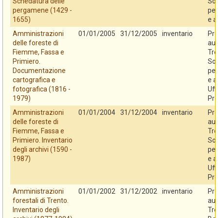
Schedatura delle
So
pergamene (1429 -
per
1655)
e a
Amministrazioni
01/01/2005
31/12/2005
inventario
Pro
delle foreste di
au
Fiemme, Fassa e
Tre
Primiero.
So
Documentazione
per
cartografica e
e a
fotografica (1816 -
Uff
1979)
Pro
Amministrazioni
01/01/2004
31/12/2004
inventario
Pro
delle foreste di
au
Fiemme, Fassa e
Tre
Primiero. Inventario
So
degli archivi (1590 -
per
1987)
e a
Uff
Pro
Amministrazioni
01/01/2002
31/12/2002
inventario
Pro
forestali di Trento.
au
Inventario degli
Tre