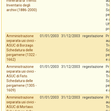
mineraria di Trento.
au
Inventario degli
Tre
archivi (1886-2000)
So
per
e a
Uff
pro
Amministrazione
01/01/2003
31/12/2003
regestazione
Pro
separata usi civici -
au
ASUC di Borzago.
Tre
Schedatura delle
So
pergamene (1322 -
per
1662)
e a
Amministrazione
01/01/2003
31/12/2003
regestazione
Pro
separata usi civici -
au
ASUC di Fisto.
Tre
Schedatura delle
So
pergamene (1305 -
per
1609)
e a
Amministrazione
01/01/2003
31/12/2003
regestazione
Pro
separata usi civici -
au
ASUC di Mortaso.
Tre