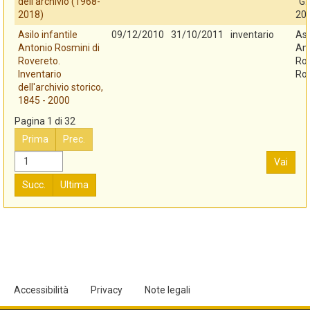
dell'archivio (1968-
"G.
2018)
20
Asilo infantile
09/12/2010
31/10/2011
inventario
Asi
Antonio Rosmini di
An
Rovereto.
Ros
Inventario
Ro
dell'archivio storico,
1845 - 2000
Pagina 1 di 32
Prima
Prec.
Vai
Succ.
Ultima
Accessibilità
Privacy
Note legali