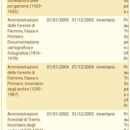
Schedatura delle
So
pergamene (1429 -
per
1655)
e a
Amministrazioni
01/01/2005
31/12/2005
inventario
Pro
delle foreste di
au
Fiemme, Fassa e
Tre
Primiero.
So
Documentazione
per
cartografica e
e a
fotografica (1816 -
Uff
1979)
Pro
Amministrazioni
01/01/2004
31/12/2004
inventario
Pro
delle foreste di
au
Fiemme, Fassa e
Tre
Primiero. Inventario
So
degli archivi (1590 -
per
1987)
e a
Uff
Pro
Amministrazioni
01/01/2002
31/12/2002
inventario
Pro
forestali di Trento.
au
Inventario degli
Tre