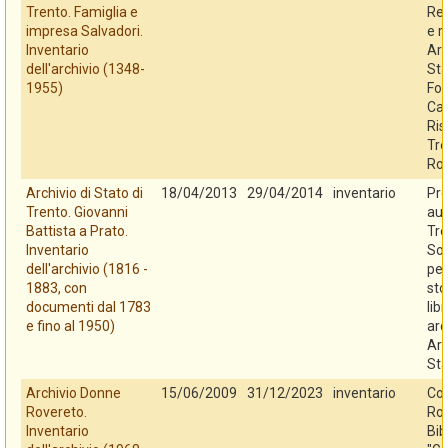
Trento. Famiglia e
Reg
impresa Salvadori.
e r
Inventario
Arc
dell'archivio (1348-
Sta
1955)
Fo
Cas
Ris
Tre
Ro
Archivio di Stato di
18/04/2013
29/04/2014
inventario
Pro
Trento. Giovanni
au
Battista a Prato.
Tre
Inventario
So
dell'archivio (1816 -
per
1883, con
sto
documenti dal 1783
libr
e fino al 1950)
arc
Arc
Sta
Archivio Donne
15/06/2009
31/12/2023
inventario
Co
Rovereto.
Rov
Inventario
Bib