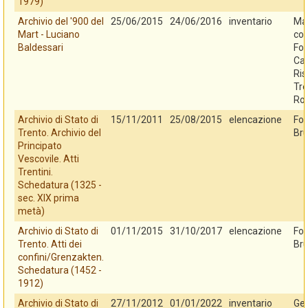
1979)
Archivio del '900 del
25/06/2015
24/06/2016
inventario
Mar
Mart - Luciano
con
Baldessari
Fo
Cas
Ris
Tre
Ro
Archivio di Stato di
15/11/2011
25/08/2015
elencazione
Fo
Trento. Archivio del
Bru
Principato
Vescovile. Atti
Trentini.
Schedatura (1325 -
sec. XIX prima
metà)
Archivio di Stato di
01/11/2015
31/10/2017
elencazione
Fo
Trento. Atti dei
Bru
confini/Grenzakten.
Schedatura (1452 -
1912)
Archivio di Stato di
27/11/2012
01/01/2022
inventario
Ges