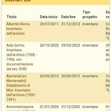
Inventari: 636
Tipo
En
Titolo
Data inizio
Data fine
progetto
re
Albertini Remo.
29/07/2011
31/12/2012
inventario
Co
Inventario
Rov
dell'archivio
Bib
"G.
Aldo Gorfer.
20/10/2020
29/03/2023
inventario
Uff
Inventario
arc
dell'archivio (1928 -
lib
1996, con
pro
documentazione
dal sec. XVIII)
Alumetal (ex
20/05/2015
20/05/2015
inventario
Co
Montecatini).
Rov
Stabilimento di
Bib
Mori. Inventario
"G.
dell'archivio (1926 -
1991)
Amministrazione
01/01/2005
31/12/2005
inventario
Pro