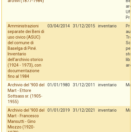
archivi (1877-1984)
Ben
arc
Uff
Pro
Amministrazioni
03/04/2014
31/12/2015
inventario
Pro
separate dei Beni di
au
uso civico (ASUC)
Tre
del comune di
So
Baselga di Piné.
per
Inventario
sto
dell'archivio storico
libr
(1924 - 1973), con
arc
documentazione
fino al 1984
Archivio del '900 del
01/01/1980
31/12/2011
inventario
Ma
Mart - Ettore
Sottsass sr. (1905-
1955)
Archivio del '900 del
01/01/2019
31/12/2021
inventario
Ma
Mart - Francesco
Mansutti - Gino
Miozzo (1920-