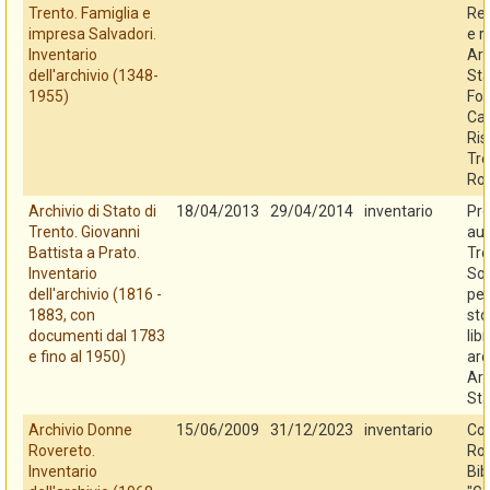
Trento. Famiglia e
Reg
impresa Salvadori.
e r
Inventario
Arc
dell'archivio (1348-
Sta
1955)
Fo
Cas
Ris
Tre
Ro
Archivio di Stato di
18/04/2013
29/04/2014
inventario
Pro
Trento. Giovanni
au
Battista a Prato.
Tre
Inventario
So
dell'archivio (1816 -
per
1883, con
sto
documenti dal 1783
libr
e fino al 1950)
arc
Arc
Sta
Archivio Donne
15/06/2009
31/12/2023
inventario
Co
Rovereto.
Rov
Inventario
Bib