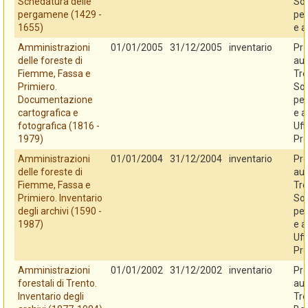
Schedatura delle
So
pergamene (1429 -
per
1655)
e a
Amministrazioni
01/01/2005
31/12/2005
inventario
Pro
delle foreste di
au
Fiemme, Fassa e
Tre
Primiero.
So
Documentazione
per
cartografica e
e a
fotografica (1816 -
Uff
1979)
Pro
Amministrazioni
01/01/2004
31/12/2004
inventario
Pro
delle foreste di
au
Fiemme, Fassa e
Tre
Primiero. Inventario
So
degli archivi (1590 -
per
1987)
e a
Uff
Pro
Amministrazioni
01/01/2002
31/12/2002
inventario
Pro
forestali di Trento.
au
Inventario degli
Tre