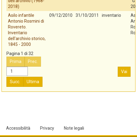
dell'archivio (1968-
"G.
2018)
20
Asilo infantile
09/12/2010
31/10/2011
inventario
Asi
Antonio Rosmini di
An
Rovereto.
Ros
Inventario
Ro
dell'archivio storico,
1845 - 2000
Pagina 1 di 32
Prima
Prec.
Vai
Succ.
Ultima
Accessibilità
Privacy
Note legali