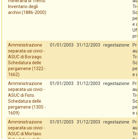
mineraria di Trento.
au
Inventario degli
Tre
archivi (1886-2000)
So
per
e a
Uff
pro
Amministrazione
01/01/2003
31/12/2003
regestazione
Pro
separata usi civici -
au
ASUC di Borzago.
Tre
Schedatura delle
So
pergamene (1322 -
per
1662)
e a
Amministrazione
01/01/2003
31/12/2003
regestazione
Pro
separata usi civici -
au
ASUC di Fisto.
Tre
Schedatura delle
So
pergamene (1305 -
per
1609)
e a
Amministrazione
01/01/2003
31/12/2003
regestazione
Pro
separata usi civici -
au
ASUC di Mortaso.
Tre