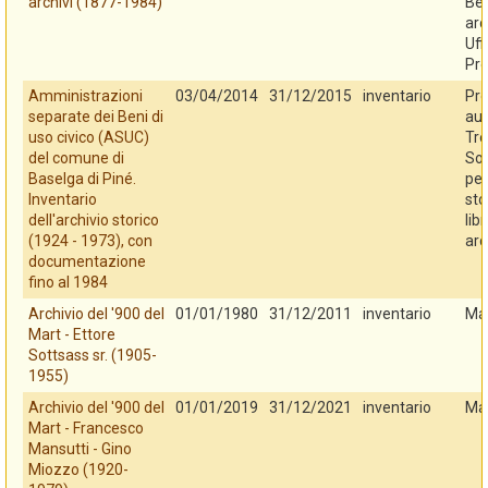
archivi (1877-1984)
Ben
arc
Uff
Pro
Amministrazioni
03/04/2014
31/12/2015
inventario
Pro
separate dei Beni di
au
uso civico (ASUC)
Tre
del comune di
So
Baselga di Piné.
per
Inventario
sto
dell'archivio storico
libr
(1924 - 1973), con
arc
documentazione
fino al 1984
Archivio del '900 del
01/01/1980
31/12/2011
inventario
Ma
Mart - Ettore
Sottsass sr. (1905-
1955)
Archivio del '900 del
01/01/2019
31/12/2021
inventario
Ma
Mart - Francesco
Mansutti - Gino
Miozzo (1920-