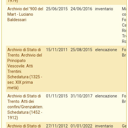
1979)
Archivio del '900 del
25/06/2015
24/06/2016
inventario
Mar
Mart - Luciano
con
Baldessari
Fo
Cas
Ris
Tre
Ro
Archivio di Stato di
15/11/2011
25/08/2015
elencazione
Fo
Trento. Archivio del
Bru
Principato
Vescovile. Atti
Trentini.
Schedatura (1325 -
sec. XIX prima
metà)
Archivio di Stato di
01/11/2015
31/10/2017
elencazione
Fo
Trento. Atti dei
Bru
confini/Grenzakten.
Schedatura (1452 -
1912)
Archivio di Stato di
27/11/2012
01/01/2022
inventario
Ges