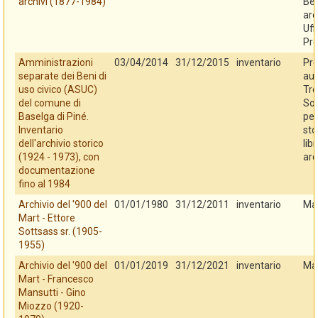
archivi (1877-1984)
Ben
arc
Uff
Pro
Amministrazioni
03/04/2014
31/12/2015
inventario
Pro
separate dei Beni di
au
uso civico (ASUC)
Tre
del comune di
So
Baselga di Piné.
per
Inventario
sto
dell'archivio storico
libr
(1924 - 1973), con
arc
documentazione
fino al 1984
Archivio del '900 del
01/01/1980
31/12/2011
inventario
Ma
Mart - Ettore
Sottsass sr. (1905-
1955)
Archivio del '900 del
01/01/2019
31/12/2021
inventario
Ma
Mart - Francesco
Mansutti - Gino
Miozzo (1920-