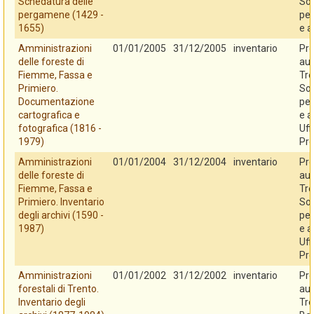
Schedatura delle
So
pergamene (1429 -
per
1655)
e a
Amministrazioni
01/01/2005
31/12/2005
inventario
Pro
delle foreste di
au
Fiemme, Fassa e
Tre
Primiero.
So
Documentazione
per
cartografica e
e a
fotografica (1816 -
Uff
1979)
Pro
Amministrazioni
01/01/2004
31/12/2004
inventario
Pro
delle foreste di
au
Fiemme, Fassa e
Tre
Primiero. Inventario
So
degli archivi (1590 -
per
1987)
e a
Uff
Pro
Amministrazioni
01/01/2002
31/12/2002
inventario
Pro
forestali di Trento.
au
Inventario degli
Tre