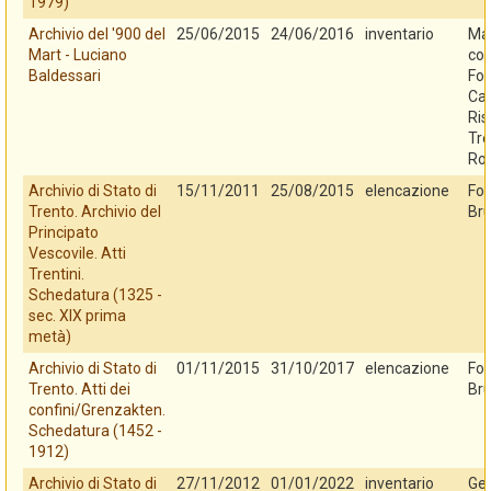
1979)
Archivio del '900 del
25/06/2015
24/06/2016
inventario
Mar
Mart - Luciano
con
Baldessari
Fo
Cas
Ris
Tre
Ro
Archivio di Stato di
15/11/2011
25/08/2015
elencazione
Fo
Trento. Archivio del
Bru
Principato
Vescovile. Atti
Trentini.
Schedatura (1325 -
sec. XIX prima
metà)
Archivio di Stato di
01/11/2015
31/10/2017
elencazione
Fo
Trento. Atti dei
Bru
confini/Grenzakten.
Schedatura (1452 -
1912)
Archivio di Stato di
27/11/2012
01/01/2022
inventario
Ges