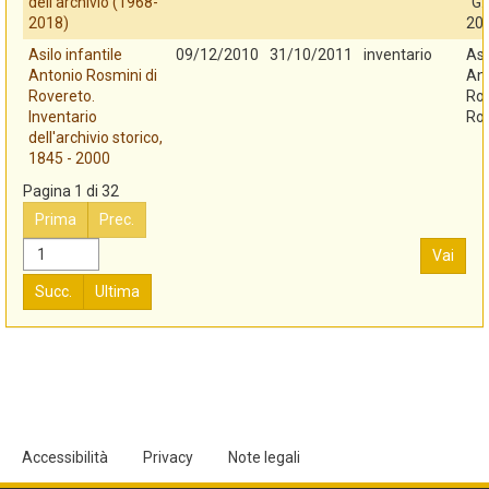
dell'archivio (1968-
"G.
2018)
20
Asilo infantile
09/12/2010
31/10/2011
inventario
Asi
Antonio Rosmini di
An
Rovereto.
Ros
Inventario
Ro
dell'archivio storico,
1845 - 2000
Pagina 1 di 32
Prima
Prec.
Vai
Succ.
Ultima
Accessibilità
Privacy
Note legali