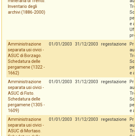
mineraria di Trento.
au
Inventario degli
Tre
archivi (1886-2000)
So
per
e a
Uff
pro
Amministrazione
01/01/2003
31/12/2003
regestazione
Pro
separata usi civici -
au
ASUC di Borzago.
Tre
Schedatura delle
So
pergamene (1322 -
per
1662)
e a
Amministrazione
01/01/2003
31/12/2003
regestazione
Pro
separata usi civici -
au
ASUC di Fisto.
Tre
Schedatura delle
So
pergamene (1305 -
per
1609)
e a
Amministrazione
01/01/2003
31/12/2003
regestazione
Pro
separata usi civici -
au
ASUC di Mortaso.
Tre