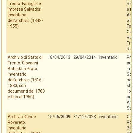
Trento. Famiglia e
Reg
impresa Salvadori.
e r
Inventario
Arc
dell'archivio (1348-
Sta
1955)
Fo
Cas
Ris
Tre
Ro
Archivio di Stato di
18/04/2013
29/04/2014
inventario
Pro
Trento. Giovanni
au
Battista a Prato.
Tre
Inventario
So
dell'archivio (1816 -
per
1883, con
sto
documenti dal 1783
libr
e fino al 1950)
arc
Arc
Sta
Archivio Donne
15/06/2009
31/12/2023
inventario
Co
Rovereto.
Rov
Inventario
Bib