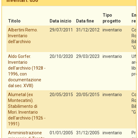
Inventari: 636
Tipo
En
Titolo
Data inizio
Data fine
progetto
re
Albertini Remo.
29/07/2011
31/12/2012
inventario
Co
Inventario
Rov
dell'archivio
Bib
"G.
Aldo Gorfer.
20/10/2020
29/03/2023
inventario
Uff
Inventario
arc
dell'archivio (1928 -
lib
1996, con
pro
documentazione
dal sec. XVIII)
Alumetal (ex
20/05/2015
20/05/2015
inventario
Co
Montecatini).
Rov
Stabilimento di
Bib
Mori. Inventario
"G.
dell'archivio (1926 -
1991)
Amministrazione
01/01/2005
31/12/2005
inventario
Pro