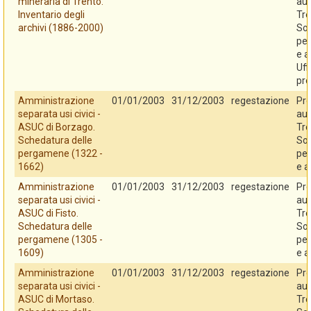
mineraria di Trento.
au
Inventario degli
Tre
archivi (1886-2000)
So
per
e a
Uff
pro
Amministrazione
01/01/2003
31/12/2003
regestazione
Pro
separata usi civici -
au
ASUC di Borzago.
Tre
Schedatura delle
So
pergamene (1322 -
per
1662)
e a
Amministrazione
01/01/2003
31/12/2003
regestazione
Pro
separata usi civici -
au
ASUC di Fisto.
Tre
Schedatura delle
So
pergamene (1305 -
per
1609)
e a
Amministrazione
01/01/2003
31/12/2003
regestazione
Pro
separata usi civici -
au
ASUC di Mortaso.
Tre