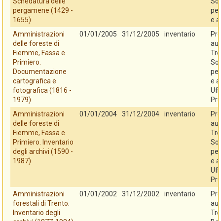
Schedatura delle
So
pergamene (1429 -
per
1655)
e a
Amministrazioni
01/01/2005
31/12/2005
inventario
Pro
delle foreste di
au
Fiemme, Fassa e
Tre
Primiero.
So
Documentazione
per
cartografica e
e a
fotografica (1816 -
Uff
1979)
Pro
Amministrazioni
01/01/2004
31/12/2004
inventario
Pro
delle foreste di
au
Fiemme, Fassa e
Tre
Primiero. Inventario
So
degli archivi (1590 -
per
1987)
e a
Uff
Pro
Amministrazioni
01/01/2002
31/12/2002
inventario
Pro
forestali di Trento.
au
Inventario degli
Tre