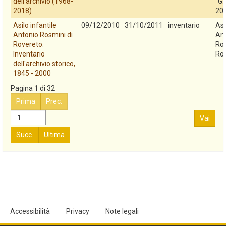
dell'archivio (1968-
"G.
2018)
20
Asilo infantile
09/12/2010
31/10/2011
inventario
Asi
Antonio Rosmini di
An
Rovereto.
Ros
Inventario
Ro
dell'archivio storico,
1845 - 2000
Pagina 1 di 32
Prima
Prec.
Vai
Succ.
Ultima
Accessibilità
Privacy
Note legali