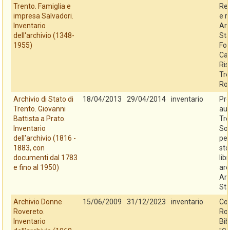
Trento. Famiglia e
Reg
impresa Salvadori.
e r
Inventario
Arc
dell'archivio (1348-
Sta
1955)
Fo
Cas
Ris
Tre
Ro
Archivio di Stato di
18/04/2013
29/04/2014
inventario
Pro
Trento. Giovanni
au
Battista a Prato.
Tre
Inventario
So
dell'archivio (1816 -
per
1883, con
sto
documenti dal 1783
libr
e fino al 1950)
arc
Arc
Sta
Archivio Donne
15/06/2009
31/12/2023
inventario
Co
Rovereto.
Rov
Inventario
Bib