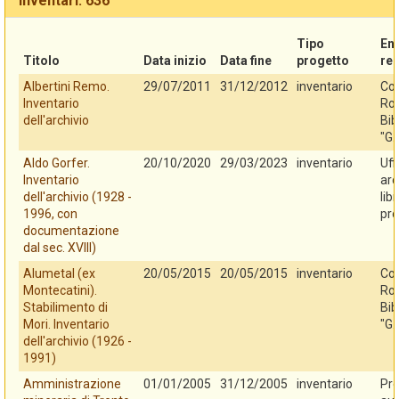
Inventari: 636
Tipo
En
Titolo
Data inizio
Data fine
progetto
re
Albertini Remo.
29/07/2011
31/12/2012
inventario
Co
Inventario
Rov
dell'archivio
Bib
"G.
Aldo Gorfer.
20/10/2020
29/03/2023
inventario
Uff
Inventario
arc
dell'archivio (1928 -
lib
1996, con
pro
documentazione
dal sec. XVIII)
Alumetal (ex
20/05/2015
20/05/2015
inventario
Co
Montecatini).
Rov
Stabilimento di
Bib
Mori. Inventario
"G.
dell'archivio (1926 -
1991)
Amministrazione
01/01/2005
31/12/2005
inventario
Pro