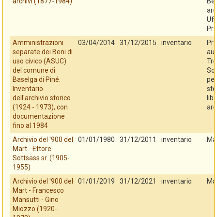
archivi (1877-1984)
Ben
arc
Uff
Pro
Amministrazioni
03/04/2014
31/12/2015
inventario
Pro
separate dei Beni di
au
uso civico (ASUC)
Tre
del comune di
So
Baselga di Piné.
per
Inventario
sto
dell'archivio storico
libr
(1924 - 1973), con
arc
documentazione
fino al 1984
Archivio del '900 del
01/01/1980
31/12/2011
inventario
Ma
Mart - Ettore
Sottsass sr. (1905-
1955)
Archivio del '900 del
01/01/2019
31/12/2021
inventario
Ma
Mart - Francesco
Mansutti - Gino
Miozzo (1920-