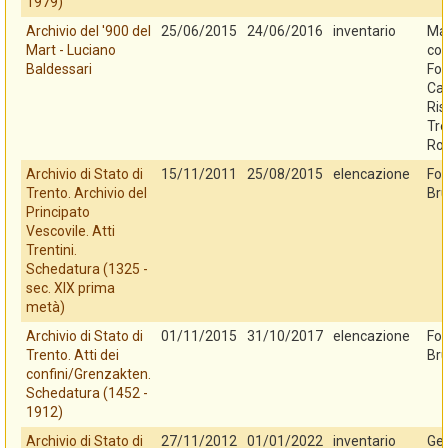
1979)
Archivio del '900 del
25/06/2015
24/06/2016
inventario
Mar
Mart - Luciano
con
Baldessari
Fo
Cas
Ris
Tre
Ro
Archivio di Stato di
15/11/2011
25/08/2015
elencazione
Fo
Trento. Archivio del
Bru
Principato
Vescovile. Atti
Trentini.
Schedatura (1325 -
sec. XIX prima
metà)
Archivio di Stato di
01/11/2015
31/10/2017
elencazione
Fo
Trento. Atti dei
Bru
confini/Grenzakten.
Schedatura (1452 -
1912)
Archivio di Stato di
27/11/2012
01/01/2022
inventario
Ges