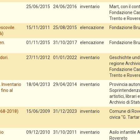
25/06/2015
24/06/2016
inventario
Mart, con il con
Fondazione Cas
Trento e Rover
escovile.
15/11/2011
25/08/2015
elencazione
Fondazione Bru
à)
en.
01/11/2015
31/10/2017
elencazione
Fondazione Bru
dori.
27/11/2012
01/01/2022
inventario
Geschichte und 
regione Archivio
Fondazione Cas
Trento e Rover
. Inventario
18/04/2013
29/04/2014
inventario
Provincia auton
fino al
Soprintendenza 
artistici, librari 
Archivio di Stat
1968-2018)
15/06/2009
31/12/2023
inventario
Comune di Rove
civica "G. Tarta
io
09/12/2010
31/10/2011
inventario
Asilo infantile 
Rovereto