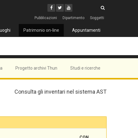
Cerca
Youtube
Facebook
Twitter
Cerca
Pubblicazioni
Dipartimento
Soggetti
uoghi
Patrimonio on-line
Appuntamenti
ma
Progetto archivi Thun
Studi e ricerche
Consulta gli inventari nel sistema AST
CON