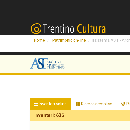
Home
Patrimonio on-line
Il sistema AST - Archi
Inventari online
Ricerca semplice
Ri
Inventari: 636