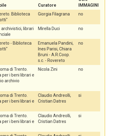
ile
Curatore
IMMAGINI
reto. Biblioteca
Giorgia Filagrana
no
otti"
 archivistici, librari
Mirella Duci
no
nciale
eto - Biblioteca
Emanuela Pandini,
no
otti"
Ines Parisi, Chiara
Bruni - A.R.Coop.
s.c. - Rovereto
oma di Trento.
Nicola Zini
no
er i beni librari e
cio archivio
oma di Trento.
Claudio Andreolli,
si
er i beni librari e
Cristian Datres
oma di Trento.
Claudio Andreolli,
si
er i beni librari e
Cristian Datres