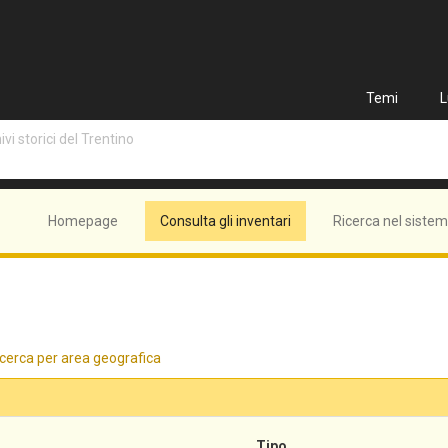
Temi
L
vi storici del Trentino
Homepage
Consulta gli inventari
Ricerca nel siste
cerca per area geografica
Tipo