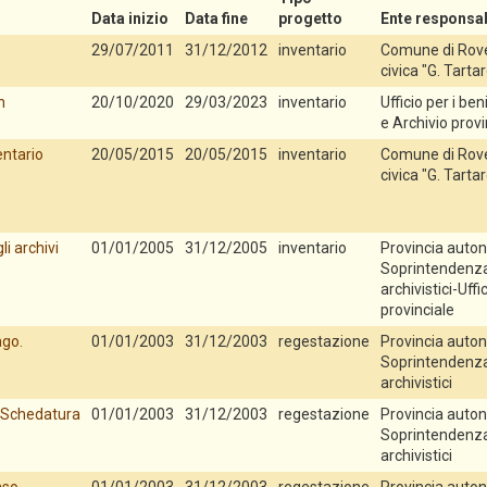
Data inizio
Data fine
progetto
Ente responsab
29/07/2011
31/12/2012
inventario
Comune di Rove
civica "G. Tartar
n
20/10/2020
29/03/2023
inventario
Ufficio per i beni
e Archivio provi
entario
20/05/2015
20/05/2015
inventario
Comune di Rover
civica "G. Tartar
i archivi
01/01/2005
31/12/2005
inventario
Provincia auton
Soprintendenza p
archivistici-Uffi
provinciale
ago.
01/01/2003
31/12/2003
regestazione
Provincia auton
Soprintendenza p
archivistici
. Schedatura
01/01/2003
31/12/2003
regestazione
Provincia auton
Soprintendenza p
archivistici