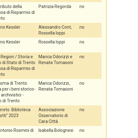
tributo della
Patrizia Regorda
no
sa di Risparmio di
eto
no Kessler
Alessandro Cont,
no
Rossella Ioppi
no Kessler
Rossella Ioppi
no
Region / Storia e
Marica Odorizzi e
no
 di Stato di Trento
Renata Tomasoni
sa di Risparmio di
eto
oma di Trento.
Marica Odorizzi,
no
per i beni storico-
Renata Tomasoni
e archivistici -
o di Trento
reto. Biblioteca
Associazione
no
rotti" 2023
Osservatorio di
Cara Città
Antonio Rosmini di
Isabella Bolognesi
no