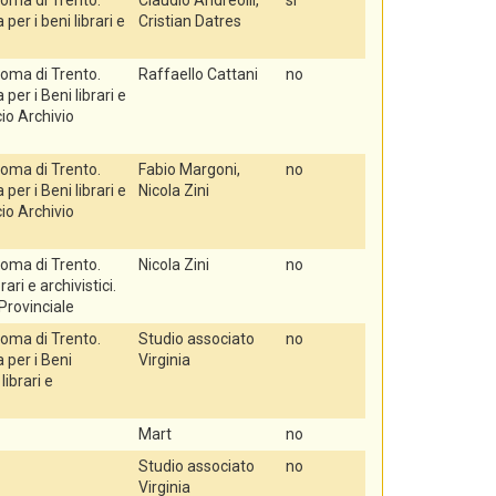
oma di Trento.
Claudio Andreolli,
si
er i beni librari e
Cristian Datres
oma di Trento.
Raffaello Cattani
no
er i Beni librari e
icio Archivio
oma di Trento.
Fabio Margoni,
no
er i Beni librari e
Nicola Zini
icio Archivio
oma di Trento.
Nicola Zini
no
rari e archivistici.
 Provinciale
oma di Trento.
Studio associato
no
per i Beni
Virginia
 librari e
Mart
no
Studio associato
no
Virginia