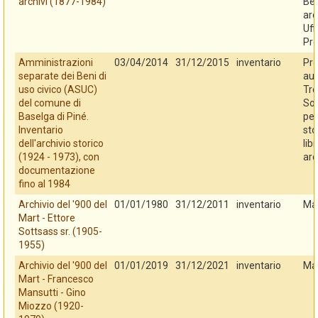
archivi (1877-1984)
Ben
arc
Uff
Pro
Amministrazioni
03/04/2014
31/12/2015
inventario
Pro
separate dei Beni di
au
uso civico (ASUC)
Tre
del comune di
So
Baselga di Piné.
per
Inventario
sto
dell'archivio storico
libr
(1924 - 1973), con
arc
documentazione
fino al 1984
Archivio del '900 del
01/01/1980
31/12/2011
inventario
Ma
Mart - Ettore
Sottsass sr. (1905-
1955)
Archivio del '900 del
01/01/2019
31/12/2021
inventario
Ma
Mart - Francesco
Mansutti - Gino
Miozzo (1920-