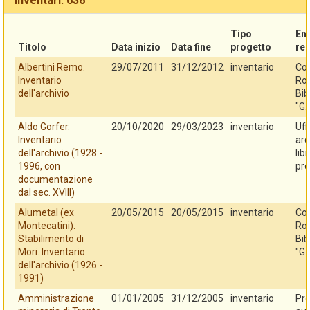
Inventari: 636
Tipo
En
Titolo
Data inizio
Data fine
progetto
re
Albertini Remo.
29/07/2011
31/12/2012
inventario
Co
Inventario
Rov
dell'archivio
Bib
"G.
Aldo Gorfer.
20/10/2020
29/03/2023
inventario
Uff
Inventario
arc
dell'archivio (1928 -
lib
1996, con
pro
documentazione
dal sec. XVIII)
Alumetal (ex
20/05/2015
20/05/2015
inventario
Co
Montecatini).
Rov
Stabilimento di
Bib
Mori. Inventario
"G.
dell'archivio (1926 -
1991)
Amministrazione
01/01/2005
31/12/2005
inventario
Pro