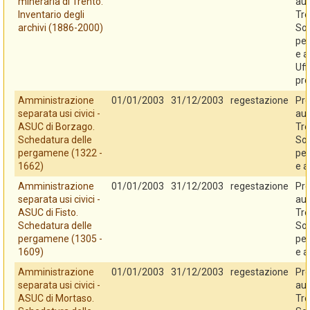
mineraria di Trento.
au
Inventario degli
Tre
archivi (1886-2000)
So
per
e a
Uff
pro
Amministrazione
01/01/2003
31/12/2003
regestazione
Pro
separata usi civici -
au
ASUC di Borzago.
Tre
Schedatura delle
So
pergamene (1322 -
per
1662)
e a
Amministrazione
01/01/2003
31/12/2003
regestazione
Pro
separata usi civici -
au
ASUC di Fisto.
Tre
Schedatura delle
So
pergamene (1305 -
per
1609)
e a
Amministrazione
01/01/2003
31/12/2003
regestazione
Pro
separata usi civici -
au
ASUC di Mortaso.
Tre