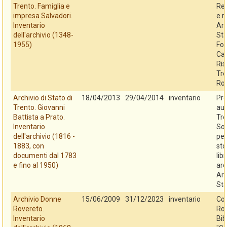
Trento. Famiglia e
Reg
impresa Salvadori.
e r
Inventario
Arc
dell'archivio (1348-
Sta
1955)
Fo
Cas
Ris
Tre
Ro
Archivio di Stato di
18/04/2013
29/04/2014
inventario
Pro
Trento. Giovanni
au
Battista a Prato.
Tre
Inventario
So
dell'archivio (1816 -
per
1883, con
sto
documenti dal 1783
libr
e fino al 1950)
arc
Arc
Sta
Archivio Donne
15/06/2009
31/12/2023
inventario
Co
Rovereto.
Rov
Inventario
Bib