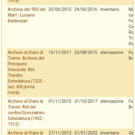
1979)
Archivio del '900 del
25/06/2015
24/06/2016
inventario
Mar
Mart - Luciano
con
Baldessari
Fo
Cas
Ris
Tre
Ro
Archivio di Stato di
15/11/2011
25/08/2015
elencazione
Fo
Trento. Archivio del
Bru
Principato
Vescovile. Atti
Trentini.
Schedatura (1325 -
sec. XIX prima
metà)
Archivio di Stato di
01/11/2015
31/10/2017
elencazione
Fo
Trento. Atti dei
Bru
confini/Grenzakten.
Schedatura (1452 -
1912)
Archivio di Stato di
27/11/2012
01/01/2022
inventario
Ges