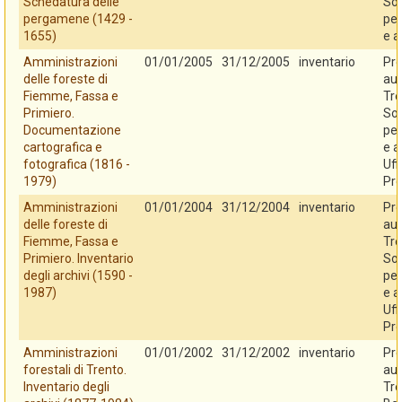
Schedatura delle
So
pergamene (1429 -
per
1655)
e a
Amministrazioni
01/01/2005
31/12/2005
inventario
Pro
delle foreste di
au
Fiemme, Fassa e
Tre
Primiero.
So
Documentazione
per
cartografica e
e a
fotografica (1816 -
Uff
1979)
Pro
Amministrazioni
01/01/2004
31/12/2004
inventario
Pro
delle foreste di
au
Fiemme, Fassa e
Tre
Primiero. Inventario
So
degli archivi (1590 -
per
1987)
e a
Uff
Pro
Amministrazioni
01/01/2002
31/12/2002
inventario
Pro
forestali di Trento.
au
Inventario degli
Tre