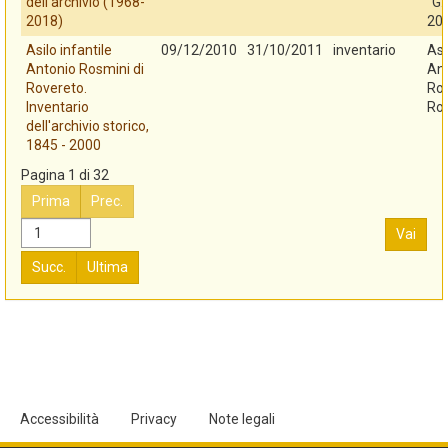
dell'archivio (1968-
"G.
2018)
20
Asilo infantile
09/12/2010
31/10/2011
inventario
Asi
Antonio Rosmini di
An
Rovereto.
Ros
Inventario
Ro
dell'archivio storico,
1845 - 2000
Pagina 1 di 32
Prima
Prec.
Vai
Succ.
Ultima
Accessibilità
Privacy
Note legali