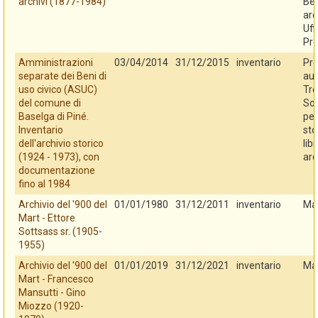
archivi (1877-1984)
Ben
arc
Uff
Pro
Amministrazioni
03/04/2014
31/12/2015
inventario
Pro
separate dei Beni di
au
uso civico (ASUC)
Tre
del comune di
So
Baselga di Piné.
per
Inventario
sto
dell'archivio storico
libr
(1924 - 1973), con
arc
documentazione
fino al 1984
Archivio del '900 del
01/01/1980
31/12/2011
inventario
Ma
Mart - Ettore
Sottsass sr. (1905-
1955)
Archivio del '900 del
01/01/2019
31/12/2021
inventario
Ma
Mart - Francesco
Mansutti - Gino
Miozzo (1920-