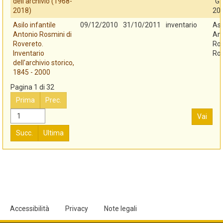
dell'archivio (1968-
"G.
2018)
20
Asilo infantile
09/12/2010
31/10/2011
inventario
Asi
Antonio Rosmini di
An
Rovereto.
Ros
Inventario
Ro
dell'archivio storico,
1845 - 2000
Pagina 1 di 32
Prima
Prec.
Vai
Succ.
Ultima
Accessibilità
Privacy
Note legali