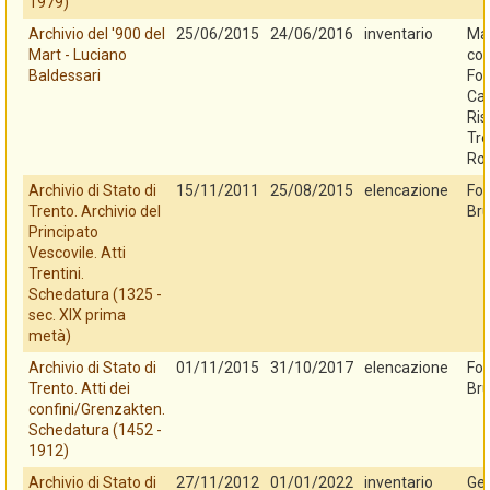
1979)
Archivio del '900 del
25/06/2015
24/06/2016
inventario
Mar
Mart - Luciano
con
Baldessari
Fo
Cas
Ris
Tre
Ro
Archivio di Stato di
15/11/2011
25/08/2015
elencazione
Fo
Trento. Archivio del
Bru
Principato
Vescovile. Atti
Trentini.
Schedatura (1325 -
sec. XIX prima
metà)
Archivio di Stato di
01/11/2015
31/10/2017
elencazione
Fo
Trento. Atti dei
Bru
confini/Grenzakten.
Schedatura (1452 -
1912)
Archivio di Stato di
27/11/2012
01/01/2022
inventario
Ges