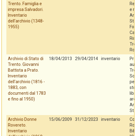
Trento. Famiglia e
Reg
impresa Salvadori.
e r
Inventario
Arc
dell'archivio (1348-
Sta
1955)
Fo
Cas
Ris
Tre
Ro
Archivio di Stato di
18/04/2013
29/04/2014
inventario
Pro
Trento. Giovanni
au
Battista a Prato.
Tre
Inventario
So
dell'archivio (1816 -
per
1883, con
sto
documenti dal 1783
libr
e fino al 1950)
arc
Arc
Sta
Archivio Donne
15/06/2009
31/12/2023
inventario
Co
Rovereto.
Rov
Inventario
Bib