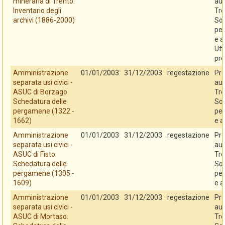
mineraria di Trento.
au
Inventario degli
Tre
archivi (1886-2000)
So
per
e a
Uff
pro
Amministrazione
01/01/2003
31/12/2003
regestazione
Pro
separata usi civici -
au
ASUC di Borzago.
Tre
Schedatura delle
So
pergamene (1322 -
per
1662)
e a
Amministrazione
01/01/2003
31/12/2003
regestazione
Pro
separata usi civici -
au
ASUC di Fisto.
Tre
Schedatura delle
So
pergamene (1305 -
per
1609)
e a
Amministrazione
01/01/2003
31/12/2003
regestazione
Pro
separata usi civici -
au
ASUC di Mortaso.
Tre