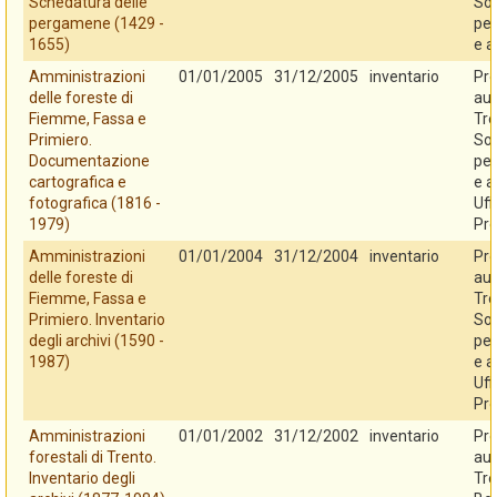
Schedatura delle
So
pergamene (1429 -
per
1655)
e a
Amministrazioni
01/01/2005
31/12/2005
inventario
Pro
delle foreste di
au
Fiemme, Fassa e
Tre
Primiero.
So
Documentazione
per
cartografica e
e a
fotografica (1816 -
Uff
1979)
Pro
Amministrazioni
01/01/2004
31/12/2004
inventario
Pro
delle foreste di
au
Fiemme, Fassa e
Tre
Primiero. Inventario
So
degli archivi (1590 -
per
1987)
e a
Uff
Pro
Amministrazioni
01/01/2002
31/12/2002
inventario
Pro
forestali di Trento.
au
Inventario degli
Tre