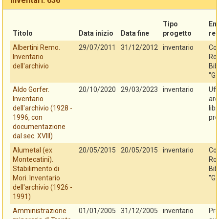
Inventari: 636
Tipo
En
Titolo
Data inizio
Data fine
progetto
re
Albertini Remo.
29/07/2011
31/12/2012
inventario
Co
Inventario
Rov
dell'archivio
Bib
"G.
Aldo Gorfer.
20/10/2020
29/03/2023
inventario
Uff
Inventario
arc
dell'archivio (1928 -
lib
1996, con
pro
documentazione
dal sec. XVIII)
Alumetal (ex
20/05/2015
20/05/2015
inventario
Co
Montecatini).
Rov
Stabilimento di
Bib
Mori. Inventario
"G.
dell'archivio (1926 -
1991)
Amministrazione
01/01/2005
31/12/2005
inventario
Pro