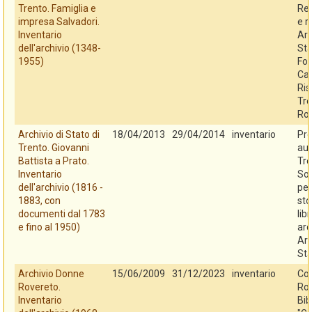
Trento. Famiglia e
Reg
impresa Salvadori.
e r
Inventario
Arc
dell'archivio (1348-
Sta
1955)
Fo
Cas
Ris
Tre
Ro
Archivio di Stato di
18/04/2013
29/04/2014
inventario
Pro
Trento. Giovanni
au
Battista a Prato.
Tre
Inventario
So
dell'archivio (1816 -
per
1883, con
sto
documenti dal 1783
libr
e fino al 1950)
arc
Arc
Sta
Archivio Donne
15/06/2009
31/12/2023
inventario
Co
Rovereto.
Rov
Inventario
Bib