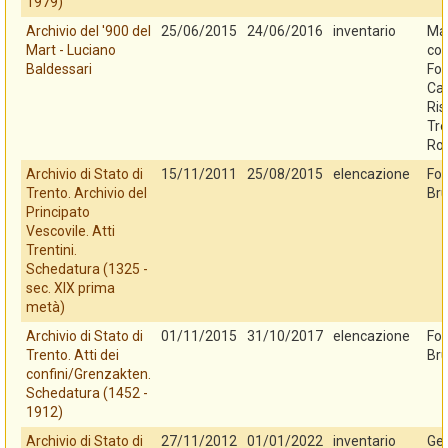
1979)
Archivio del '900 del
25/06/2015
24/06/2016
inventario
Mar
Mart - Luciano
con
Baldessari
Fo
Cas
Ris
Tre
Ro
Archivio di Stato di
15/11/2011
25/08/2015
elencazione
Fo
Trento. Archivio del
Bru
Principato
Vescovile. Atti
Trentini.
Schedatura (1325 -
sec. XIX prima
metà)
Archivio di Stato di
01/11/2015
31/10/2017
elencazione
Fo
Trento. Atti dei
Bru
confini/Grenzakten.
Schedatura (1452 -
1912)
Archivio di Stato di
27/11/2012
01/01/2022
inventario
Ges