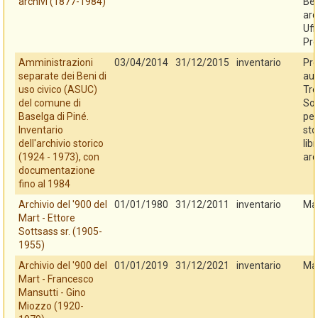
archivi (1877-1984)
Ben
arc
Uff
Pro
Amministrazioni
03/04/2014
31/12/2015
inventario
Pro
separate dei Beni di
au
uso civico (ASUC)
Tre
del comune di
So
Baselga di Piné.
per
Inventario
sto
dell'archivio storico
libr
(1924 - 1973), con
arc
documentazione
fino al 1984
Archivio del '900 del
01/01/1980
31/12/2011
inventario
Ma
Mart - Ettore
Sottsass sr. (1905-
1955)
Archivio del '900 del
01/01/2019
31/12/2021
inventario
Ma
Mart - Francesco
Mansutti - Gino
Miozzo (1920-