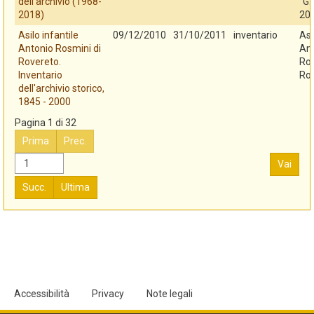
dell'archivio (1968-
"G.
2018)
20
Asilo infantile
09/12/2010
31/10/2011
inventario
Asi
Antonio Rosmini di
An
Rovereto.
Ros
Inventario
Ro
dell'archivio storico,
1845 - 2000
Pagina 1 di 32
Prima
Prec.
Vai
Succ.
Ultima
Accessibilità
Privacy
Note legali