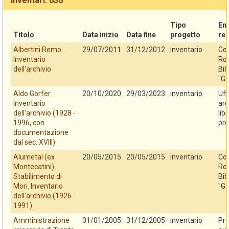
Inventari: 636
Tipo
En
Titolo
Data inizio
Data fine
progetto
re
Albertini Remo.
29/07/2011
31/12/2012
inventario
Co
Inventario
Rov
dell'archivio
Bib
"G.
Aldo Gorfer.
20/10/2020
29/03/2023
inventario
Uff
Inventario
arc
dell'archivio (1928 -
lib
1996, con
pro
documentazione
dal sec. XVIII)
Alumetal (ex
20/05/2015
20/05/2015
inventario
Co
Montecatini).
Rov
Stabilimento di
Bib
Mori. Inventario
"G.
dell'archivio (1926 -
1991)
Amministrazione
01/01/2005
31/12/2005
inventario
Pro