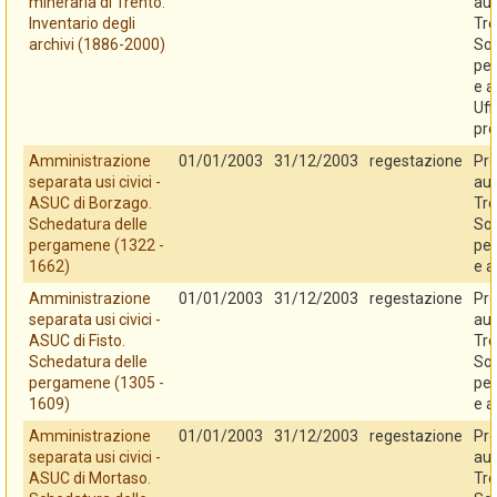
mineraria di Trento.
au
Inventario degli
Tre
archivi (1886-2000)
So
per
e a
Uff
pro
Amministrazione
01/01/2003
31/12/2003
regestazione
Pro
separata usi civici -
au
ASUC di Borzago.
Tre
Schedatura delle
So
pergamene (1322 -
per
1662)
e a
Amministrazione
01/01/2003
31/12/2003
regestazione
Pro
separata usi civici -
au
ASUC di Fisto.
Tre
Schedatura delle
So
pergamene (1305 -
per
1609)
e a
Amministrazione
01/01/2003
31/12/2003
regestazione
Pro
separata usi civici -
au
ASUC di Mortaso.
Tre