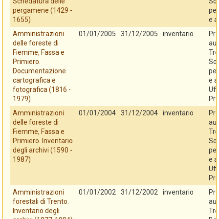
Schedatura delle
So
pergamene (1429 -
per
1655)
e a
Amministrazioni
01/01/2005
31/12/2005
inventario
Pro
delle foreste di
au
Fiemme, Fassa e
Tre
Primiero.
So
Documentazione
per
cartografica e
e a
fotografica (1816 -
Uff
1979)
Pro
Amministrazioni
01/01/2004
31/12/2004
inventario
Pro
delle foreste di
au
Fiemme, Fassa e
Tre
Primiero. Inventario
So
degli archivi (1590 -
per
1987)
e a
Uff
Pro
Amministrazioni
01/01/2002
31/12/2002
inventario
Pro
forestali di Trento.
au
Inventario degli
Tre