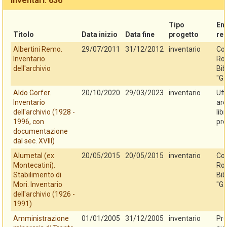
Inventari: 636
Tipo
En
Titolo
Data inizio
Data fine
progetto
re
Albertini Remo.
29/07/2011
31/12/2012
inventario
Co
Inventario
Rov
dell'archivio
Bib
"G.
Aldo Gorfer.
20/10/2020
29/03/2023
inventario
Uff
Inventario
arc
dell'archivio (1928 -
lib
1996, con
pro
documentazione
dal sec. XVIII)
Alumetal (ex
20/05/2015
20/05/2015
inventario
Co
Montecatini).
Rov
Stabilimento di
Bib
Mori. Inventario
"G.
dell'archivio (1926 -
1991)
Amministrazione
01/01/2005
31/12/2005
inventario
Pro