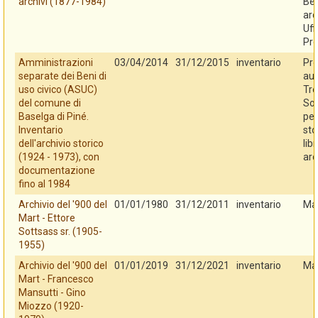
archivi (1877-1984)
Ben
arc
Uff
Pro
Amministrazioni
03/04/2014
31/12/2015
inventario
Pro
separate dei Beni di
au
uso civico (ASUC)
Tre
del comune di
So
Baselga di Piné.
per
Inventario
sto
dell'archivio storico
libr
(1924 - 1973), con
arc
documentazione
fino al 1984
Archivio del '900 del
01/01/1980
31/12/2011
inventario
Ma
Mart - Ettore
Sottsass sr. (1905-
1955)
Archivio del '900 del
01/01/2019
31/12/2021
inventario
Ma
Mart - Francesco
Mansutti - Gino
Miozzo (1920-