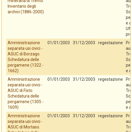
mineraria di Trento.
au
Inventario degli
Tre
archivi (1886-2000)
So
per
e a
Uff
pro
Amministrazione
01/01/2003
31/12/2003
regestazione
Pro
separata usi civici -
au
ASUC di Borzago.
Tre
Schedatura delle
So
pergamene (1322 -
per
1662)
e a
Amministrazione
01/01/2003
31/12/2003
regestazione
Pro
separata usi civici -
au
ASUC di Fisto.
Tre
Schedatura delle
So
pergamene (1305 -
per
1609)
e a
Amministrazione
01/01/2003
31/12/2003
regestazione
Pro
separata usi civici -
au
ASUC di Mortaso.
Tre