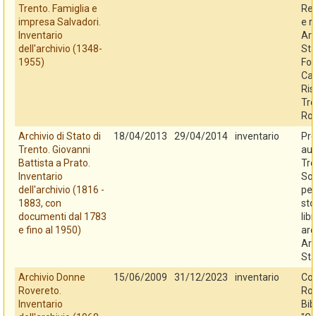
Trento. Famiglia e
Reg
impresa Salvadori.
e r
Inventario
Arc
dell'archivio (1348-
Sta
1955)
Fo
Cas
Ris
Tre
Ro
Archivio di Stato di
18/04/2013
29/04/2014
inventario
Pro
Trento. Giovanni
au
Battista a Prato.
Tre
Inventario
So
dell'archivio (1816 -
per
1883, con
sto
documenti dal 1783
libr
e fino al 1950)
arc
Arc
Sta
Archivio Donne
15/06/2009
31/12/2023
inventario
Co
Rovereto.
Rov
Inventario
Bib