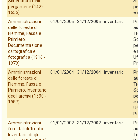
Schedatura delle
So
pergamene (1429 -
per
1655)
e a
Amministrazioni
01/01/2005
31/12/2005
inventario
Pro
delle foreste di
au
Fiemme, Fassa e
Tre
Primiero.
So
Documentazione
per
cartografica e
e a
fotografica (1816 -
Uff
1979)
Pro
Amministrazioni
01/01/2004
31/12/2004
inventario
Pro
delle foreste di
au
Fiemme, Fassa e
Tre
Primiero. Inventario
So
degli archivi (1590 -
per
1987)
e a
Uff
Pro
Amministrazioni
01/01/2002
31/12/2002
inventario
Pro
forestali di Trento.
au
Inventario degli
Tre