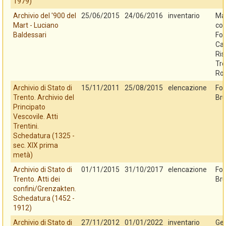
1979)
Archivio del '900 del
25/06/2015
24/06/2016
inventario
Mar
Mart - Luciano
con
Baldessari
Fo
Cas
Ris
Tre
Ro
Archivio di Stato di
15/11/2011
25/08/2015
elencazione
Fo
Trento. Archivio del
Bru
Principato
Vescovile. Atti
Trentini.
Schedatura (1325 -
sec. XIX prima
metà)
Archivio di Stato di
01/11/2015
31/10/2017
elencazione
Fo
Trento. Atti dei
Bru
confini/Grenzakten.
Schedatura (1452 -
1912)
Archivio di Stato di
27/11/2012
01/01/2022
inventario
Ges