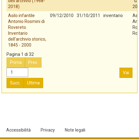
dell'archivio (1968-
"G.
2018)
20
Asilo infantile
09/12/2010
31/10/2011
inventario
Asi
Antonio Rosmini di
An
Rovereto.
Ros
Inventario
Ro
dell'archivio storico,
1845 - 2000
Pagina 1 di 32
Prima
Prec.
Vai
Succ.
Ultima
Accessibilità
Privacy
Note legali