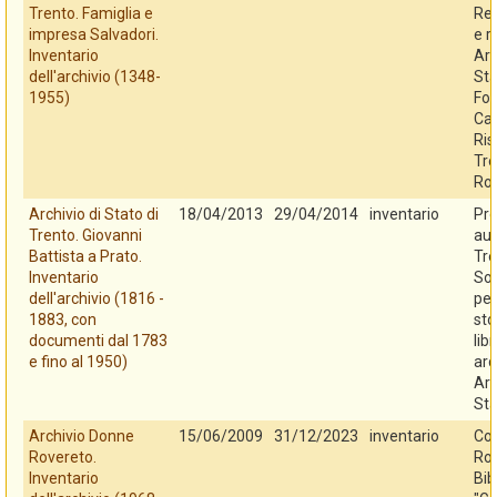
Trento. Famiglia e
Reg
impresa Salvadori.
e r
Inventario
Arc
dell'archivio (1348-
Sta
1955)
Fo
Cas
Ris
Tre
Ro
Archivio di Stato di
18/04/2013
29/04/2014
inventario
Pro
Trento. Giovanni
au
Battista a Prato.
Tre
Inventario
So
dell'archivio (1816 -
per
1883, con
sto
documenti dal 1783
libr
e fino al 1950)
arc
Arc
Sta
Archivio Donne
15/06/2009
31/12/2023
inventario
Co
Rovereto.
Rov
Inventario
Bib