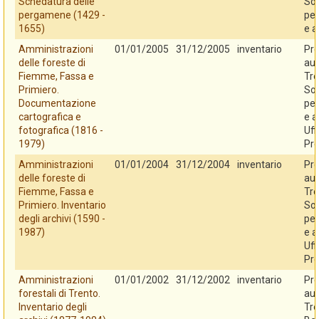
Schedatura delle
So
pergamene (1429 -
per
1655)
e a
Amministrazioni
01/01/2005
31/12/2005
inventario
Pro
delle foreste di
au
Fiemme, Fassa e
Tre
Primiero.
So
Documentazione
per
cartografica e
e a
fotografica (1816 -
Uff
1979)
Pro
Amministrazioni
01/01/2004
31/12/2004
inventario
Pro
delle foreste di
au
Fiemme, Fassa e
Tre
Primiero. Inventario
So
degli archivi (1590 -
per
1987)
e a
Uff
Pro
Amministrazioni
01/01/2002
31/12/2002
inventario
Pro
forestali di Trento.
au
Inventario degli
Tre