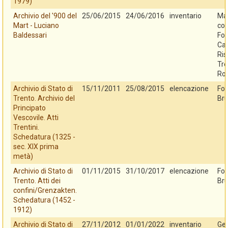
1979)
Archivio del '900 del
25/06/2015
24/06/2016
inventario
Mar
Mart - Luciano
con
Baldessari
Fo
Cas
Ris
Tre
Ro
Archivio di Stato di
15/11/2011
25/08/2015
elencazione
Fo
Trento. Archivio del
Bru
Principato
Vescovile. Atti
Trentini.
Schedatura (1325 -
sec. XIX prima
metà)
Archivio di Stato di
01/11/2015
31/10/2017
elencazione
Fo
Trento. Atti dei
Bru
confini/Grenzakten.
Schedatura (1452 -
1912)
Archivio di Stato di
27/11/2012
01/01/2022
inventario
Ges