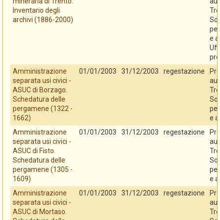
mineraria di Trento.
au
Inventario degli
Tre
archivi (1886-2000)
So
per
e a
Uff
pro
Amministrazione
01/01/2003
31/12/2003
regestazione
Pro
separata usi civici -
au
ASUC di Borzago.
Tre
Schedatura delle
So
pergamene (1322 -
per
1662)
e a
Amministrazione
01/01/2003
31/12/2003
regestazione
Pro
separata usi civici -
au
ASUC di Fisto.
Tre
Schedatura delle
So
pergamene (1305 -
per
1609)
e a
Amministrazione
01/01/2003
31/12/2003
regestazione
Pro
separata usi civici -
au
ASUC di Mortaso.
Tre