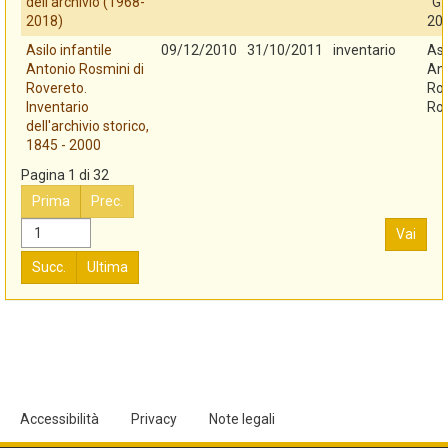
dell'archivio (1968-
"G.
2018)
20
Asilo infantile
09/12/2010
31/10/2011
inventario
Asi
Antonio Rosmini di
An
Rovereto.
Ros
Inventario
Ro
dell'archivio storico,
1845 - 2000
Pagina 1 di 32
Prima
Prec.
Vai
Succ.
Ultima
Accessibilità
Privacy
Note legali