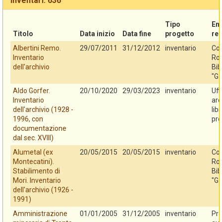
Inventari: 636
Tipo
En
Titolo
Data inizio
Data fine
progetto
re
Albertini Remo.
29/07/2011
31/12/2012
inventario
Co
Inventario
Rov
dell'archivio
Bib
"G.
Aldo Gorfer.
20/10/2020
29/03/2023
inventario
Uff
Inventario
arc
dell'archivio (1928 -
lib
1996, con
pro
documentazione
dal sec. XVIII)
Alumetal (ex
20/05/2015
20/05/2015
inventario
Co
Montecatini).
Rov
Stabilimento di
Bib
Mori. Inventario
"G.
dell'archivio (1926 -
1991)
Amministrazione
01/01/2005
31/12/2005
inventario
Pro