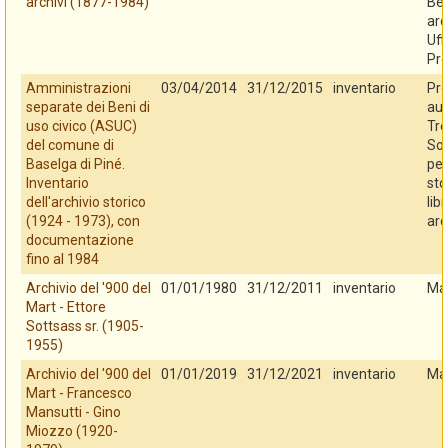
archivi (1877-1984)
Ben
arc
Uff
Pro
Amministrazioni
03/04/2014
31/12/2015
inventario
Pro
separate dei Beni di
au
uso civico (ASUC)
Tre
del comune di
So
Baselga di Piné.
per
Inventario
sto
dell'archivio storico
libr
(1924 - 1973), con
arc
documentazione
fino al 1984
Archivio del '900 del
01/01/1980
31/12/2011
inventario
Ma
Mart - Ettore
Sottsass sr. (1905-
1955)
Archivio del '900 del
01/01/2019
31/12/2021
inventario
Ma
Mart - Francesco
Mansutti - Gino
Miozzo (1920-