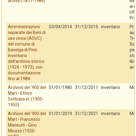
archivi (1877-1984)
Ben
arc
Uff
Pro
Amministrazioni
03/04/2014
31/12/2015
inventario
Pro
separate dei Beni di
au
uso civico (ASUC)
Tre
del comune di
So
Baselga di Piné.
per
Inventario
sto
dell'archivio storico
libr
(1924 - 1973), con
arc
documentazione
fino al 1984
Archivio del '900 del
01/01/1980
31/12/2011
inventario
Ma
Mart - Ettore
Sottsass sr. (1905-
1955)
Archivio del '900 del
01/01/2019
31/12/2021
inventario
Ma
Mart - Francesco
Mansutti - Gino
Miozzo (1920-