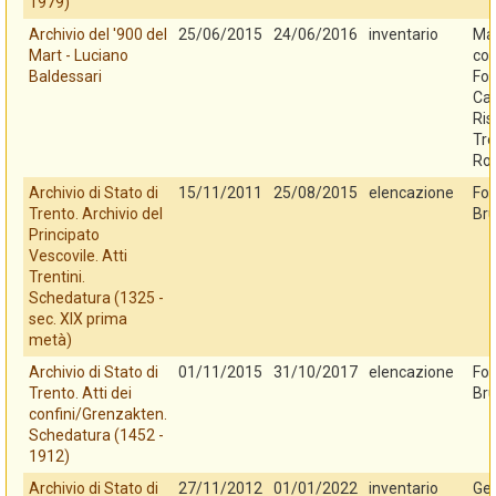
1979)
Archivio del '900 del
25/06/2015
24/06/2016
inventario
Mar
Mart - Luciano
con
Baldessari
Fo
Cas
Ris
Tre
Ro
Archivio di Stato di
15/11/2011
25/08/2015
elencazione
Fo
Trento. Archivio del
Bru
Principato
Vescovile. Atti
Trentini.
Schedatura (1325 -
sec. XIX prima
metà)
Archivio di Stato di
01/11/2015
31/10/2017
elencazione
Fo
Trento. Atti dei
Bru
confini/Grenzakten.
Schedatura (1452 -
1912)
Archivio di Stato di
27/11/2012
01/01/2022
inventario
Ges