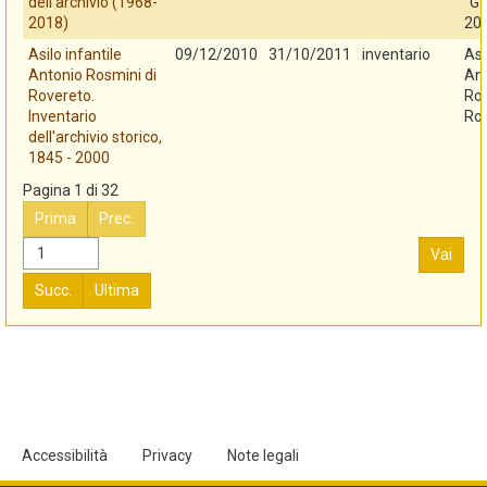
dell'archivio (1968-
"G.
2018)
20
Asilo infantile
09/12/2010
31/10/2011
inventario
Asi
Antonio Rosmini di
An
Rovereto.
Ros
Inventario
Ro
dell'archivio storico,
1845 - 2000
Pagina 1 di 32
Prima
Prec.
Vai
Succ.
Ultima
Accessibilità
Privacy
Note legali