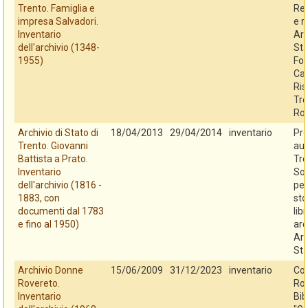
Trento. Famiglia e
Reg
impresa Salvadori.
e r
Inventario
Arc
dell'archivio (1348-
Sta
1955)
Fo
Cas
Ris
Tre
Ro
Archivio di Stato di
18/04/2013
29/04/2014
inventario
Pro
Trento. Giovanni
au
Battista a Prato.
Tre
Inventario
So
dell'archivio (1816 -
per
1883, con
sto
documenti dal 1783
libr
e fino al 1950)
arc
Arc
Sta
Archivio Donne
15/06/2009
31/12/2023
inventario
Co
Rovereto.
Rov
Inventario
Bib