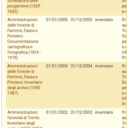
Schedatura delle
So
pergamene (1429 -
per
1655)
e a
Amministrazioni
01/01/2005
31/12/2005
inventario
Pro
delle foreste di
au
Fiemme, Fassa e
Tre
Primiero.
So
Documentazione
per
cartografica e
e a
fotografica (1816 -
Uff
1979)
Pro
Amministrazioni
01/01/2004
31/12/2004
inventario
Pro
delle foreste di
au
Fiemme, Fassa e
Tre
Primiero. Inventario
So
degli archivi (1590 -
per
1987)
e a
Uff
Pro
Amministrazioni
01/01/2002
31/12/2002
inventario
Pro
forestali di Trento.
au
Inventario degli
Tre