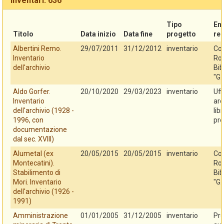
Inventari: 636
Tipo
En
Titolo
Data inizio
Data fine
progetto
re
Albertini Remo.
29/07/2011
31/12/2012
inventario
Co
Inventario
Rov
dell'archivio
Bib
"G.
Aldo Gorfer.
20/10/2020
29/03/2023
inventario
Uff
Inventario
arc
dell'archivio (1928 -
lib
1996, con
pro
documentazione
dal sec. XVIII)
Alumetal (ex
20/05/2015
20/05/2015
inventario
Co
Montecatini).
Rov
Stabilimento di
Bib
Mori. Inventario
"G.
dell'archivio (1926 -
1991)
Amministrazione
01/01/2005
31/12/2005
inventario
Pro