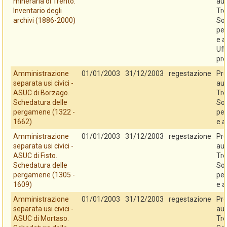
mineraria di Trento.
au
Inventario degli
Tre
archivi (1886-2000)
So
per
e a
Uff
pro
Amministrazione
01/01/2003
31/12/2003
regestazione
Pro
separata usi civici -
au
ASUC di Borzago.
Tre
Schedatura delle
So
pergamene (1322 -
per
1662)
e a
Amministrazione
01/01/2003
31/12/2003
regestazione
Pro
separata usi civici -
au
ASUC di Fisto.
Tre
Schedatura delle
So
pergamene (1305 -
per
1609)
e a
Amministrazione
01/01/2003
31/12/2003
regestazione
Pro
separata usi civici -
au
ASUC di Mortaso.
Tre