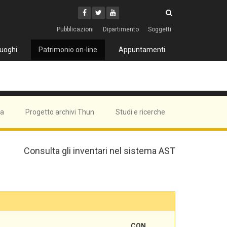
Cerca
Youtube
Facebook
Twitter
Cerca
Pubblicazioni
Dipartimento
Soggetti
uoghi
Patrimonio on-line
Appuntamenti
ma
Progetto archivi Thun
Studi e ricerche
Consulta gli inventari nel sistema AST
CON