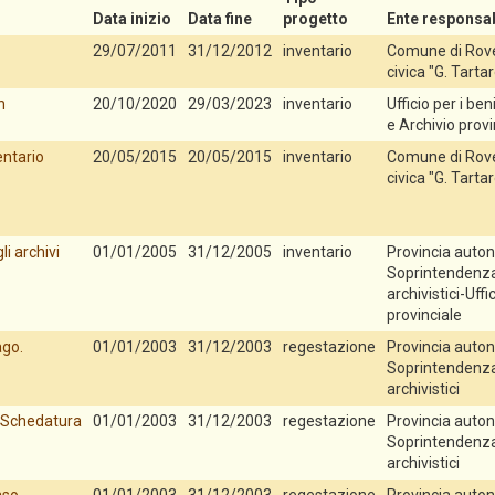
Data inizio
Data fine
progetto
Ente responsab
29/07/2011
31/12/2012
inventario
Comune di Rove
civica "G. Tartar
n
20/10/2020
29/03/2023
inventario
Ufficio per i beni
e Archivio provi
entario
20/05/2015
20/05/2015
inventario
Comune di Rover
civica "G. Tartar
i archivi
01/01/2005
31/12/2005
inventario
Provincia auton
Soprintendenza p
archivistici-Uffi
provinciale
ago.
01/01/2003
31/12/2003
regestazione
Provincia auton
Soprintendenza p
archivistici
. Schedatura
01/01/2003
31/12/2003
regestazione
Provincia auton
Soprintendenza p
archivistici