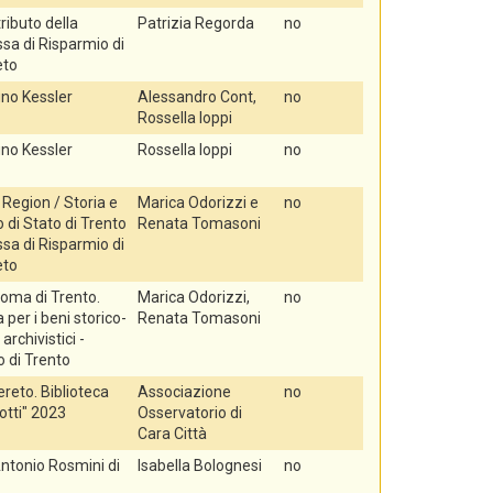
tributo della
Patrizia Regorda
no
sa di Risparmio di
eto
no Kessler
Alessandro Cont,
no
Rossella Ioppi
no Kessler
Rossella Ioppi
no
Region / Storia e
Marica Odorizzi e
no
 di Stato di Trento
Renata Tomasoni
sa di Risparmio di
eto
oma di Trento.
Marica Odorizzi,
no
per i beni storico-
Renata Tomasoni
e archivistici -
o di Trento
reto. Biblioteca
Associazione
no
rotti" 2023
Osservatorio di
Cara Città
Antonio Rosmini di
Isabella Bolognesi
no