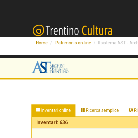
Home
Patrimonio on-line
Il sistema AST - Archi
Inventari online
Ricerca semplice
Ri
Inventari: 636