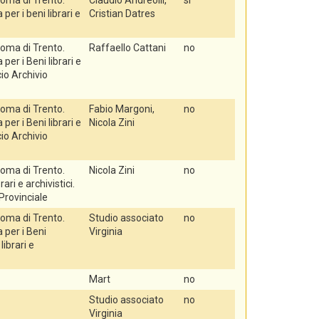
oma di Trento.
Claudio Andreolli,
si
er i beni librari e
Cristian Datres
oma di Trento.
Raffaello Cattani
no
er i Beni librari e
icio Archivio
oma di Trento.
Fabio Margoni,
no
er i Beni librari e
Nicola Zini
icio Archivio
oma di Trento.
Nicola Zini
no
rari e archivistici.
 Provinciale
oma di Trento.
Studio associato
no
per i Beni
Virginia
 librari e
Mart
no
Studio associato
no
Virginia