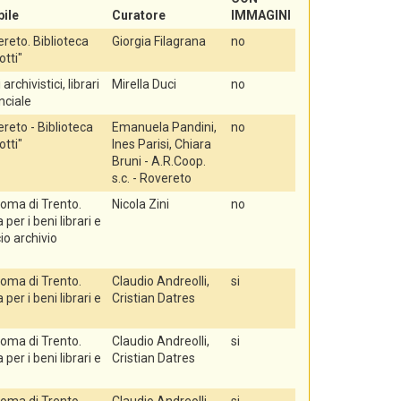
ile
Curatore
IMMAGINI
reto. Biblioteca
Giorgia Filagrana
no
otti"
 archivistici, librari
Mirella Duci
no
nciale
eto - Biblioteca
Emanuela Pandini,
no
otti"
Ines Parisi, Chiara
Bruni - A.R.Coop.
s.c. - Rovereto
oma di Trento.
Nicola Zini
no
er i beni librari e
cio archivio
oma di Trento.
Claudio Andreolli,
si
er i beni librari e
Cristian Datres
oma di Trento.
Claudio Andreolli,
si
er i beni librari e
Cristian Datres