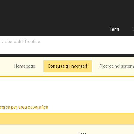
Temi
L
vi storici del Trentino
Homepage
Consulta gli inventari
Ricerca nel siste
cerca per area geografica
Tipo