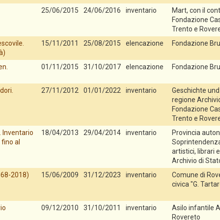
25/06/2015
24/06/2016
inventario
Mart, con il con
Fondazione Cas
Trento e Rover
escovile.
15/11/2011
25/08/2015
elencazione
Fondazione Bru
à)
en.
01/11/2015
31/10/2017
elencazione
Fondazione Bru
dori.
27/11/2012
01/01/2022
inventario
Geschichte und 
regione Archivio
Fondazione Cas
Trento e Rover
. Inventario
18/04/2013
29/04/2014
inventario
Provincia auton
fino al
Soprintendenza 
artistici, librari 
Archivio di Stat
1968-2018)
15/06/2009
31/12/2023
inventario
Comune di Rove
civica "G. Tarta
io
09/12/2010
31/10/2011
inventario
Asilo infantile 
Rovereto